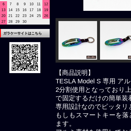
6
7
8
9
10
11
12
13
14
15
16
17
18
19
20
21
22
23
24
25
26
27
28
29
30
ガラケーサイトはこちら
【商品説明】
TESLA Model S 
2分割使用となっており
で固定するだけの簡単装
専用設計なのでピッタリ
もしもスマートキーを落
ます。