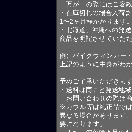
万が一の際にはご容赦
・在庫切れの場合入荷ま
1〜2ヶ月程かかります
・北海道、沖縄への発送
商品を明記させていた
例）バイクウィンカー
上記のように中身がわ
予めご了承いただきま
・送料は商品と発送地
お問い合わせの際は商
※カウル等は純正品で
異なる場合があります
要になります。