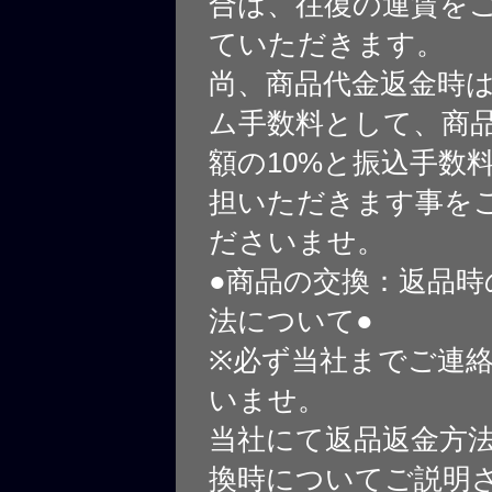
合は、往復の運賃を
ていただきます。
尚、商品代金返金時
ム手数料として、商
額の10%と振込手数
担いただきます事を
ださいませ。
●商品の交換：返品時
法について●
※必ず当社までご連
いませ。
当社にて返品返金方
換時についてご説明