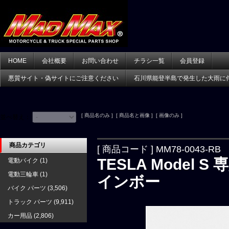
HOME
会社概要
お問い合わせ
チラシ一覧
会員登録
悪質サイト・偽サイトにご注意ください
石川県能登半島で発生した大雨に
[ 商品名のみ ] [ 商品名と画像 ] [ 画像のみ ]
並べ替え：
商品カテゴリ
[ 商品コード ] MM78-0043-RB
TESLA Model
電動バイク
(1)
電動三輪車
(1)
インボー
バイク パーツ
(3,506)
トラック パーツ
(9,911)
カー用品
(2,806)