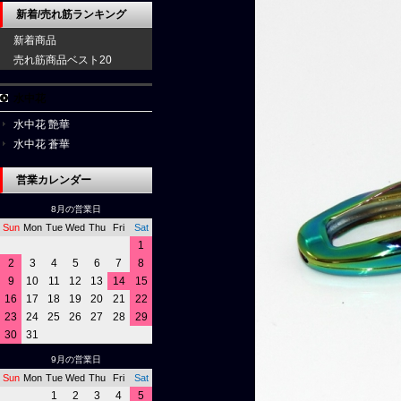
新着/売れ筋ランキング
新着商品
売れ筋商品ベスト20
水中花
水中花 艶華
水中花 蒼華
営業カレンダー
8月の営業日
Sun
Mon
Tue
Wed
Thu
Fri
Sat
1
2
3
4
5
6
7
8
9
10
11
12
13
14
15
16
17
18
19
20
21
22
23
24
25
26
27
28
29
30
31
9月の営業日
Sun
Mon
Tue
Wed
Thu
Fri
Sat
1
2
3
4
5