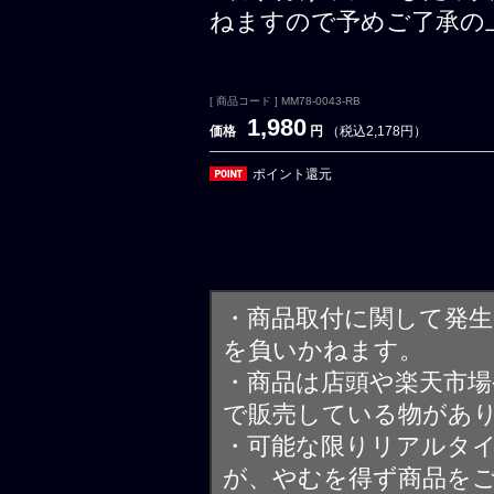
ねますので予めご了承の
[ 商品コード ] MM78-0043-RB
1,980
価格
円
（税込2,178円）
ポイント還元
・商品取付に関して発
を負いかねます。
・商品は店頭や楽天市
で販売している物があ
・可能な限りリアルタ
が、やむを得ず商品を