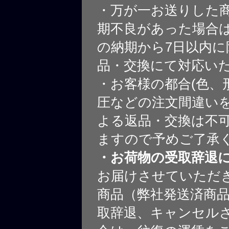
・万が一お送りした
期不良があった場合
の納期から7日以内に
品・交換にて対応い
・お客様の都合(色、
圧などの注文間違いを
よる返品・交換は不
ますので予めご了承
・お荷物の受取辞退
お届けさせていただ
商品（弊社発送済商
取辞退、キャンセル