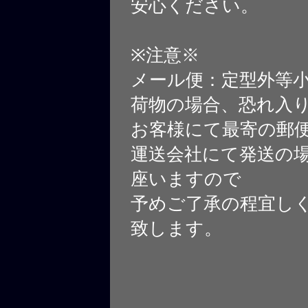
安心ください。
※注意※
メール便：定型外等
荷物の場合、恐れ入
お客様にて最寄の郵
運送会社にて発送の
座いますので
予めご了承の程宜し
致します。