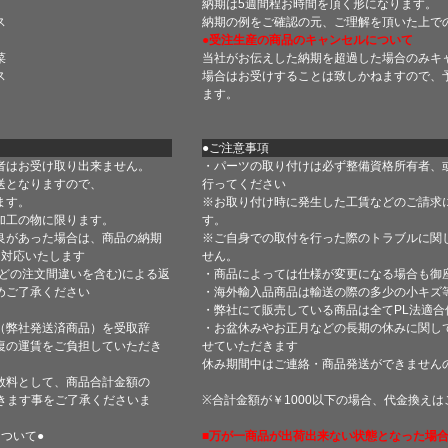
納期は5週間程お時間を頂く形になります。
ス
納期の例をご確認の元、ご理解を頂いた上で
●受注生産の商品のキャンセルについて
菜
当社がお伝えした納期を超過した場合のみキ
ス
場合はお受けすることは致しかねますので、
ます。
●ご注意事項
者はお受け取り出来ません。
・パーツの取り付けは必ず整備資格所有者、
送となりますので、
行ってください
ます。
※お取り付け時に発生した工賃などのご請求
加工の物に限ります。
す。
良があった場合は、商品の納期
※ご自身での取付を行った際のトラブルに関
て対応いたします
せん。
どの注文間違いを含む)による返
・商品によっては仕様が変更になる場合も御
めご了承ください
・海外輸入品商品は輸送の際の多少の小キズ
・弊社にて販売している商品は全てPL法適
（弊社発送済商品）を受取辞
・お盆休みやお正月などの長期の休みに関し
復の運賃をご負担していただき
せていただきます
休み期間中はご連絡・商品発送ができません
数料として、商品合計金額の
きます事をご了承くださいま
※合計金額が￥1000以下の場合、代金換え
ついて●
■万が一商品が出荷出来ない状態となった場合