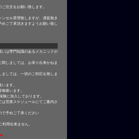
のご注文をお願い致します。
ャンセル受理致しますが、遅延無き
予めご了承頂きますようお願い致し
或いは専門知識のあるメカニックが
に関しましては、お承り出来かねま
しましては、一切のご対応を致しま
座います。
等御座います。
合保険に加入しております。
ては営業スケジュールにてご案内さ
ので予めご了承ください
はご利用出来ません。
■