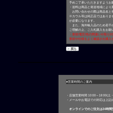
予めご了承いただきますようお
・送料は商品と発送地域により
お問い合わせの際は商品名と
※カウル等は純正品ではありま
が必要になります。
また、海外輸入品のため若干の
ご理解の上、ご入札購入をお願
・形状/電圧/色の間違いや取り
形状や仕様をよく確認され購入
●営業時間のご案内
・店舗営業時間 10:00～18:00(
・メールやお電話での対応は上記
オンラインでのご注文は24時間