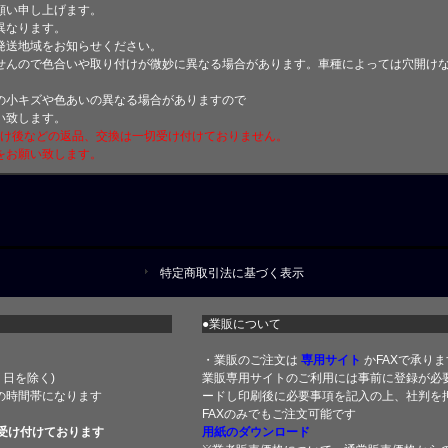
願い申し上げます。
異なります。
発送地域をお知らせください。
せんので色合いや取り付けが微妙に異なる場合があります。車種によっては穴開け
小キズや色あいの異なる場合がありますので
い致します。
付け後などの返品、交換は一切受け付けておりません。
をお願い致します。
特定商取引法に基づく表示
●業販について
・業販のご注文は
専用サイト
かFAXで承りま
土・日を除く)
業販専用サイトのご利用には事前に登録が必
の時間帯になります
ードし印刷後に必要事項を記入の上、社判を押
FAXのみでもご注文可能です
受け付けております
用紙のダウンロード