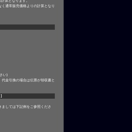
の計算となります。
なく通常販売価格よりの計算となり
さい)
、代金引換の場合は伝票が領収書と
て】
きましては下記例をご参照くださ