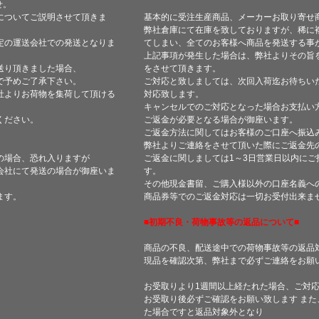
せ。
についてご説明させて頂きま
基本的に受注生産商品、メーカーお取り寄せ
弊社倉庫にて在庫を致しておりますが、稀に
定の運送会社での発送となりま
てしまい、全てのお客様へ商品を発送する事
上記事項が発生した場合は、弊社よりその旨
送り頂きました場合、
をさせて頂きます。
で予めご了承下さい。
ご対応と致しましては、次回入荷迄お待ちい
社よりお荷物を集荷して頂ける
対応致します。
キャンセルでのご対応となった場合お支払い
ください。
ご返金が必要となる場合が御座います。
ご返金方法に関してはお客様のご口座へ振込
弊社よりご連絡をさせて頂いた際にご返金先
の場合、恐れ入りますが
ご返金に関しましては1～3日営業日以内にご
会社にて発送の場合が御座いま
す。
その他現金書留、ご購入様以外の口座名義へ
ます。
商品券等でのご返金対応は一切お受付出来ま
■初期不良・荷物事故等の返品について■
商品の不良、配送途中での荷物事故等の返品
現品を確認次第、弊社まで必ずご連絡をお願
お受取りより1週間以上経たれた場合、ご対
お受取り後必ずご確認をお願い致します ま
た場合ですと返品対象外となり