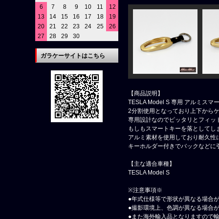
6
7
8
9
10
11
12
13
14
15
16
17
18
19
20
21
22
23
24
25
26
27
28
29
30
ガラケーサイトはこちら
【商品説明】
TESLA Model S 専用 アルミ
2分割使用となっており上下から
専用設計なのでピッタリとフィッ
もしもスマートキーを落としてし
アルミ素材を使用しており耐久性
キーホルダー付きでバックなどに
【主な適合車種】
TESLA Model S
※注意事項※
●年式仕様等で形状が異なる場合
●撮影環境上、色調が異なる場合
●また海外輸入品となりますので