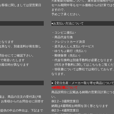
※業者販売価格について、通常販売価格から
お客様に関しましては翌営業日
セール期間中等もセール価格からの計算では
ますので、
予めご了承ください。
●お支払い方法について
・コンビニ後払い
・商品代金引換
となります
・クレジットカード決済
は異なり、別途送料が発生致し
・楽天あんしん支払いサービス
・ゆうちょ銀行（先払い）
問合せにてご確認下さい。
・郵便振替（先払い）
内で発送いたします
・代金引換時は別途手数料が必要となります
到着日時が異なります
(代引き手数料に関しては
こちら
をご覧くだ
・領収書については弊社では発行しておらず
なります。
】
●【受注生産・メーカー取り寄せ商品につい
●納期記載について
商品説明分に記載ある納期の営業日計算につ
報は、商品の注文の受付及び発
い。
 お客様からのお問合せに回答す
例1:2～3週間営業日
納期は4週間程お時間を頂く形となります
・提供の中止の申出は、下記まで
例2:3～4週間営業日