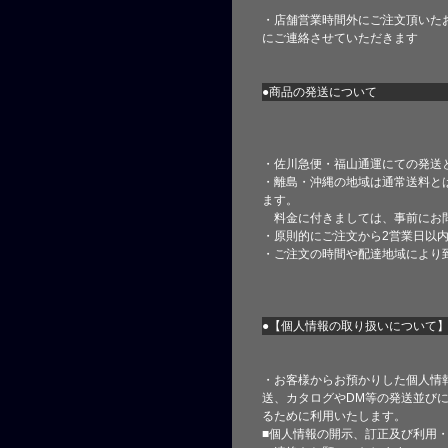
・店舗営業時間外にご注文頂いた
にご連絡させていただきます
●商品の発送について
・佐川急便・福山通運にての発送
・離島・沖縄の地域は通常送料と
ます。
料金に付きましては、事前にお
・原則的にご注文から2営業日以
・ご注文の時間や配達地域により
●【個人情報の取り扱いについて
・お客様からお預かりした個人情
送、カタログやDM等の発送並びに
るために利用いたします。
■個人情報の開示、訂正及び利用