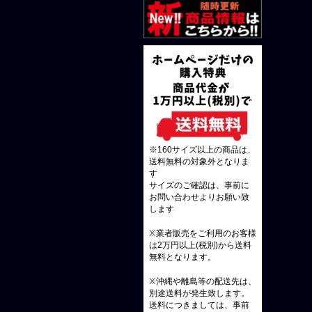
※160サイズ以上の商品は、
送料無料の対象外となりま
す
サイズのご確認は、事前に
お問い合わせよりお願い致
します
※業者販売をご利用のお客様
は2万円以上(税別)から送料
無料となります。
※沖縄や離島等の配送先は、
別途送料が発生致します。
送料につきましては、事前