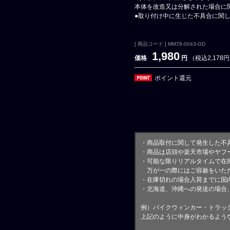
本体を改造又は分解された場合に
●取り付け中に生じた不具合に関
[ 商品コード ] MM78-0043-GD
1,980
価格
円
（税込2,178
ポイント還元
・商品取付に関して発生した不
・商品は店頭や楽天市場やヤフ
・可能な限りリアルタイムで在
万が一の際にはご容赦をいただ
・在庫切れの場合入荷までに国内
・北海道、沖縄への発送の場合
例）バイクウィンカー・トラッ
上記のように中身がわかるよう