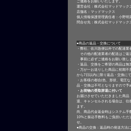
ご連絡をお願いいたします。
運営会社：株式会社マッドマック
店舗名：マッドマックス
個人情報保護管理責任者：小野明
問合せ先：株式会社マッドマック
●商品の返品・交換について
・弊社、佐川急便以外での配達業
その他の配達業者の配送はご返
事前に必ずご連絡をお願い致し
・返品、交換をご希望の商品は無
・万が一お送りした商品に初期不
から7日以内に限り返品・交換に
・お客様の都合(色、形状、電圧な
品・交換は不可となりますので予
・お荷物の受取辞退に付いて
お届けさせていただきました商品
退、キャンセルされる場合は、往
ます。
尚、商品代金返金時はシステム手
10%と振込手数料もご負担いただ
せ。
●商品の交換：返品時の発送方法に