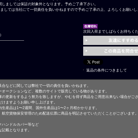
関しましては保証の対象外となります。予めご了承下さい。
しましては当社にて一切責任を負いかねますので予めご了承の上、よろしくお願いし
次回入荷までしばらくお待ちく
円）
返品の条件につきまして
具合などに関しては弊社で一切の責任を負いかねます。
ーオークションなど、複数のサイトで販売している物があります。
庫の更新をするよう努力を致しますが、やむを得ず商品をご用意出来ない場合がご
けますようお願い申し上げます。
生産品は1〜2週間、国外生産品は1〜2ヶ月程かかります。
、航空貨物保安管理のため配送伝票に商品を明記させていただくことがございます
クハンドルカバー等など
な記載となります。