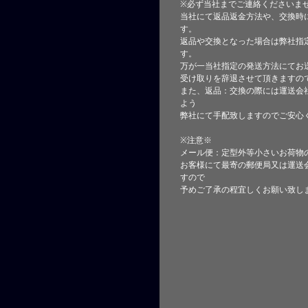
※必ず当社までご連絡くださいま
当社にて返品返金方法や、交換時
す。
返品や交換となった場合は弊社指
す。
万が一当社指定の発送方法にてお
受け取りを辞退させて頂きますの
また、返品：交換の際には運送会
よう
弊社にて手配致しますのでご安心
※注意※
メール便：定型外等小さいお荷物
お客様にて最寄の郵便局又は運送
すので
予めご了承の程宜しくお願い致し