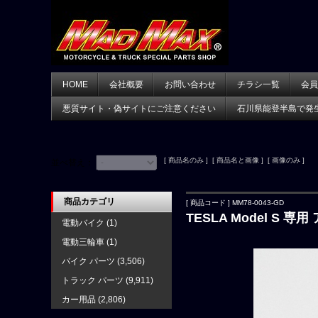
HOME
会社概要
お問い合わせ
チラシ一覧
会員
悪質サイト・偽サイトにご注意ください
石川県能登半島で発
[ 商品名のみ ] [ 商品名と画像 ] [ 画像のみ ]
並べ替え：
商品カテゴリ
[ 商品コード ] MM78-0043-GD
TESLA Model S
電動バイク
(1)
電動三輪車
(1)
バイク パーツ
(3,506)
トラック パーツ
(9,911)
カー用品
(2,806)