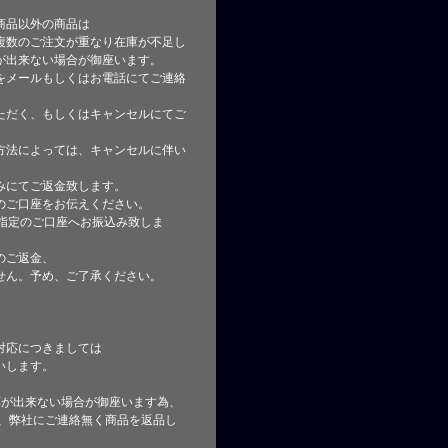
商品以外の商品は
複数のご注文が重なり在庫が不足し
が出来ない場合が御座います。
をメールもしくはお電話にてご連絡
ただく、もしくはキャンセルにてご
方法によっては、キャンセルに伴い
みにてご返金致します。
のご口座をお伝えください。
指定のご口座へお振込み致しま
のご返金、
せん。予め、ご了承ください。
対応につきましては
いします。
応が出来ない場合が御座います為、
た、弊社にご連絡無く商品を返品し