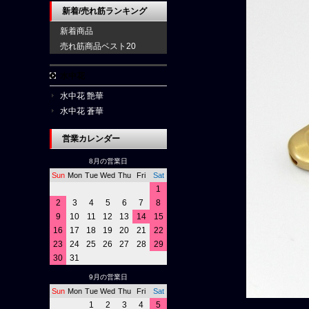
新着/売れ筋ランキング
新着商品
売れ筋商品ベスト20
水中花
水中花 艶華
水中花 蒼華
営業カレンダー
8月の営業日
Sun
Mon
Tue
Wed
Thu
Fri
Sat
1
2
3
4
5
6
7
8
9
10
11
12
13
14
15
16
17
18
19
20
21
22
23
24
25
26
27
28
29
30
31
9月の営業日
Sun
Mon
Tue
Wed
Thu
Fri
Sat
1
2
3
4
5