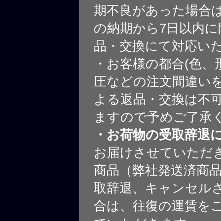
期不良があった場合
の納期から7日以内に
品・交換にて対応い
・お客様の都合(色、
圧などの注文間違いを
よる返品・交換は不
ますので予めご了承
・お荷物の受取辞退
お届けさせていただ
商品（弊社発送済商
取辞退、キャンセル
合は、往復の運賃を