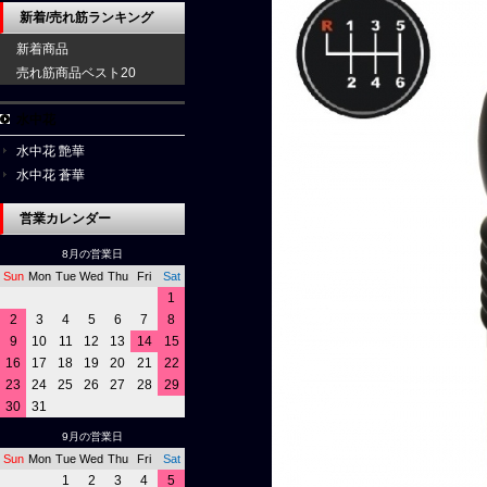
新着/売れ筋ランキング
新着商品
売れ筋商品ベスト20
水中花
水中花 艶華
水中花 蒼華
営業カレンダー
8月の営業日
Sun
Mon
Tue
Wed
Thu
Fri
Sat
1
2
3
4
5
6
7
8
9
10
11
12
13
14
15
16
17
18
19
20
21
22
23
24
25
26
27
28
29
30
31
9月の営業日
Sun
Mon
Tue
Wed
Thu
Fri
Sat
1
2
3
4
5