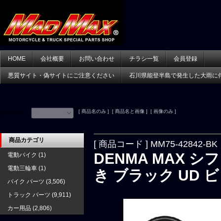
HOME
会社概要
お問い合わせ
チラシ一覧
会員登録
悪質サイト・偽サイトにご注意ください
石川県能登半島で発生した大雨に
[ 商品名のみ ] [ 商品名と画像 ] [ 画像のみ ]
並べ替え：
商品カテゴリ
[ 商品コード ] MM75-42842-BK
DENMA MAX 
電動バイク
(1)
電動三輪車
(1)
き ブラック UD 
バイク パーツ
(3,506)
トラック パーツ
(9,911)
カー用品
(2,806)