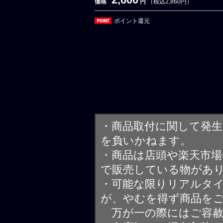
価格
円
（税込2,860円）
ポイント還元
・商品取付に関して発
を負いかねます。
・商品は店頭や楽天市
で販売している物があ
・可能な限りリアルタ
が、やむを得ず商品を
万が一の際にはご容赦