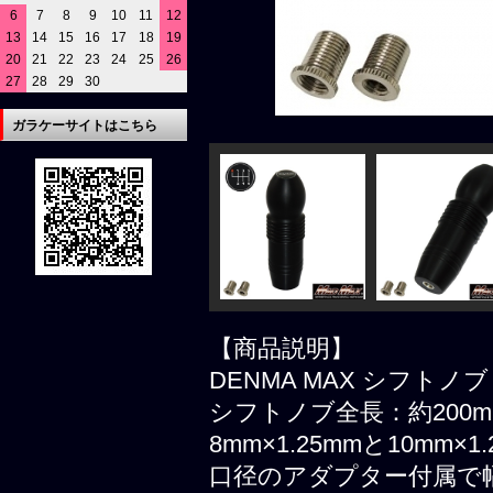
6
7
8
9
10
11
12
13
14
15
16
17
18
19
20
21
22
23
24
25
26
27
28
29
30
ガラケーサイトはこちら
【商品説明】
DENMA MAX シフトノ
シフトノブ全長：約200m
8mm×1.25mmと10mm
口径のアダプター付属で