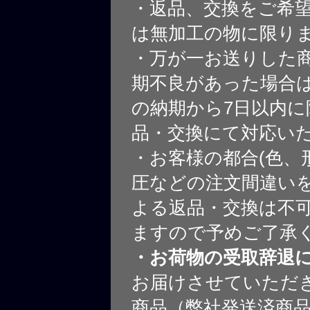
・返品、交換をご希
は無加工の物に限り
・万が一お送りした
期不良があった場合
の納期から7日以内に
品・交換にて対応い
・お客様の都合(色、
圧などの注文間違いを
よる返品・交換は不
ますので予めご了承
・お荷物の受取辞退
お届けさせていただ
商品（弊社発送済商