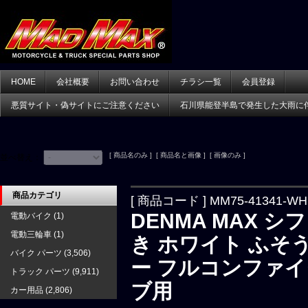
HOME
会社概要
お問い合わせ
チラシ一覧
会員登録
悪質サイト・偽サイトにご注意ください
石川県能登半島で発生した大雨に
[ 商品名のみ ] [ 商品名と画像 ] [ 画像のみ ]
並べ替え：
商品カテゴリ
[ 商品コード ] MM75-41341-WH
DENMA MAX 
電動バイク
(1)
電動三輪車
(1)
き ホワイト ふそ
バイク パーツ
(3,506)
ー フルコンファイ
トラック パーツ
(9,911)
ブ用
カー用品
(2,806)