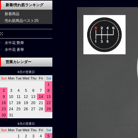
新着/売れ筋ランキング
新着商品
売れ筋商品ベスト20
水中花
水中花 艶華
水中花 蒼華
営業カレンダー
8月の営業日
Sun
Mon
Tue
Wed
Thu
Fri
Sat
1
2
3
4
5
6
7
8
9
10
11
12
13
14
15
16
17
18
19
20
21
22
23
24
25
26
27
28
29
30
31
9月の営業日
Sun
Mon
Tue
Wed
Thu
Fri
Sat
1
2
3
4
5