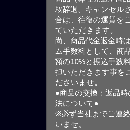
取辞退、キャンセル
合は、往復の運賃を
ていただきます。
尚、商品代金返金時
ム手数料として、商
額の10%と振込手数
担いただきます事を
ださいませ。
●商品の交換：返品時
法について●
※必ず当社までご連
いませ。