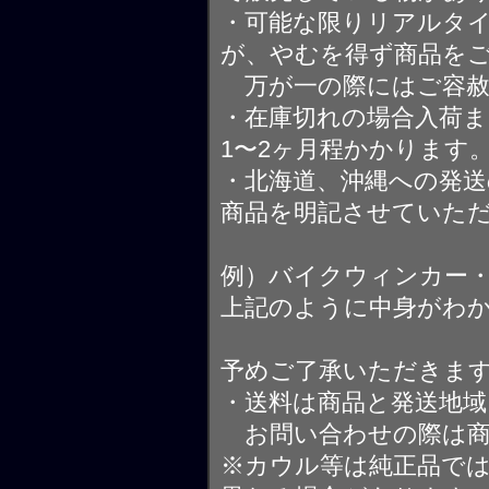
・可能な限りリアルタ
が、やむを得ず商品を
万が一の際にはご容赦
・在庫切れの場合入荷ま
1〜2ヶ月程かかります
・北海道、沖縄への発送
商品を明記させていた
例）バイクウィンカー
上記のように中身がわ
予めご了承いただきま
・送料は商品と発送地
お問い合わせの際は商
※カウル等は純正品で