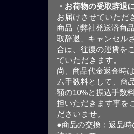
・お荷物の受取辞退
お届けさせていただ
商品（弊社発送済商
取辞退、キャンセル
合は、往復の運賃を
ていただきます。
尚、商品代金返金時
ム手数料として、商
額の10%と振込手数
担いただきます事を
ださいませ。
●商品の交換：返品時