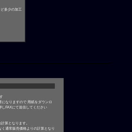
など多少の加工
す
要になりますので 用紙をダウンロ
しFAXにて送信してください
の計算となります。
なく通常販売価格よりの計算となり