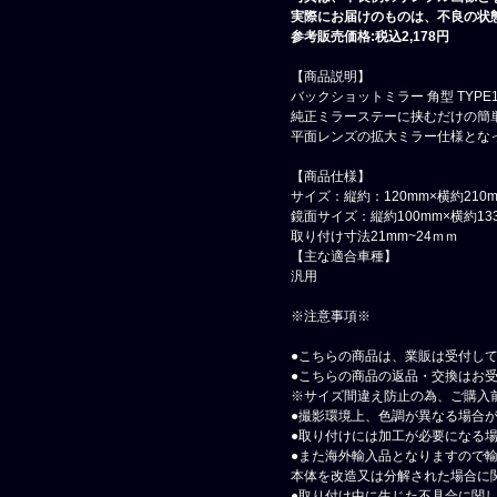
実際にお届けのものは、不良の状
参考販売価格:税込2,178円
【商品説明】
バックショットミラー 角型 TYP
純正ミラーステーに挟むだけの簡
平面レンズの拡大ミラー仕様とな
【商品仕様】
サイズ：縦約：120mm×横約210
鏡面サイズ：縦約100mm×横約13
取り付け寸法21mm~24ｍｍ
【主な適合車種】
汎用
※注意事項※
●こちらの商品は、業販は受付し
●こちらの商品の返品・交換はお
※サイズ間違え防止の為、ご購入
●撮影環境上、色調が異なる場合
●取り付けには加工が必要になる
●また海外輸入品となりますので
本体を改造又は分解された場合に
●取り付け中に生じた不具合に関