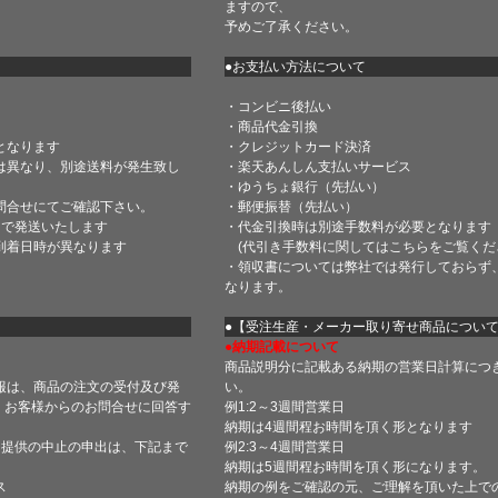
ますので、
予めご了承ください。
●お支払い方法について
・コンビニ後払い
・商品代金引換
となります
・クレジットカード決済
は異なり、別途送料が発生致し
・楽天あんしん支払いサービス
・ゆうちょ銀行（先払い）
問合せにてご確認下さい。
・郵便振替（先払い）
内で発送いたします
・代金引換時は別途手数料が必要となります
到着日時が異なります
(代引き手数料に関しては
こちら
をご覧くだ
・領収書については弊社では発行しておらず
なります。
】
●【受注生産・メーカー取り寄せ商品につい
●納期記載について
商品説明分に記載ある納期の営業日計算につ
報は、商品の注文の受付及び発
い。
 お客様からのお問合せに回答す
例1:2～3週間営業日
納期は4週間程お時間を頂く形となります
・提供の中止の申出は、下記まで
例2:3～4週間営業日
納期は5週間程お時間を頂く形になります。
ス
納期の例をご確認の元、ご理解を頂いた上で