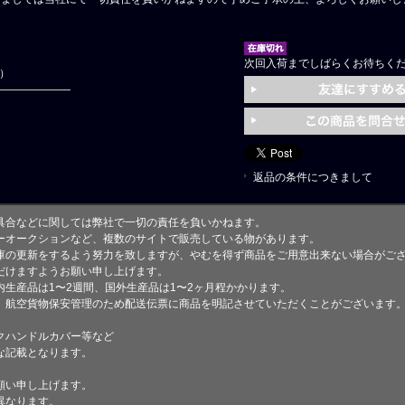
次回入荷までしばらくお待ちく
円）
返品の条件につきまして
具合などに関しては弊社で一切の責任を負いかねます。
ーオークションなど、複数のサイトで販売している物があります。
庫の更新をするよう努力を致しますが、やむを得ず商品をご用意出来ない場合がご
けますようお願い申し上げます。
生産品は1〜2週間、国外生産品は1〜2ヶ月程かかります。
、航空貨物保安管理のため配送伝票に商品を明記させていただくことがございます
クハンドルカバー等など
な記載となります。
願い申し上げます。
異なります。