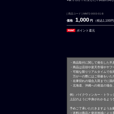
[ 商品コード ] MM72-0003-01-B
1,000
価格
円
（税込1,100
ポイント還元
・商品取付に関して発生した不
・商品は店頭や楽天市場やヤフ
・可能な限りリアルタイムで在
万が一の際にはご容赦をいただ
・在庫切れの場合入荷までに国内
・北海道、沖縄への発送の場合
例）バイクウィンカー・トラッ
上記のように中身がわかるよう
予めご了承いただきますようお
・送料は商品と発送地域により