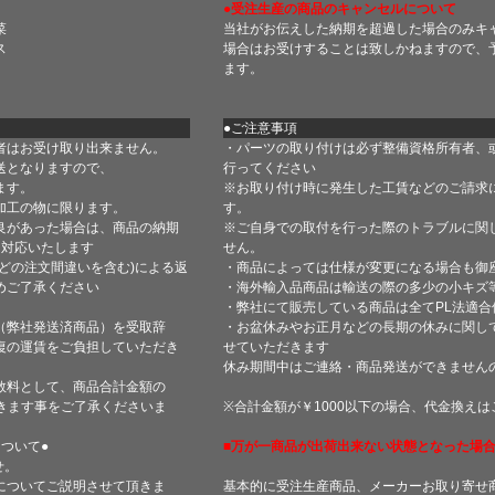
●受注生産の商品のキャンセルについて
菜
当社がお伝えした納期を超過した場合のみキ
ス
場合はお受けすることは致しかねますので、
ます。
●ご注意事項
者はお受け取り出来ません。
・パーツの取り付けは必ず整備資格所有者、
送となりますので、
行ってください
ます。
※お取り付け時に発生した工賃などのご請求
加工の物に限ります。
す。
良があった場合は、商品の納期
※ご自身での取付を行った際のトラブルに関
て対応いたします
せん。
どの注文間違いを含む)による返
・商品によっては仕様が変更になる場合も御
めご了承ください
・海外輸入品商品は輸送の際の多少の小キズ
・弊社にて販売している商品は全てPL法適
（弊社発送済商品）を受取辞
・お盆休みやお正月などの長期の休みに関し
復の運賃をご負担していただき
せていただきます
休み期間中はご連絡・商品発送ができません
数料として、商品合計金額の
きます事をご了承くださいま
※合計金額が￥1000以下の場合、代金換え
ついて●
■万が一商品が出荷出来ない状態となった場合
せ。
についてご説明させて頂きま
基本的に受注生産商品、メーカーお取り寄せ