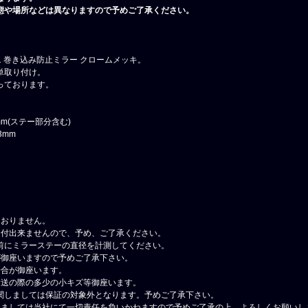
態や場所などは異なりますので予めご了承ください。
E1 巻き込み防止ミラー クロームメッキ。
単取り付け。
っております。
mm(ステー部分含む)
3mm
ておりません。
受付出来ませんので、予め、ご了承ください。
前にミラーステーの直径を計測してください。
が御座いますので予めご了承下さい。
場合が御座います。
輸送の際の多少の小キズ等御座います。
関しましては保証の対象外となります。予めご了承下さい。
しましては当社にて一切責任を負いかねますので予めご了承の上、よろしくお願いし