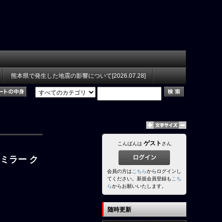
熊本県で発生した地震の影響について[2026.07.28]
ゲスト
こんばんは
さん
止ミラー ク
会員の方は
こちら
からログインし
てください。新規会員登録も
こち
ら
からお願いいたします。
随時更新