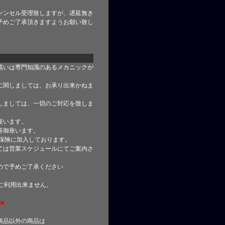
ャンセル受理致しますが、遅延無き
予めご了承頂きますようお願い致し
或いは専門知識のあるメカニックが
に関しましては、お承り出来かねま
しましては、一切のご対応を致しま
座います。
等御座います。
合保険に加入しております。
ては営業スケジュールにてご案内さ
ので予めご了承ください
はご利用出来ません。
■
商品以外の商品は