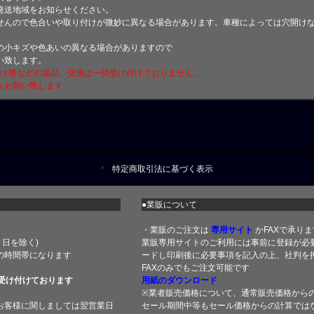
発送地域をお知らせください。
せんので色合いや取り付けが微妙に異なる場合があります。車種によっては穴開け
小キズや色あいの異なる場合がありますので
い致します。
付け後などの返品、交換は一切受け付けておりません。
をお願い致します。
特定商取引法に基づく表示
●業販について
・業販のご注文は
専用サイト
かFAXで承りま
土・日を除く)
業販専用サイトのご利用には事前に登録が必
の時間帯になります
ードし印刷後に必要事項を記入の上、社判を押
FAXのみでもご注文可能です
受け付けております
用紙のダウンロード
※業者販売価格について、通常販売価格から
お客様に関しましては翌営業日
セール期間中等もセール価格からの計算では