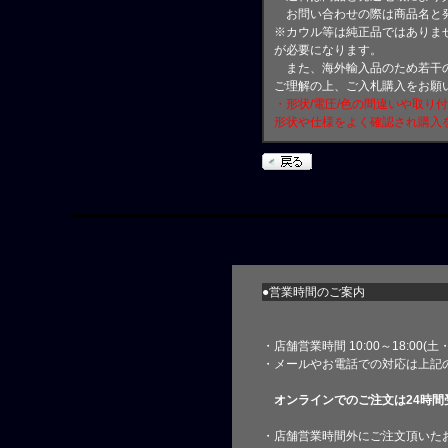
お問い合わせの際は商品名と
※カウル等は純正品ではありま
が必要になります。
また、海外輸入品のため若干の
ご理解の上、ご入札購入をお願
・形状/電圧/色の間違いや取り
形状や仕様をよく確認され購入
●営業時間のご案内
・店舗営業時間 10:00～18:00(
・メールやお電話での対応は上記
オンラインでのご注文は24時間
・店舗営業時間外にご注文頂いた