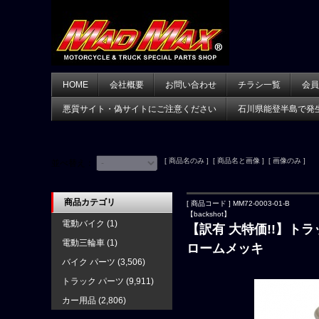
HOME
会社概要
お問い合わせ
チラシ一覧
会員
悪質サイト・偽サイトにご注意ください
石川県能登半島で発
[ 商品名のみ ] [ 商品名と画像 ] [ 画像のみ ]
並べ替え：
商品カテゴリ
[ 商品コード ] MM72-0003-01-B
【backshot】
電動バイク
(1)
【訳有 大特価!!】トラ
電動三輪車
(1)
ロームメッキ
バイク パーツ
(3,506)
トラック パーツ
(9,911)
カー用品
(2,806)