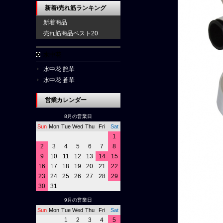
新着/売れ筋ランキング
新着商品
売れ筋商品ベスト20
水中花
水中花 艶華
水中花 蒼華
営業カレンダー
8月の営業日
Sun
Mon
Tue
Wed
Thu
Fri
Sat
1
2
3
4
5
6
7
8
9
10
11
12
13
14
15
16
17
18
19
20
21
22
23
24
25
26
27
28
29
30
31
9月の営業日
Sun
Mon
Tue
Wed
Thu
Fri
Sat
1
2
3
4
5