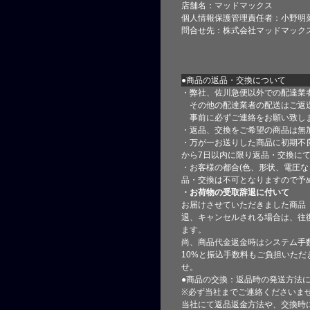
店舗名：マッドマックス
個人情報保護管理責任者：小野明
問合せ先：株式会社マッドマック
●商品の返品・交換について
・弊社、佐川急便以外での配達業
その他の配達業者の配送はご返
事前に必ずご連絡をお願い致し
・返品、交換をご希望の商品は無
・万が一お送りした商品に初期不
から7日以内に限り返品・交換に
・お客様の都合(色、形状、電圧な
品・交換は不可となりますので予
・お荷物の受取辞退に付いて
お届けさせていただきました商品
退、キャンセルされる場合は、往
ます。
尚、商品代金返金時はシステム手
10%と振込手数料もご負担いただ
せ。
●商品の交換：返品時の発送方法に
※必ず当社までご連絡くださいま
当社にて返品返金方法や、交換時