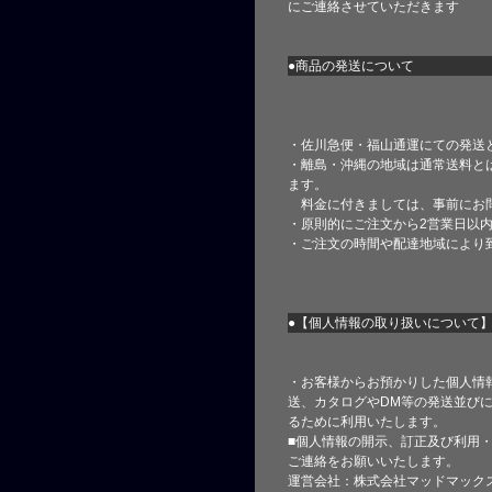
にご連絡させていただきます
●商品の発送について
・佐川急便・福山通運にての発送
・離島・沖縄の地域は通常送料と
ます。
料金に付きましては、事前にお
・原則的にご注文から2営業日以
・ご注文の時間や配達地域により
●【個人情報の取り扱いについて
・お客様からお預かりした個人情
送、カタログやDM等の発送並びに
るために利用いたします。
■個人情報の開示、訂正及び利用
ご連絡をお願いいたします。
運営会社：株式会社マッドマック