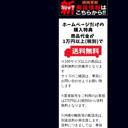
※160サイズ以上の商品は、
送料無料の対象外となりま
す
サイズのご確認は、事前に
お問い合わせよりお願い致
します
※業者販売をご利用のお客様
は2万円以上(税別)から送料
無料となります。
※沖縄や離島等の配送先は、
別途送料が発生致します。
送料につきましては、事前