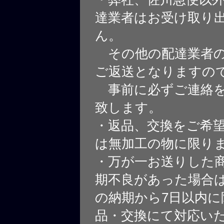
達業者はお受け取り
ん。
その他の配達業者の
ご返送となりますの
事前に必ずご連絡を
致します。
・返品、交換をご希
は無加工の物に限り
・万が一お送りした
期不良があった場合
の納期から7日以内に
品・交換にて対応い