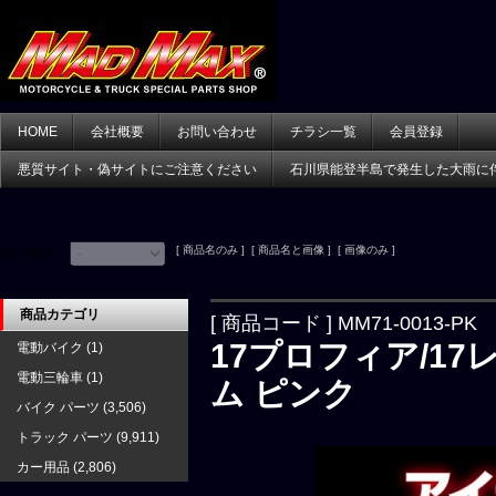
HOME
会社概要
お問い合わせ
チラシ一覧
会員登録
悪質サイト・偽サイトにご注意ください
石川県能登半島で発生した大雨に
[ 商品名のみ ] [ 商品名と画像 ] [ 画像のみ ]
並べ替え：
商品カテゴリ
[ 商品コード ] MM71-0013-PK
17プロフィア/1
電動バイク
(1)
電動三輪車
(1)
ム ピンク
バイク パーツ
(3,506)
トラック パーツ
(9,911)
カー用品
(2,806)