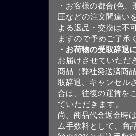
・お客様の都合(色、
圧などの注文間違いを
よる返品・交換は不
ますので予めご了承
・お荷物の受取辞退
お届けさせていただ
商品（弊社発送済商
取辞退、キャンセル
合は、往復の運賃を
ていただきます。
尚、商品代金返金時
ム手数料として、商