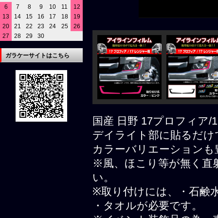
6
7
8
9
10
11
12
13
14
15
16
17
18
19
20
21
22
23
24
25
26
27
28
29
30
ガラケーサイトはこちら
国産 日野 17プロフィア
デイライト部に貼るだけ
カラーバリエーションも
※風、ほこり等が無く直
い。
※取り付けには、・石鹸水
・タオルが必要です。