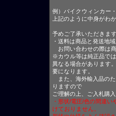
例）バイクウィンカー
上記のように中身がわ
予めご了承いただきま
・送料は商品と発送地
お問い合わせの際は商
※カウル等は純正品で
異なる場合があります
要になります。
また、海外輸入品のた
りますので
ご理解の上、ご入札購
・形状/電圧/色の間違
けておりません。