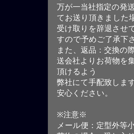
万が一当社指定の発
てお送り頂きました
受け取りを辞退させ
すので予めご了承下
また、返品：交換の
送会社よりお荷物を
頂けるよう
弊社にて手配致しま
安心ください。
※注意※
メール便：定型外等