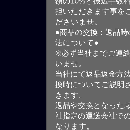
額の10%と振込手数
担いただきます事を
ださいませ。
●商品の交換：返品時
法について●
※必ず当社までご連
いませ。
当社にて返品返金方
換時についてご説明
きます。
返品や交換となった
社指定の運送会社で
なります。