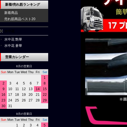
新着/売れ筋ランキング
新着商品
売れ筋商品ベスト20
水中花
水中花 艶華
水中花 蒼華
営業カレンダー
8月の営業日
Sun
Mon
Tue
Wed
Thu
Fri
Sat
1
2
3
4
5
6
7
8
9
10
11
12
13
14
15
16
17
18
19
20
21
22
23
24
25
26
27
28
29
30
31
9月の営業日
Sun
Mon
Tue
Wed
Thu
Fri
Sat
1
2
3
4
5