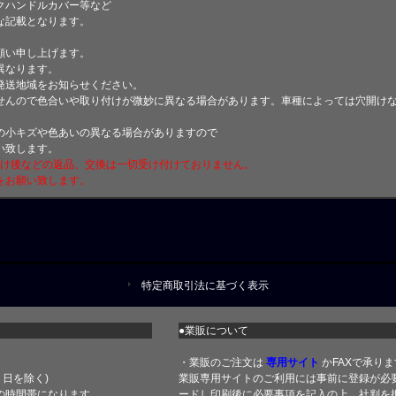
クハンドルカバー等など
な記載となります。
願い申し上げます。
異なります。
発送地域をお知らせください。
せんので色合いや取り付けが微妙に異なる場合があります。車種によっては穴開け
小キズや色あいの異なる場合がありますので
い致します。
付け後などの返品、交換は一切受け付けておりません。
をお願い致します。
特定商取引法に基づく表示
●業販について
・業販のご注文は
専用サイト
かFAXで承りま
土・日を除く)
業販専用サイトのご利用には事前に登録が必
の時間帯になります
ードし印刷後に必要事項を記入の上、社判を押