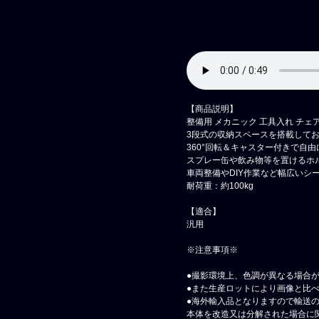
【商品説明】
整備用 メカニック 工具入れ チェ
3段式の収納スペースを搭載してお
360°回転＆キャスター付きで自
スプレー缶や飲み物等を置けるホ
車両整備やDIY作業など幅広いシ
耐荷重：約100kg
【適合】
汎用
※注意事項※
●撮影環境上、色調が異なる場合
●また生産ロットにより画像と比
●海外輸入品となりますので輸送
本体を改造又は分解された場合に