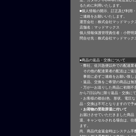
るために利用いたします。
■個人情報の開示、訂正及び利用
ご連絡をお願いいたします。
運営会社：株式会社マッドマック
店舗名：マッドマックス
個人情報保護管理責任者：小野明
問合せ先：株式会社マッドマック
●商品の返品・交換について
・弊社、佐川急便以外での配達業
その他の配達業者の配送はご返
事前に必ずご連絡をお願い致し
・返品、交換をご希望の商品は無
・万が一お送りした商品に初期不
から7日以内に限り返品・交換に
・お客様の都合(色、形状、電圧な
品・交換は不可となりますので予
・お荷物の受取辞退に付いて
お届けさせていただきました商品
退、キャンセルされる場合は、往
ます。
尚、商品代金返金時はシステム手