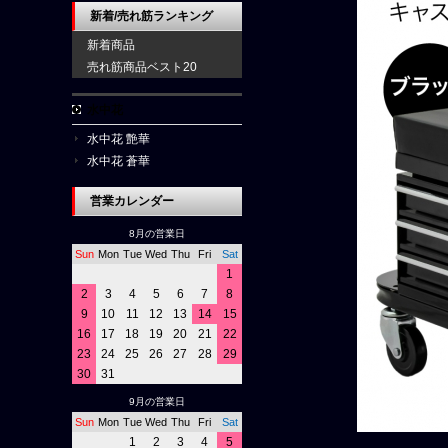
新着/売れ筋ランキング
新着商品
売れ筋商品ベスト20
水中花
水中花 艶華
水中花 蒼華
営業カレンダー
8月の営業日
Sun
Mon
Tue
Wed
Thu
Fri
Sat
1
2
3
4
5
6
7
8
9
10
11
12
13
14
15
16
17
18
19
20
21
22
23
24
25
26
27
28
29
30
31
9月の営業日
Sun
Mon
Tue
Wed
Thu
Fri
Sat
1
2
3
4
5