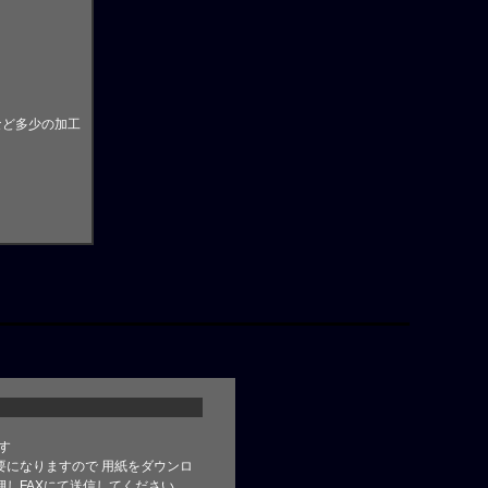
など多少の加工
す
要になりますので 用紙をダウンロ
しFAXにて送信してください