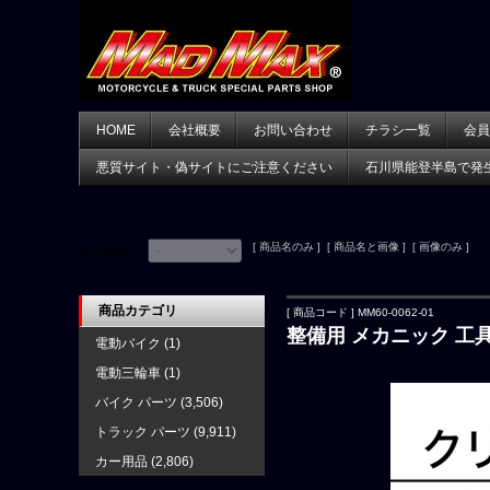
HOME
会社概要
お問い合わせ
チラシ一覧
会員
悪質サイト・偽サイトにご注意ください
石川県能登半島で発
[ 商品名のみ ] [ 商品名と画像 ] [ 画像のみ ]
並べ替え：
商品カテゴリ
[ 商品コード ] MM60-0062-01
整備用 メカニック 工
電動バイク
(1)
電動三輪車
(1)
バイク パーツ
(3,506)
トラック パーツ
(9,911)
カー用品
(2,806)