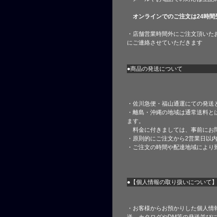
オンラインでのご注文は24時間
・店舗営業時間外にご注文頂いた
にご連絡させていただきます
●商品の発送について
・佐川急便・福山通運にての発送
・離島・沖縄の地域は通常送料と
ます。
料金に付きましては、事前にお
・原則的にご注文から2営業日以
・ご注文の時間や配達地域により
●【個人情報の取り扱いについて
・お客様からお預かりした個人情
送、カタログやDM等の発送並びに