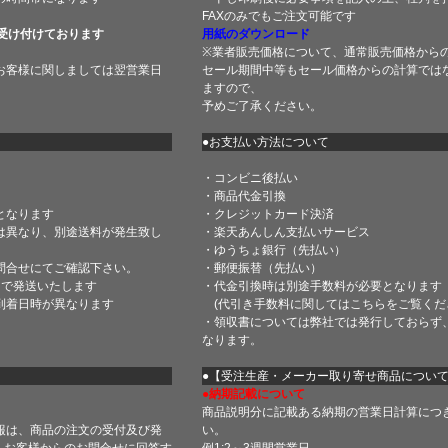
FAXのみでもご注文可能です
受け付けております
用紙のダウンロード
※業者販売価格について、通常販売価格から
お客様に関しましては翌営業日
セール期間中等もセール価格からの計算では
ますので、
予めご了承ください。
●お支払い方法について
・コンビニ後払い
・商品代金引換
となります
・クレジットカード決済
は異なり、別途送料が発生致し
・楽天あんしん支払いサービス
・ゆうちょ銀行（先払い）
問合せにてご確認下さい。
・郵便振替（先払い）
内で発送いたします
・代金引換時は別途手数料が必要となります
到着日時が異なります
(代引き手数料に関しては
こちら
をご覧くだ
・領収書については弊社では発行しておらず
なります。
】
●【受注生産・メーカー取り寄せ商品につい
●納期記載について
商品説明分に記載ある納期の営業日計算につ
報は、商品の注文の受付及び発
い。
 お客様からのお問合せに回答す
例1:2～3週間営業日