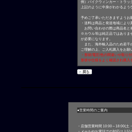
例）バイクウィンカー・トラッ
上記のように中身がわかるよう
予めご了承いただきますようお
・送料は商品と発送地域により
お問い合わせの際は商品名と
※カウル等は純正品ではありま
が必要になります。
また、海外輸入品のため若干の
ご理解の上、ご入札購入をお願
・形状/電圧/色の間違いや取り
形状や仕様をよく確認され購入
●営業時間のご案内
・店舗営業時間 10:00～18:00(
・メールやお電話での対応は上記