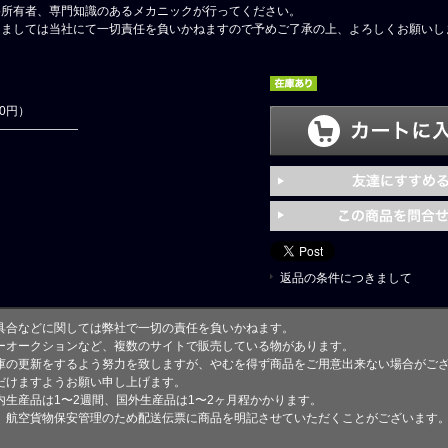
格所有者、専門知識のあるメカニックが行ってください。
しましては当社にて一切責任を負いかねますので予めご了承の上、よろしくお願いし
80円）
返品の条件につきまして
具合などに関しては弊社で一切の責任を負いかねます。
ーオークションなど、複数のサイトで販売している物があります。
庫の更新をするよう努力を致しますが、やむを得ず商品をご用意出来ない場合がご
けますようお願い申し上げます。
生産品は1〜2週間、国外生産品は1〜2ヶ月程かかります。
、航空貨物保安管理のため配送伝票に商品を明記させていただくことがございます