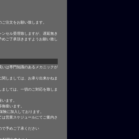
のご注文をお願い致します。
ャンセル受理致しますが、遅延無き
予めご了承頂きますようお願い致し
或いは専門知識のあるメカニックが
に関しましては、お承り出来かねま
しましては、一切のご対応を致しま
座います。
等御座います。
合保険に加入しております。
ては営業スケジュールにてご案内さ
ので予めご了承ください