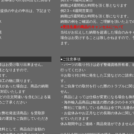
納期は4週間程お時間を頂く形となります
・提供の中止の申出は、下記まで
例2:3～4週間営業日
納期は5週間程お時間を頂く形になります。
ス
納期の例をご確認の元、ご理解を頂いた上で
●受注生産の商品のキャンセルについて
菜
当社がお伝えした納期を超過した場合のみキ
ス
場合はお受けすることは致しかねますので、
ます。
●ご注意事項
者はお受け取り出来ません。
・パーツの取り付けは必ず整備資格所有者、
送となりますので、
行ってください
ます。
※お取り付け時に発生した工賃などのご請求
加工の物に限ります。
す。
良があった場合は、商品の納期
※ご自身での取付を行った際のトラブルに関
て対応いたします
せん。
どの注文間違いを含む)による返
・商品によっては仕様が変更になる場合も御
めご了承ください
・海外輸入品商品は輸送の際の多少の小キズ
・弊社にて販売している商品は全てPL法適
（弊社発送済商品）を受取辞
・お盆休みやお正月などの長期の休みに関し
復の運賃をご負担していただき
せていただきます
休み期間中はご連絡・商品発送ができません
数料として、商品合計金額の