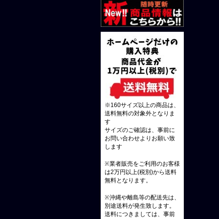
※160サイズ以上の商品は、
送料無料の対象外となりま
す
サイズのご確認は、事前に
お問い合わせよりお願い致
します
※業者販売をご利用のお客様
は2万円以上(税別)から送料
無料となります。
※沖縄や離島等の配送先は、
別途送料が発生致します。
送料につきましては、事前