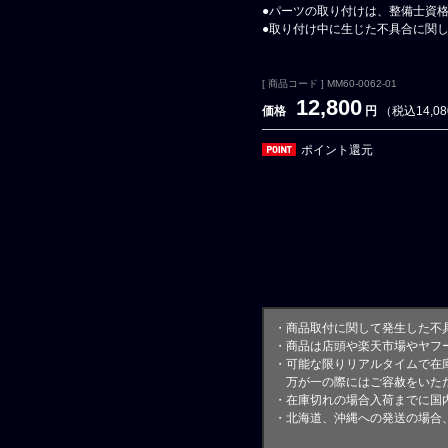
●パーツの取り付けは、整備士資
●取り付け中に生じた不具合に関
[ 商品コード ] MM60-0062-01
12,800
価格
円
（税込14,0
ポイント還元
・商品取付に関して発生した不
・商品は店頭や楽天市場やヤフ
・可能な限りリアルタイムで在
万が一の際にはご容赦をいただ
・在庫切れの場合入荷までに国内
・北海道、沖縄への発送の場合