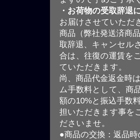
・お荷物の受取辞退
お届けさせていただ
商品（弊社発送済商
取辞退、キャンセル
合は、往復の運賃を
ていただきます。
尚、商品代金返金時
ム手数料として、商
額の10%と振込手数
担いただきます事を
ださいませ。
●商品の交換：返品時