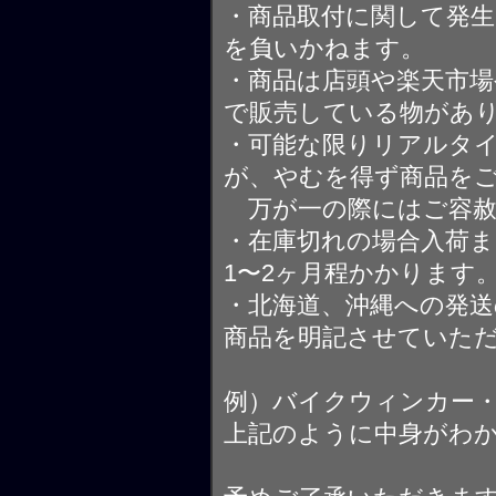
・商品取付に関して発
を負いかねます。
・商品は店頭や楽天市
で販売している物があ
・可能な限りリアルタ
が、やむを得ず商品を
万が一の際にはご容赦
・在庫切れの場合入荷ま
1〜2ヶ月程かかります
・北海道、沖縄への発送
商品を明記させていた
例）バイクウィンカー
上記のように中身がわ