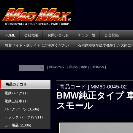
HOME
会社概要
お問い合わせ
チラシ一覧
会員登録
悪質サイト・偽サイトにご注意ください
石川県能登半島で発生した大雨に
[ 商品名のみ ] [ 商品名と画像 ] [ 画像のみ ]
並べ替え：
商品カテゴリ
[ 商品コード ] MM60-0045-02
BMW純正タイプ 車
電動バイク
(1)
電動三輪車
(1)
スモール
バイク パーツ
(3,506)
トラック パーツ
(9,911)
カー用品
(2,806)