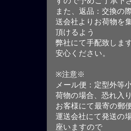
すので予めご了承下
また、返品：交換の
送会社よりお荷物を
頂けるよう
弊社にて手配致しま
安心ください。
※注意※
メール便：定型外等
荷物の場合、恐れ入
お客様にて最寄の郵
運送会社にて発送の
座いますので