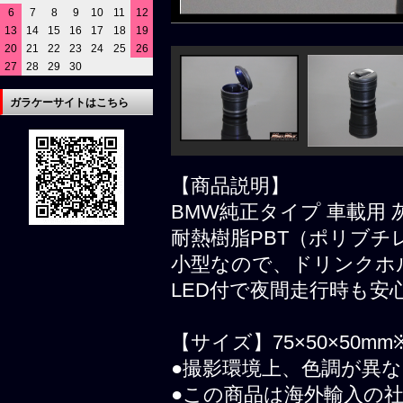
6
7
8
9
10
11
12
13
14
15
16
17
18
19
20
21
22
23
24
25
26
27
28
29
30
ガラケーサイトはこちら
【商品説明】
BMW純正タイプ 車載用 
耐熱樹脂PBT（ポリブ
小型なので、ドリンクホ
LED付で夜間走行時も安
【サイズ】75×50×50m
●撮影環境上、色調が異
●この商品は海外輸入の