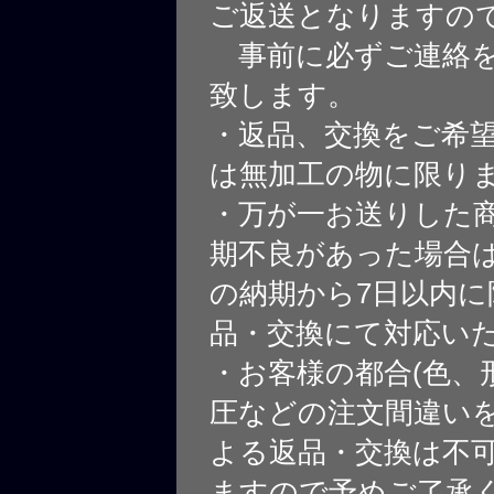
ご返送となりますの
事前に必ずご連絡を
致します。
・返品、交換をご希
は無加工の物に限り
・万が一お送りした
期不良があった場合
の納期から7日以内に
品・交換にて対応い
・お客様の都合(色、
圧などの注文間違いを
よる返品・交換は不
ますので予めご了承