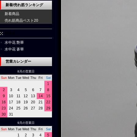
新着/売れ筋ランキング
新着商品
売れ筋商品ベスト20
水中花
水中花 艶華
水中花 蒼華
営業カレンダー
8月の営業日
Sun
Mon
Tue
Wed
Thu
Fri
Sat
1
2
3
4
5
6
7
8
9
10
11
12
13
14
15
16
17
18
19
20
21
22
23
24
25
26
27
28
29
30
31
9月の営業日
Sun
Mon
Tue
Wed
Thu
Fri
Sat
1
2
3
4
5