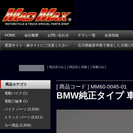
HOME
会社概要
お問い合わせ
チラシ一覧
会員登録
悪質サイト・偽サイトにご注意ください
石川県能登半島で発生した大雨に
[ 商品名のみ ] [ 商品名と画像 ] [ 画像のみ ]
並べ替え：
商品カテゴリ
[ 商品コード ] MM60-0045-01
BMW純正タイプ 車
電動バイク
(1)
電動三輪車
(1)
バイク パーツ
(3,506)
トラック パーツ
(9,911)
カー用品
(2,806)