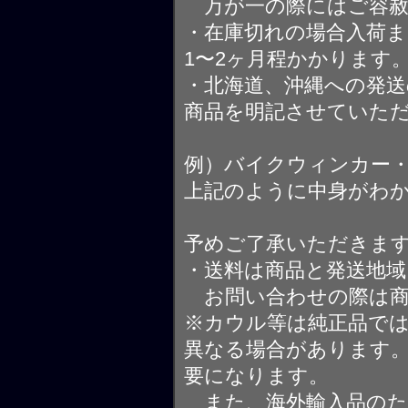
万が一の際にはご容赦
・在庫切れの場合入荷ま
1〜2ヶ月程かかります
・北海道、沖縄への発送
商品を明記させていた
例）バイクウィンカー
上記のように中身がわ
予めご了承いただきま
・送料は商品と発送地
お問い合わせの際は商
※カウル等は純正品で
異なる場合があります
要になります。
また、海外輸入品のた