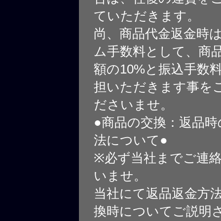
ていただきます。
尚、商品代金返金時
ム手数料として、商
額の10%と振込手数
担いただきます事を
ださいませ。
●商品の交換：返品時
法について●
※必ず当社までご連
いませ。
当社にて返品返金方
換時についてご説明