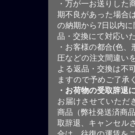
・万が一お送りした
期不良があった場合
の納期から7日以内に
品・交換にて対応い
・お客様の都合(色、
圧などの注文間違いを
よる返品・交換は不
ますので予めご了承
・お荷物の受取辞退
お届けさせていただ
商品（弊社発送済商
取辞退、キャンセル
合は、往復の運賃を