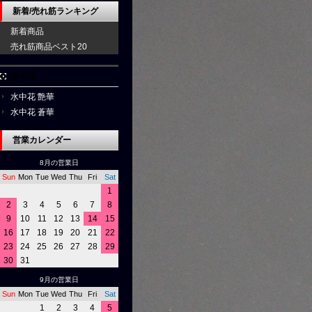
新着/売れ筋ランキング
新着商品
売れ筋商品ベスト20
水中花
水中花 艶華
水中花 蒼華
営業カレンダー
8月の営業日
Sun
Mon
Tue
Wed
Thu
Fri
Sat
1
2
3
4
5
6
7
8
9
10
11
12
13
14
15
16
17
18
19
20
21
22
23
24
25
26
27
28
29
30
31
9月の営業日
Sun
Mon
Tue
Wed
Thu
Fri
Sat
1
2
3
4
5