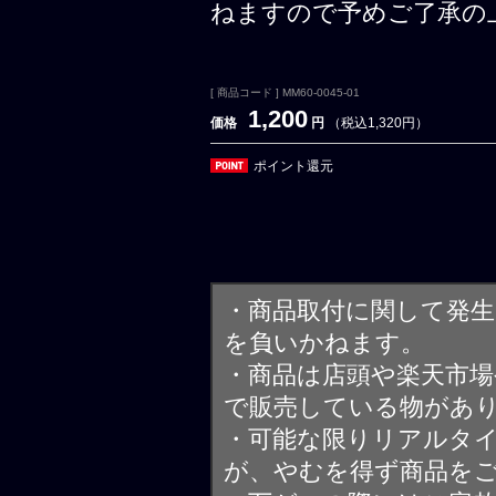
ねますので予めご了承の
[ 商品コード ] MM60-0045-01
1,200
価格
円
（税込1,320円）
ポイント還元
・商品取付に関して発
を負いかねます。
・商品は店頭や楽天市
で販売している物があ
・可能な限りリアルタ
が、やむを得ず商品を