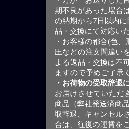
・万が一お送りした
期不良があった場合
の納期から7日以内に
品・交換にて対応い
・お客様の都合(色、
圧などの注文間違いを
よる返品・交換は不
ますので予めご了承
・お荷物の受取辞退
お届けさせていただ
商品（弊社発送済商
取辞退、キャンセル
合は、往復の運賃を