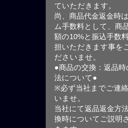
ていただきます。
尚、商品代金返金時
ム手数料として、商
額の10%と振込手数
担いただきます事を
ださいませ。
●商品の交換：返品時
法について●
※必ず当社までご連
いませ。
当社にて返品返金方
換時についてご説明