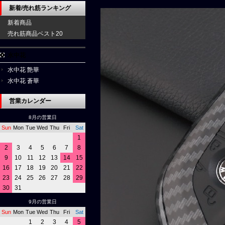
新着/売れ筋ランキング
新着商品
売れ筋商品ベスト20
水中花
水中花 艶華
水中花 蒼華
営業カレンダー
8月の営業日
Sun
Mon
Tue
Wed
Thu
Fri
Sat
1
2
3
4
5
6
7
8
9
10
11
12
13
14
15
16
17
18
19
20
21
22
23
24
25
26
27
28
29
30
31
9月の営業日
Sun
Mon
Tue
Wed
Thu
Fri
Sat
1
2
3
4
5