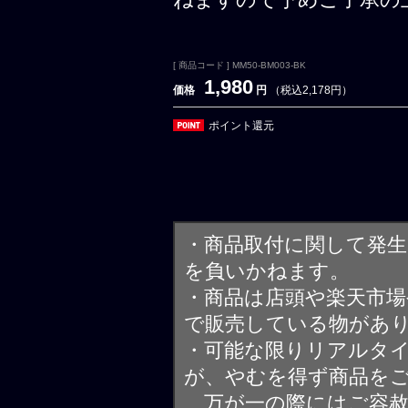
ねますので予めご了承の
[ 商品コード ] MM50-BM003-BK
1,980
価格
円
（税込2,178円）
ポイント還元
・商品取付に関して発
を負いかねます。
・商品は店頭や楽天市
で販売している物があ
・可能な限りリアルタ
が、やむを得ず商品を
万が一の際にはご容赦