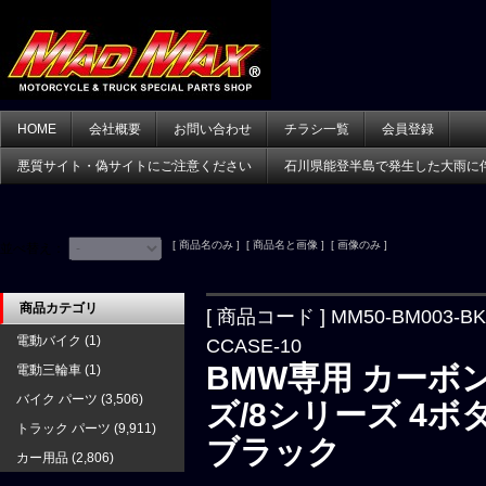
HOME
会社概要
お問い合わせ
チラシ一覧
会員登録
悪質サイト・偽サイトにご注意ください
石川県能登半島で発生した大雨に
[ 商品名のみ ] [ 商品名と画像 ] [ 画像のみ ]
並べ替え：
商品カテゴリ
[ 商品コード ] MM50-BM003-BK
電動バイク
(1)
CCASE-10
BMW専用 カーボ
電動三輪車
(1)
バイク パーツ
(3,506)
ズ/8シリーズ 4ボ
トラック パーツ
(9,911)
ブラック
カー用品
(2,806)