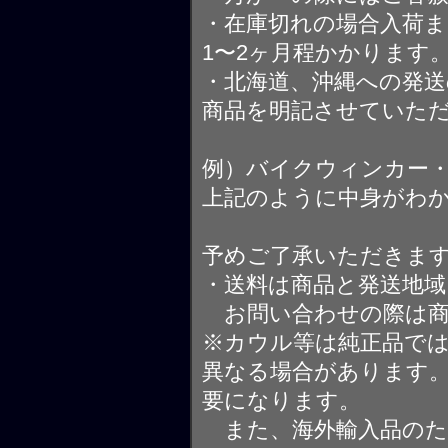
・在庫切れの場合入荷ま
1〜2ヶ月程かかります
・北海道、沖縄への発送
商品を明記させていた
例）バイクウィンカー
上記のように中身がわ
予めご了承いただきま
・送料は商品と発送地
お問い合わせの際は商
※カウル等は純正品で
異なる場合があります
要になります。
また、海外輸入品のた