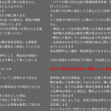
者はお受け取り出来ません。
・パーツの取り付けは必ず整備資格所有者、
送となりますので、
行ってください
ます。
※お取り付け時に発生した工賃などのご請求
加工の物に限ります。
す。
良があった場合は、商品の納期
※ご自身での取付を行った際のトラブルに関
て対応いたします
せん。
どの注文間違いを含む)による返
・商品によっては仕様が変更になる場合も御
めご了承ください
・海外輸入品商品は輸送の際の多少の小キズ
・弊社にて販売している商品は全てPL法適
（弊社発送済商品）を受取辞
・お盆休みやお正月などの長期の休みに関し
復の運賃をご負担していただき
せていただきます
休み期間中はご連絡・商品発送ができません
数料として、商品合計金額の
きます事をご了承くださいま
※合計金額が￥1000以下の場合、代金換え
ついて●
■万が一商品が出荷出来ない状態となった場合
せ。
についてご説明させて頂きま
基本的に受注生産商品、メーカーお取り寄せ
弊社倉庫にて在庫を致しておりますが、稀に
定の運送会社での発送となりま
てしまい、全てのお客様へ商品を発送する事
上記事項が発生した場合は、弊社よりその旨
送り頂きました場合、
をさせて頂きます。
で予めご了承下さい。
ご対応と致しましては、次回入荷迄お待ちい
社よりお荷物を集荷して頂ける
対応致します。
キャンセルでのご対応となった場合お支払い