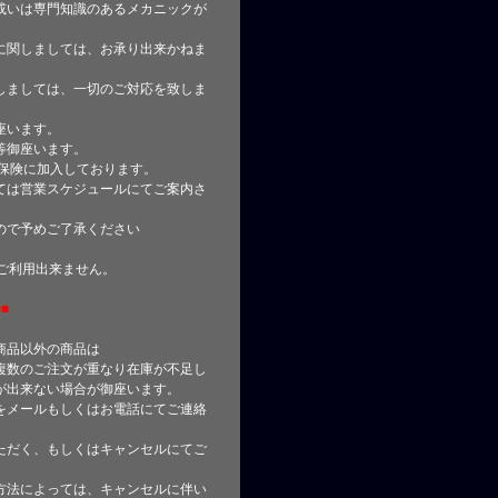
或いは専門知識のあるメカニックが
に関しましては、お承り出来かねま
しましては、一切のご対応を致しま
座います。
等御座います。
合保険に加入しております。
ては営業スケジュールにてご案内さ
ので予めご了承ください
はご利用出来ません。
■
商品以外の商品は
複数のご注文が重なり在庫が不足し
が出来ない場合が御座います。
をメールもしくはお電話にてご連絡
ただく、もしくはキャンセルにてご
方法によっては、キャンセルに伴い