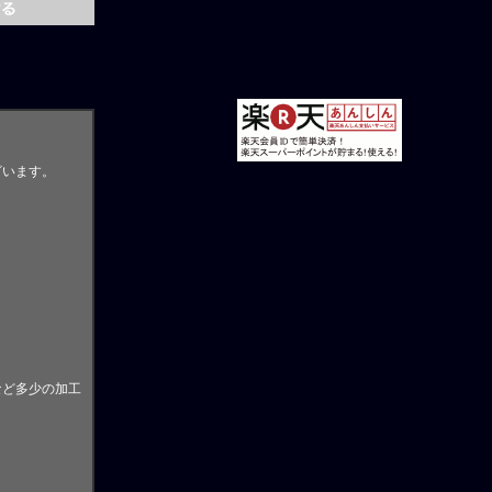
ざいます。
。
など多少の加工