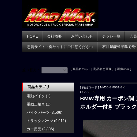
HOME
会社概要
お問い合わせ
チラシ一覧
会員
悪質サイト・偽サイトにご注意ください
石川県能登半島で発
[ 商品名のみ ] [ 商品名と画像 ] [ 画像のみ ]
並べ替え：
商品カテゴリ
[ 商品コード ] MM50-BM001-BK
CCASE-09
電動バイク
(1)
BMW専用 カーボン調 
電動三輪車
(1)
ホルダー付き ブラック
バイク パーツ
(3,506)
トラック パーツ
(9,911)
カー用品
(2,806)