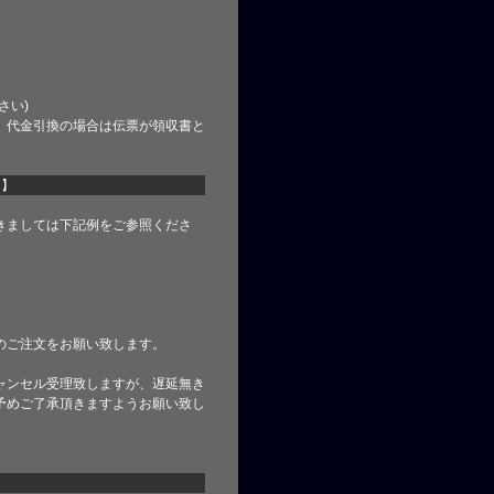
さい)
、代金引換の場合は伝票が領収書と
て】
きましては下記例をご参照くださ
のご注文をお願い致します。
ャンセル受理致しますが、遅延無き
予めご了承頂きますようお願い致し