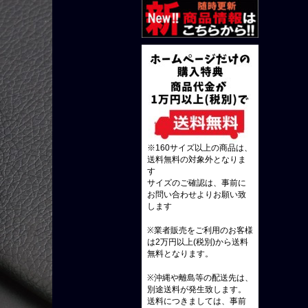
※160サイズ以上の商品は、
送料無料の対象外となりま
す
サイズのご確認は、事前に
お問い合わせよりお願い致
します
※業者販売をご利用のお客様
は2万円以上(税別)から送料
無料となります。
※沖縄や離島等の配送先は、
別途送料が発生致します。
送料につきましては、事前