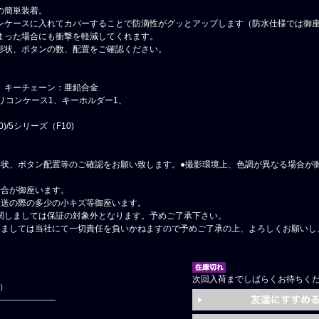
の簡単装着。
ンケースに入れてカバーすることで防滴性がグッとアップします（防水仕様では御
まった場合にも衝撃を軽減してくれます。
形状、ボタンの数、配置をご確認ください。
、キーチェーン：亜鉛合金
リコンケース1、キーホルダー1、
)/5シリーズ（F10)
形状、ボタン配置等のご確認をお願い致します。●撮影環境上、色調が異なる場合が
場合が御座います。
輸送の際の多少の小キズ等御座います。
関しましては保証の対象外となります。予めご了承下さい。
しましては当社にて一切責任を負いかねますので予めご了承の上、よろしくお願いし
次回入荷までしばらくお待ちく
円）