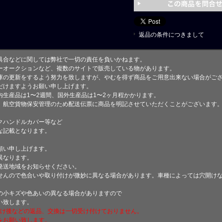
返品の条件につきまして
具合などに関しては弊社で一切の責任を負いかねます。
ーオークションなど、複数のサイトで販売している物があります。
庫の更新をするよう努力を致しますが、やむを得ず商品をご用意出来ない場合がご
けますようお願い申し上げます。
生産品は1〜2週間、国外生産品は1〜2ヶ月程かかります。
、航空貨物保安管理のため配送伝票に商品を明記させていただくことがございます
クハンドルカバー等など
な記載となります。
願い申し上げます。
異なります。
発送地域をお知らせください。
せんので色合いや取り付けが微妙に異なる場合があります。車種によっては穴開け
小キズや色あいの異なる場合がありますので
い致します。
付け後などの返品、交換は一切受け付けておりません。
をお願い致します。