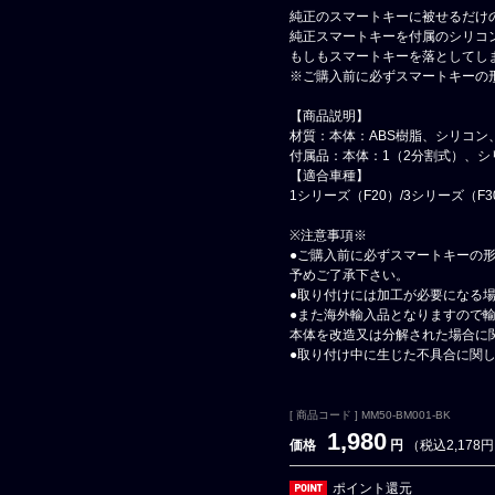
純正のスマートキーに被せるだけ
純正スマートキーを付属のシリコ
もしもスマートキーを落としてし
※ご購入前に必ずスマートキーの
【商品説明】
材質：本体：ABS樹脂、シリコン
付属品：本体：1（2分割式）、シ
【適合車種】
1シリーズ（F20）/3シリーズ（F30
※注意事項※
●ご購入前に必ずスマートキーの
予めご了承下さい。
●取り付けには加工が必要になる
●また海外輸入品となりますので
本体を改造又は分解された場合に
●取り付け中に生じた不具合に関
[ 商品コード ] MM50-BM001-BK
1,980
価格
円
（税込2,178
ポイント還元