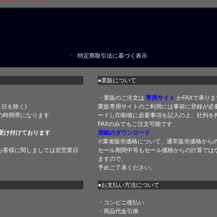
特定商取引法に基づく表示
●業販について
・業販のご注文は
専用サイト
かFAXで承りま
土・日を除く)
業販専用サイトのご利用には事前に登録が必
の時間帯になります
ードし印刷後に必要事項を記入の上、社判を押
FAXのみでもご注文可能です
受け付けております
用紙のダウンロード
※業者販売価格について、通常販売価格から
お客様に関しましては翌営業日
セール期間中等もセール価格からの計算では
ますので、
予めご了承ください。
●お支払い方法について
・コンビニ後払い
・商品代金引換