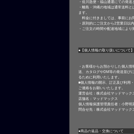
・佐川急便・福山通運にての発送
・離島・沖縄の地域は通常送料と
ます。
料金に付きましては、事前にお
・原則的にご注文から2営業日以
・ご注文の時間や配達地域により
●【個人情報の取り扱いについて
・お客様からお預かりした個人情
送、カタログやDM等の発送並びに
るために利用いたします。
■個人情報の開示、訂正及び利用
ご連絡をお願いいたします。
運営会社：株式会社マッドマック
店舗名：マッドマックス
個人情報保護管理責任者：小野明
問合せ先：株式会社マッドマック
●商品の返品・交換について