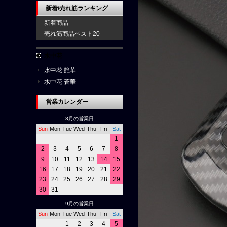
新着/売れ筋ランキング
新着商品
売れ筋商品ベスト20
水中花
水中花 艶華
水中花 蒼華
営業カレンダー
8月の営業日
Sun
Mon
Tue
Wed
Thu
Fri
Sat
1
2
3
4
5
6
7
8
9
10
11
12
13
14
15
16
17
18
19
20
21
22
23
24
25
26
27
28
29
30
31
9月の営業日
Sun
Mon
Tue
Wed
Thu
Fri
Sat
1
2
3
4
5