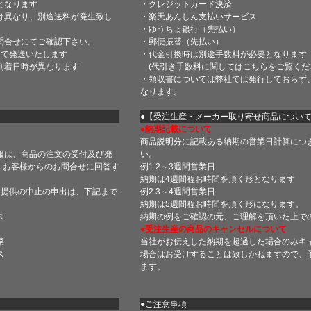
となります
・クレジットカード決済
は異なり、別途送料が発生致し
・楽天あんしん支払いサービス
・ゆうちょ銀行（先払い）
問合せにてご確認下さい。
・郵便振替（先払い）
内で発送いたします
・代金引換時は別途手数料が必要となります
到着日時が異なります
(代引き手数料に関しては
こちら
をご覧くだ
・領収書については弊社では発行しておらず
なります。
】
●【受注生産・メーカー取り寄せ商品につい
●納期記載について
商品説明分に記載ある納期の営業日計算につ
報は、商品の注文の受付及び発
い。
 お客様からのお問合せに回答す
例1:2～3週間営業日
納期は4週間程お時間を頂く形となります
・提供の中止の申出は、下記まで
例2:3～4週間営業日
納期は5週間程お時間を頂く形になります。
ス
納期の例をご確認の元、ご理解を頂いた上で
●受注生産の商品のキャンセルについて
菜
当社がお伝えした納期を超過した場合のみキ
ス
場合はお受けすることは致しかねますので、
ます。
●ご注意事項