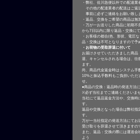
・弊社、佐川急便以外での配達業
その他の配達業者の配送はご返
事前に必ずご連絡をお願い致し
・返品、交換をご希望の商品は無
・万が一お送りした商品に初期不
から7日以内に限り返品・交換に
・お客様の都合(色、形状、電圧な
品・交換は不可となりますので予
・お荷物の受取辞退に付いて
お届けさせていただきました商品
退、キャンセルされる場合は、往
ます。
尚、商品代金返金時はシステム手
10%と振込手数料もご負担いただ
せ。
●商品の交換：返品時の発送方法に
※必ず当社までご連絡くださいま
当社にて返品返金方法や、交換時
す。
返品や交換となった場合は弊社指
す。
万が一当社指定の発送方法にてお
受け取りを辞退させて頂きますの
また、返品：交換の際には運送会
よう