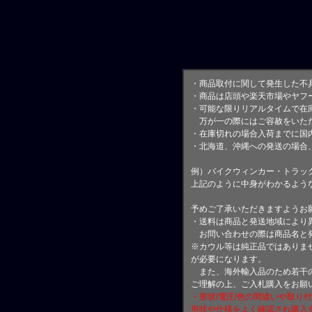
・商品取付に関して発生した不
・商品は店頭や楽天市場やヤフ
・可能な限りリアルタイムで在
万が一の際にはご容赦をいただ
・在庫切れの場合入荷までに国内
・北海道、沖縄への発送の場合
例）バイクウィンカー・トラッ
上記のように中身がわかるよう
予めご了承いただきますようお
・送料は商品と発送地域により
お問い合わせの際は商品名と
※カウル等は純正品ではありま
が必要になります。
また、海外輸入品のため若干の
ご理解の上、ご入札購入をお願
・形状/電圧/色の間違いや取り
形状や仕様をよく確認され購入