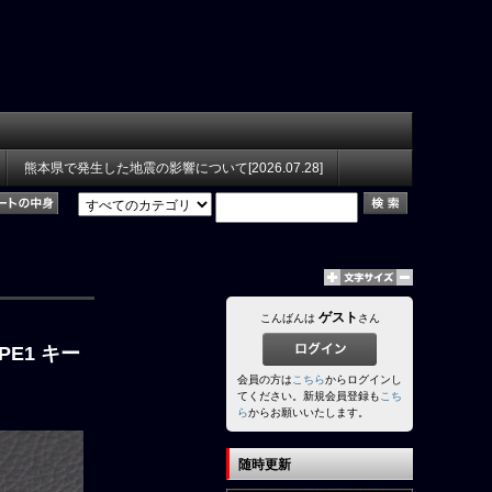
熊本県で発生した地震の影響について[2026.07.28]
ゲスト
こんばんは
さん
E1 キー
会員の方は
こちら
からログインし
てください。新規会員登録も
こち
ら
からお願いいたします。
随時更新