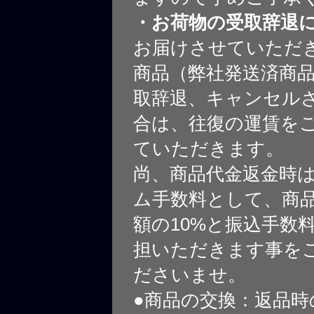
・お荷物の受取辞退
お届けさせていただ
商品（弊社発送済商
取辞退、キャンセル
合は、往復の運賃を
ていただきます。
尚、商品代金返金時
ム手数料として、商
額の10%と振込手数
担いただきます事を
ださいませ。
●商品の交換：返品時