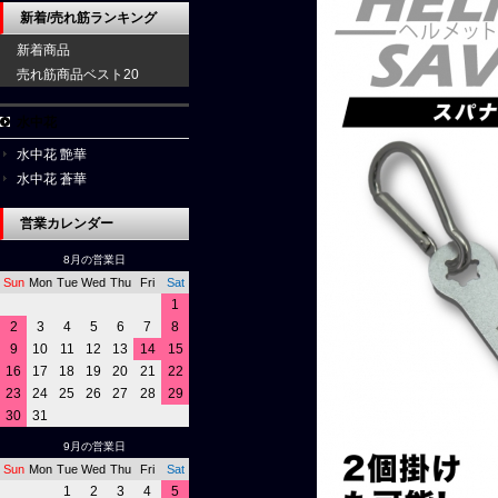
新着/売れ筋ランキング
新着商品
売れ筋商品ベスト20
水中花
水中花 艶華
水中花 蒼華
営業カレンダー
8月の営業日
Sun
Mon
Tue
Wed
Thu
Fri
Sat
1
2
3
4
5
6
7
8
9
10
11
12
13
14
15
16
17
18
19
20
21
22
23
24
25
26
27
28
29
30
31
9月の営業日
Sun
Mon
Tue
Wed
Thu
Fri
Sat
1
2
3
4
5