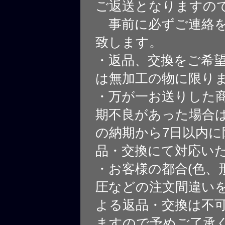
ご返送となりますの
事前に必ずご連絡を
致します。
・返品、交換をご希
は無加工の物に限り
・万が一お送りした
期不良があった場合
の納期から7日以内に
品・交換にて対応い
・お客様の都合(色、
圧などの注文間違いを
よる返品・交換は不
ますので予めご了承