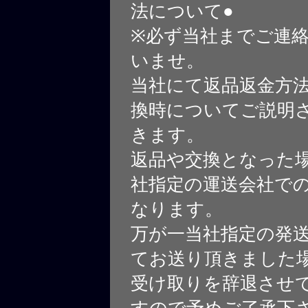
法について●
※必ず当社までご連
いませ。
当社にて返品返金方
換時についてご説明
きます。
返品や交換となった
社指定の運送会社で
なります。
万が一当社指定の発
てお送り頂きました
受け取りを辞退させ
すので予めご了承下