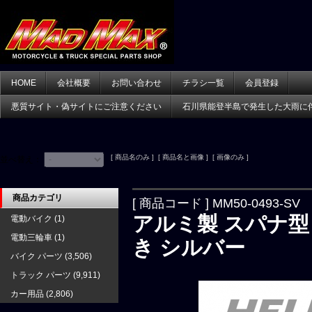
HOME
会社概要
お問い合わせ
チラシ一覧
会員登録
悪質サイト・偽サイトにご注意ください
石川県能登半島で発生した大雨に
[ 商品名のみ ] [ 商品名と画像 ] [ 画像のみ ]
並べ替え：
商品カテゴリ
[ 商品コード ] MM50-0493-SV
アルミ製 スパナ型
電動バイク
(1)
電動三輪車
(1)
き シルバー
バイク パーツ
(3,506)
トラック パーツ
(9,911)
カー用品
(2,806)