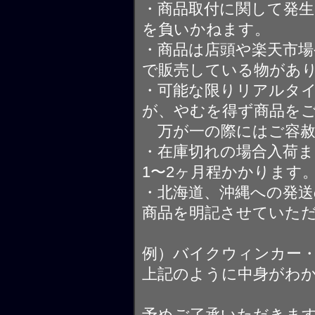
・商品取付に関して発
を負いかねます。
・商品は店頭や楽天市
で販売している物があ
・可能な限りリアルタ
が、やむを得ず商品を
万が一の際にはご容赦
・在庫切れの場合入荷ま
1〜2ヶ月程かかります
・北海道、沖縄への発送
商品を明記させていた
例）バイクウィンカー
上記のように中身がわ
予めご了承いただきま