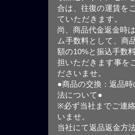
合は、往復の運賃を
ていただきます。
尚、商品代金返金時
ム手数料として、商
額の10%と振込手数
担いただきます事を
ださいませ。
●商品の交換：返品時
法について●
※必ず当社までご連
いませ。
当社にて返品返金方