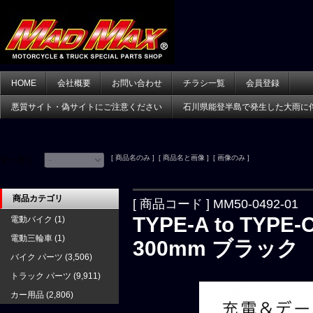
HOME
会社概要
お問い合わせ
チラシ一覧
会員登録
悪質サイト・偽サイトにご注意ください
石川県能登半島で発生した大雨に
[ 商品名のみ ] [ 商品名と画像 ] [ 画像のみ ]
並べ替え：
商品カテゴリ
[ 商品コード ] MM50-0492-01
TYPE-A to TYP
電動バイク
(1)
電動三輪車
(1)
300mm ブラック
バイク パーツ
(3,506)
トラック パーツ
(9,911)
カー用品
(2,806)