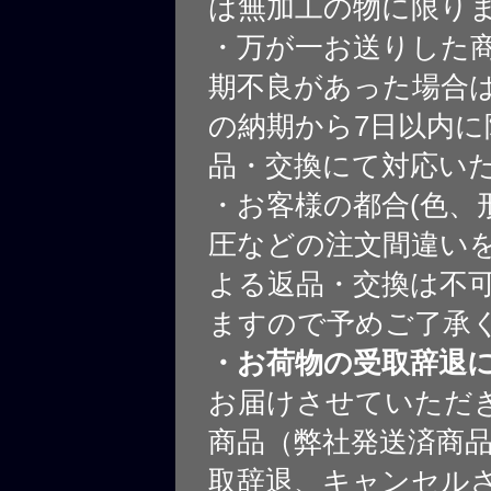
は無加工の物に限り
・万が一お送りした
期不良があった場合
の納期から7日以内に
品・交換にて対応い
・お客様の都合(色、
圧などの注文間違いを
よる返品・交換は不
ますので予めご了承
・お荷物の受取辞退
お届けさせていただ
商品（弊社発送済商
取辞退、キャンセル