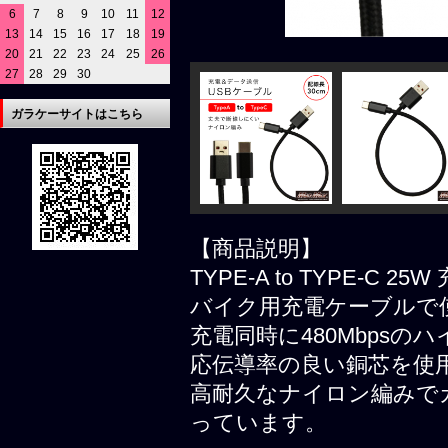
6
7
8
9
10
11
12
13
14
15
16
17
18
19
20
21
22
23
24
25
26
27
28
29
30
ガラケーサイトはこちら
【商品説明】
TYPE-A to TYPE-C 
バイク用充電ケーブルで
充電同時に480Mbps
応伝導率の良い銅芯を使
高耐久なナイロン編みで
っています。