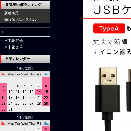
新着/売れ筋ランキング
新着商品
売れ筋商品ベスト20
水中花
水中花 艶華
水中花 蒼華
営業カレンダー
8月の営業日
Sun
Mon
Tue
Wed
Thu
Fri
Sat
1
2
3
4
5
6
7
8
9
10
11
12
13
14
15
16
17
18
19
20
21
22
23
24
25
26
27
28
29
30
31
9月の営業日
Sun
Mon
Tue
Wed
Thu
Fri
Sat
1
2
3
4
5