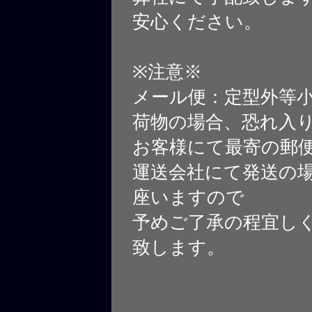
安心ください。
※注意※
メール便：定型外等
荷物の場合、恐れ入
お客様にて最寄の郵
運送会社にて発送の
座いますので
予めご了承の程宜し
致します。