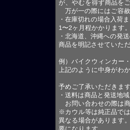
が、やむを得ず商品を
万が一の際にはご容赦
・在庫切れの場合入荷ま
1〜2ヶ月程かかります
・北海道、沖縄への発送
商品を明記させていた
例）バイクウィンカー
上記のように中身がわ
予めご了承いただきま
・送料は商品と発送地
お問い合わせの際は商
※カウル等は純正品で
異なる場合があります
要になります。