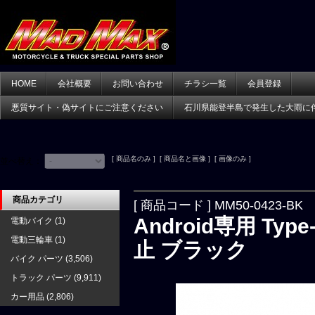
HOME
会社概要
お問い合わせ
チラシ一覧
会員登録
悪質サイト・偽サイトにご注意ください
石川県能登半島で発生した大雨に
[ 商品名のみ ] [ 商品名と画像 ] [ 画像のみ ]
並べ替え：
商品カテゴリ
[ 商品コード ] MM50-0423-BK
Android専用 T
電動バイク
(1)
電動三輪車
(1)
止 ブラック
バイク パーツ
(3,506)
トラック パーツ
(9,911)
カー用品
(2,806)