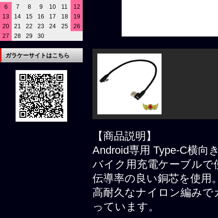
6
7
8
9
10
11
12
13
14
15
16
17
18
19
20
21
22
23
24
25
26
27
28
29
30
ガラケーサイトはこちら
【商品説明】
Android専用 Type-
バイク用充電ケーブルで
伝導率の良い銅芯を使用
高耐久なナイロン編みで
っています。