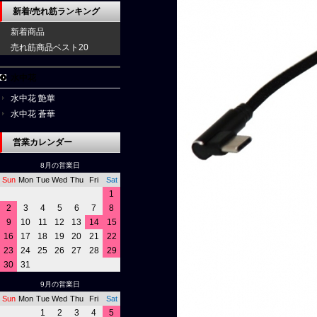
新着/売れ筋ランキング
新着商品
売れ筋商品ベスト20
水中花
水中花 艶華
水中花 蒼華
営業カレンダー
8月の営業日
Sun
Mon
Tue
Wed
Thu
Fri
Sat
1
2
3
4
5
6
7
8
9
10
11
12
13
14
15
16
17
18
19
20
21
22
23
24
25
26
27
28
29
30
31
9月の営業日
Sun
Mon
Tue
Wed
Thu
Fri
Sat
1
2
3
4
5