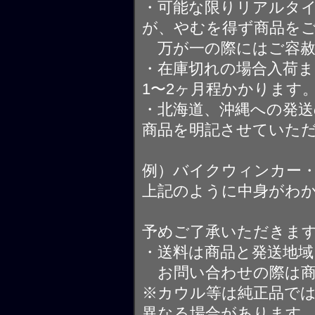
・可能な限りリアルタ
が、やむを得ず商品を
万が一の際にはご容赦
・在庫切れの場合入荷ま
1〜2ヶ月程かかります
・北海道、沖縄への発送
商品を明記させていた
例）バイクウィンカー
上記のように中身がわ
予めご了承いただきま
・送料は商品と発送地
お問い合わせの際は商
※カウル等は純正品で
異なる場合があります