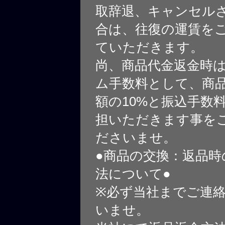
取辞退、キャンセル
合は、往復の運賃を
ていただきます。
尚、商品代金返金時
ム手数料として、商
額の10%と振込手数
担いただきます事を
ださいませ。
●商品の交換：返品時
法について●
※必ず当社までご連
いませ。