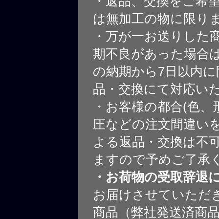
・返品、交換をご希
は無加工の物に限り
・万が一お送りした
期不良があった場合
の納期から7日以内に
品・交換にて対応い
・お客様の都合(色、
圧などの注文間違いを
よる返品・交換は不
ますので予めご了承
・お荷物の受取辞退
お届けさせていただ
商品（弊社発送済商