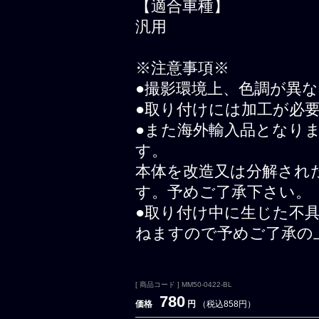
【適合車種】
汎用
※注意事項※
●撮影環境上、色調が異
●取り付けには加工が必
●また海外輸入品となり
す。
本体を改造又は分解され
す。予めご了承下さい。
●取り付け中に生じた不
ねますので予めご了承の
[ 商品コード ] MM50-0422-BL
780
価格
円
（税込858円）