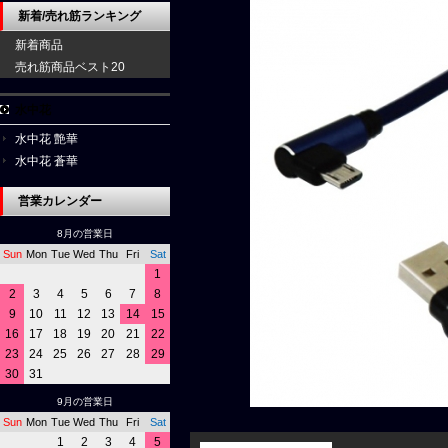
新着/売れ筋ランキング
新着商品
売れ筋商品ベスト20
水中花
水中花 艶華
水中花 蒼華
営業カレンダー
8月の営業日
Sun
Mon
Tue
Wed
Thu
Fri
Sat
1
2
3
4
5
6
7
8
9
10
11
12
13
14
15
16
17
18
19
20
21
22
23
24
25
26
27
28
29
30
31
9月の営業日
Sun
Mon
Tue
Wed
Thu
Fri
Sat
1
2
3
4
5