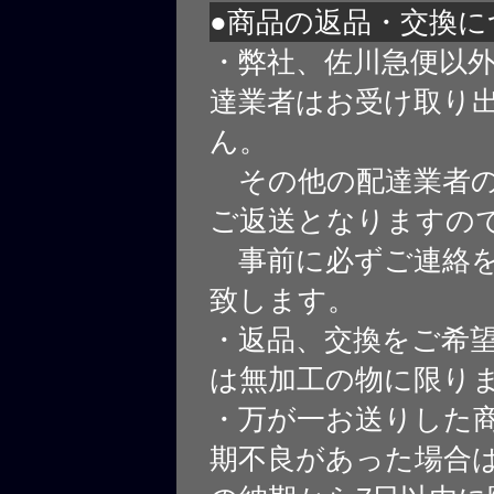
●商品の返品・交換に
・弊社、佐川急便以
達業者はお受け取り
ん。
その他の配達業者の
ご返送となりますの
事前に必ずご連絡を
致します。
・返品、交換をご希
は無加工の物に限り
・万が一お送りした
期不良があった場合