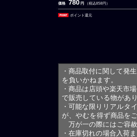
780
価格
円
（税込858円）
ポイント還元
・商品取付に関して発
を負いかねます。
・商品は店頭や楽天市
で販売している物があ
・可能な限りリアルタ
が、やむを得ず商品を
万が一の際にはご容赦
・在庫切れの場合入荷ま