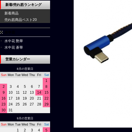
新着/売れ筋ランキング
新着商品
売れ筋商品ベスト20
水中花
水中花 艶華
水中花 蒼華
営業カレンダー
8月の営業日
Sun
Mon
Tue
Wed
Thu
Fri
Sat
1
2
3
4
5
6
7
8
9
10
11
12
13
14
15
16
17
18
19
20
21
22
23
24
25
26
27
28
29
30
31
9月の営業日
Sun
Mon
Tue
Wed
Thu
Fri
Sat
1
2
3
4
5