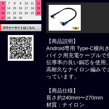
6
7
8
9
10
11
12
13
14
15
16
17
18
19
20
21
22
23
24
25
26
27
28
29
30
ガラケーサイトはこちら
【商品説明】
Android専用 Type-
バイク用充電ケーブルで
伝導率の良い銅芯を使用
高耐久なナイロン編みで
っています。
【商品仕様】
長さ約240mm〜270mm
材質：ナイロン