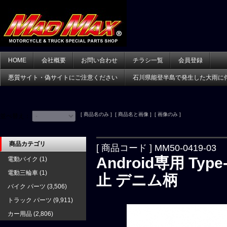
HOME
会社概要
お問い合わせ
チラシ一覧
会員登録
悪質サイト・偽サイトにご注意ください
石川県能登半島で発生した大雨に
[ 商品名のみ ] [ 商品名と画像 ] [ 画像のみ ]
並べ替え：
商品カテゴリ
[ 商品コード ] MM50-0419-03
Android専用 T
電動バイク
(1)
電動三輪車
(1)
止 デニム柄
バイク パーツ
(3,506)
トラック パーツ
(9,911)
カー用品
(2,806)