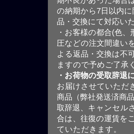
の納期から7日以内に
品・交換にて対応い
・お客様の都合(色、
圧などの注文間違いを
よる返品・交換は不
ますので予めご了承
・お荷物の受取辞退
お届けさせていただ
商品（弊社発送済商
取辞退、キャンセル
合は、往復の運賃を
ていただきます。