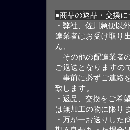
●商品の返品・交換に
・弊社、佐川急便以
達業者はお受け取り
ん。
その他の配達業者の
ご返送となりますの
事前に必ずご連絡を
致します。
・返品、交換をご希
は無加工の物に限り
・万が一お送りした
期不良があった場合