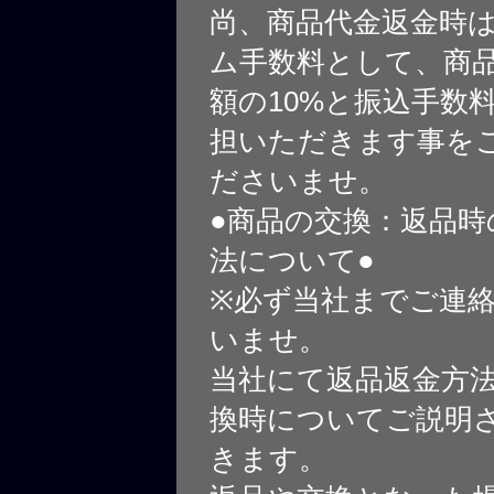
尚、商品代金返金時
ム手数料として、商
額の10%と振込手数
担いただきます事を
ださいませ。
●商品の交換：返品時
法について●
※必ず当社までご連
いませ。
当社にて返品返金方
換時についてご説明
きます。