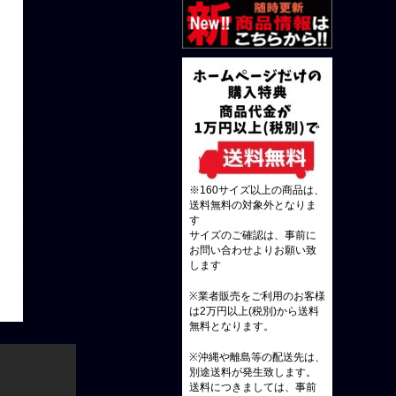
※160サイズ以上の商品は、
送料無料の対象外となりま
す
サイズのご確認は、事前に
お問い合わせよりお願い致
します
※業者販売をご利用のお客様
は2万円以上(税別)から送料
無料となります。
※沖縄や離島等の配送先は、
別途送料が発生致します。
送料につきましては、事前