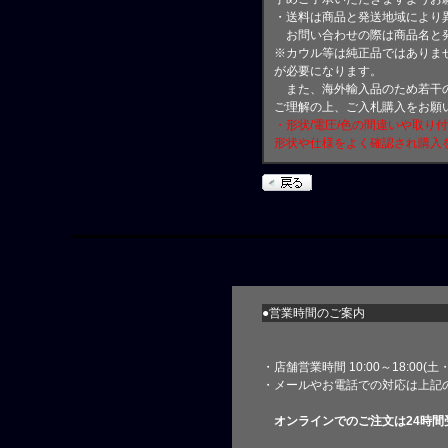
・送料は商品と発送地域により
お問い合わせの際は商品名と
※カウル等は純正品ではありま
が必要になります。
また、海外輸入品のため若干の
ご理解の上、ご入札購入をお願
・形状/電圧/色の間違いや取り
形状や仕様をよく確認され購入
●営業時間のご案内
・店舗営業時間 10:00～18:00(
・メールやお電話での対応は上記
オンラインでのご注文は24時間