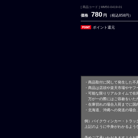
[ 商品コード ] MM50-0419-01
780
価格
円
（税込858円）
ポイント還元
・商品取付に関して発生した不
・商品は店頭や楽天市場やヤフ
・可能な限りリアルタイムで在
万が一の際にはご容赦をいただ
・在庫切れの場合入荷までに国内
・北海道、沖縄への発送の場合
例）バイクウィンカー・トラッ
上記のように中身がわかるよう
予めご了承いただきますようお