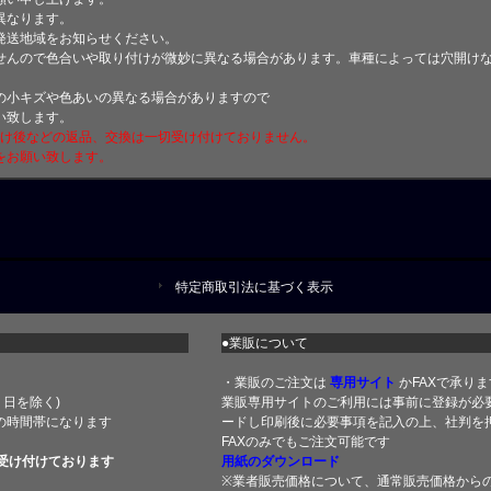
異なります。
発送地域をお知らせください。
せんので色合いや取り付けが微妙に異なる場合があります。車種によっては穴開け
小キズや色あいの異なる場合がありますので
い致します。
付け後などの返品、交換は一切受け付けておりません。
をお願い致します。
特定商取引法に基づく表示
●業販について
・業販のご注文は
専用サイト
かFAXで承りま
土・日を除く)
業販専用サイトのご利用には事前に登録が必
の時間帯になります
ードし印刷後に必要事項を記入の上、社判を押
FAXのみでもご注文可能です
受け付けております
用紙のダウンロード
※業者販売価格について、通常販売価格から