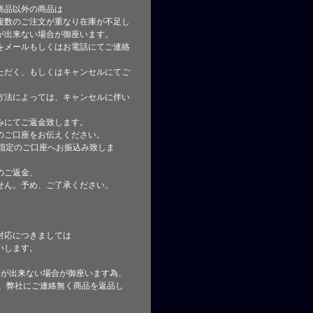
商品以外の商品は
複数のご注文が重なり在庫が不足し
が出来ない場合が御座います。
をメールもしくはお電話にてご連絡
ただく、もしくはキャンセルにてご
方法によっては、キャンセルに伴い
みにてご返金致します。
のご口座をお伝えください。
指定のご口座へお振込み致しま
のご返金、
せん。予め、ご了承ください。
対応につきましては
いします。
応が出来ない場合が御座います為、
た、弊社にご連絡無く商品を返品し