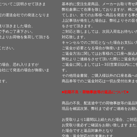
についてご説明させて頂きま
基本的に受注生産商品、メーカーお取り寄せ
弊社倉庫にて在庫を致しておりますが、稀に
定の運送会社での発送となりま
てしまい、全てのお客様へ商品を発送する事
上記事項が発生した場合は、弊社よりその旨
送り頂きました場合、
をさせて頂きます。
で予めご了承下さい。
ご対応と致しましては、次回入荷迄お待ちい
社よりお荷物を集荷して頂ける
対応致します。
キャンセルでのご対応となった場合お支払い
ください。
ご返金が必要となる場合が御座います。
ご返金方法に関してはお客様のご口座へ振込
弊社よりご連絡をさせて頂いた際にご返金先
の場合、恐れ入りますが
ご返金に関しましては1～3日営業日以内にご
会社にて発送の場合が御座いま
す。
その他現金書留、ご購入様以外の口座名義へ
ます。
商品券等でのご返金対応は一切お受付出来ま
■初期不良・荷物事故等の返品について■
商品の不良、配送途中での荷物事故等の返品
現品を確認次第、弊社まで必ずご連絡をお願
お受取りより1週間以上経たれた場合、ご対
お受取り後必ずご確認をお願い致します ま
た場合ですと返品対象外となり
交換：返金対応が出来兼ねます。