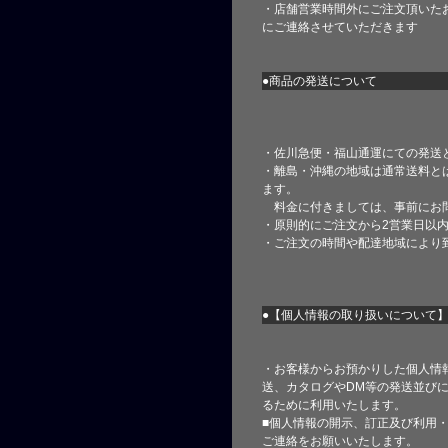
・店舗営業時間外にご注文頂いた
にご連絡させていただきます
●商品の発送について
・佐川急便・福山通運にての発送
・離島・沖縄の地域は通常送料と
ます。
料金に付きましては、事前にお
・原則的にご注文から2営業日以
・ご注文の時間や配達地域により
●【個人情報の取り扱いについて
・お客様からお預かりした個人情
送、カタログやDM等の発送並びに
るために利用いたします。
■個人情報の開示、訂正及び利用
ご連絡をお願いいたします。