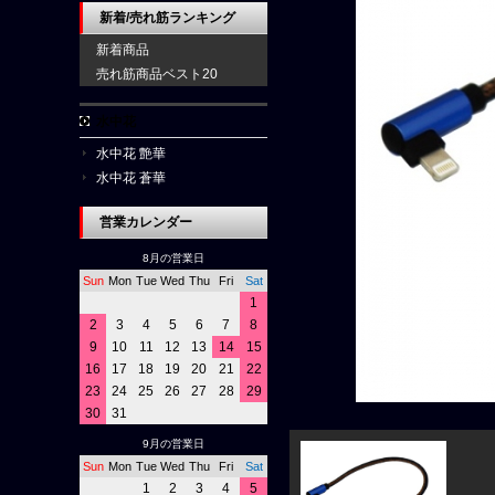
新着/売れ筋ランキング
新着商品
売れ筋商品ベスト20
水中花
水中花 艶華
水中花 蒼華
営業カレンダー
8月の営業日
Sun
Mon
Tue
Wed
Thu
Fri
Sat
1
2
3
4
5
6
7
8
9
10
11
12
13
14
15
16
17
18
19
20
21
22
23
24
25
26
27
28
29
30
31
9月の営業日
Sun
Mon
Tue
Wed
Thu
Fri
Sat
1
2
3
4
5