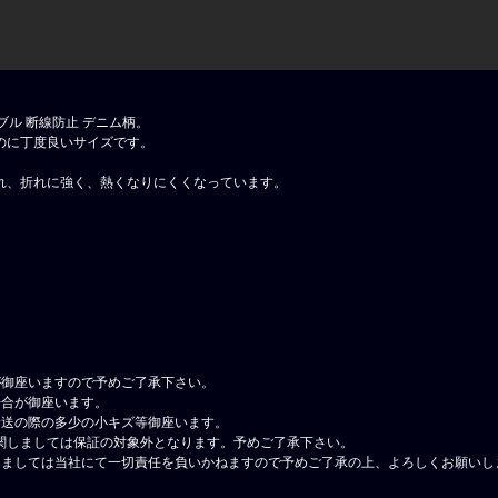
ーブル 断線防止 デニム柄。
のに丁度良いサイズです。
れ、折れに強く、熱くなりにくくなっています。
が御座いますので予めご了承下さい。
場合が御座います。
輸送の際の多少の小キズ等御座います。
関しましては保証の対象外となります。予めご了承下さい。
しましては当社にて一切責任を負いかねますので予めご了承の上、よろしくお願いし