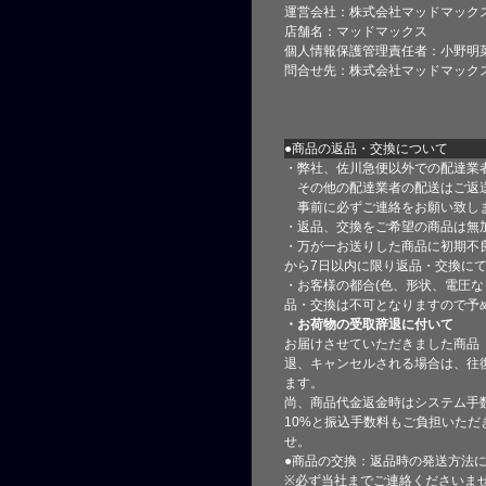
運営会社：株式会社マッドマック
店舗名：マッドマックス
個人情報保護管理責任者：小野明
問合せ先：株式会社マッドマック
●商品の返品・交換について
・弊社、佐川急便以外での配達業
その他の配達業者の配送はご返
事前に必ずご連絡をお願い致し
・返品、交換をご希望の商品は無
・万が一お送りした商品に初期不
から7日以内に限り返品・交換に
・お客様の都合(色、形状、電圧な
品・交換は不可となりますので予
・お荷物の受取辞退に付いて
お届けさせていただきました商品
退、キャンセルされる場合は、往
ます。
尚、商品代金返金時はシステム手
10%と振込手数料もご負担いただ
せ。
●商品の交換：返品時の発送方法に
※必ず当社までご連絡くださいま