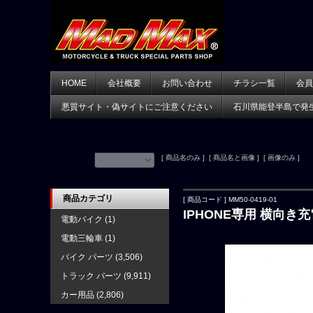
HOME
会社概要
お問い合わせ
チラシ一覧
会員
悪質サイト・偽サイトにご注意ください
石川県能登半島で発
[ 商品名のみ ] [ 商品名と画像 ] [ 画像のみ ]
並べ替え：
商品カテゴリ
[ 商品コード ] MM50-0419-01
IPHONE専用 横向き
電動バイク
(1)
電動三輪車
(1)
バイク パーツ
(3,506)
トラック パーツ
(9,911)
カー用品
(2,806)