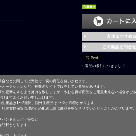
返品の条件につきまして
具合などに関しては弊社で一切の責任を負いかねます。
ーオークションなど、複数のサイトで販売している物があります。
庫の更新をするよう努力を致しますが、やむを得ず商品をご用意出来ない場合がご
けますようお願い申し上げます。
生産品は1〜2週間、国外生産品は1〜2ヶ月程かかります。
、航空貨物保安管理のため配送伝票に商品を明記させていただくことがございます
クハンドルカバー等など
な記載となります。
願い申し上げます。