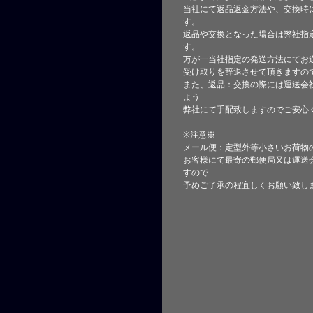
当社にて返品返金方法や、交換時
す。
返品や交換となった場合は弊社指
す。
万が一当社指定の発送方法にてお
受け取りを辞退させて頂きますの
また、返品：交換の際には運送会
よう
弊社にて手配致しますのでご安心
※注意※
メール便：定型外等小さいお荷物
お客様にて最寄の郵便局又は運送
すので
予めご了承の程宜しくお願い致し