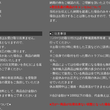
ス
納期の例をご確認の元、ご理解を頂いた上で
●受注生産の商品のキャンセルについて
菜
当社がお伝えした納期を超過した場合のみキ
ス
場合はお受けすることは致しかねますので、
ます。
●ご注意事項
者はお受け取り出来ません。
・パーツの取り付けは必ず整備資格所有者、
送となりますので、
行ってください
ます。
※お取り付け時に発生した工賃などのご請求
加工の物に限ります。
す。
良があった場合は、商品の納期
※ご自身での取付を行った際のトラブルに関
て対応いたします
せん。
どの注文間違いを含む)による返
・商品によっては仕様が変更になる場合も御
めご了承ください
・海外輸入品商品は輸送の際の多少の小キズ
・弊社にて販売している商品は全てPL法適
（弊社発送済商品）を受取辞
・お盆休みやお正月などの長期の休みに関し
復の運賃をご負担していただき
せていただきます
休み期間中はご連絡・商品発送ができません
数料として、商品合計金額の
きます事をご了承くださいま
※合計金額が￥1000以下の場合、代金換え
ついて●
■万が一商品が出荷出来ない状態となった場合
せ。