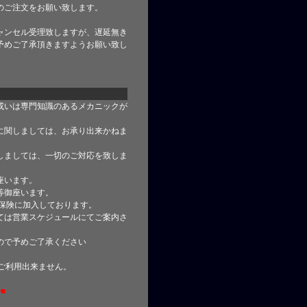
のご注文をお願い致します。
ャンセル受理致しますが、遅延無き
予めご了承頂きますようお願い致し
或いは専門知識のあるメカニックが
に関しましては、お承り出来かねま
しましては、一切のご対応を致しま
座います。
等御座います。
合保険に加入しております。
ては営業スケジュールにてご案内さ
ので予めご了承ください
はご利用出来ません。
■