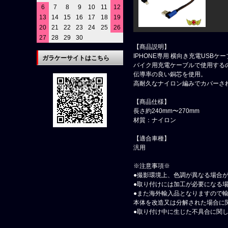
6
7
8
9
10
11
12
13
14
15
16
17
18
19
20
21
22
23
24
25
26
27
28
29
30
【商品説明】
IPHONE専用 横向き充電USBケ
ガラケーサイトはこちら
バイク用充電ケーブルで使用する
伝導率の良い銅芯を使用。
高耐久なナイロン編みでカバーさ
【商品仕様】
長さ約240mm〜270mm
材質：ナイロン
【適合車種】
汎用
※注意事項※
●撮影環境上、色調が異なる場合
●取り付けには加工が必要になる
●また海外輸入品となりますので
本体を改造又は分解された場合に
●取り付け中に生じた不具合に関