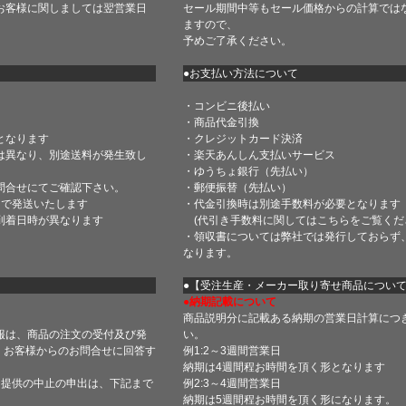
お客様に関しましては翌営業日
セール期間中等もセール価格からの計算では
ますので、
予めご了承ください。
●お支払い方法について
・コンビニ後払い
・商品代金引換
となります
・クレジットカード決済
は異なり、別途送料が発生致し
・楽天あんしん支払いサービス
・ゆうちょ銀行（先払い）
問合せにてご確認下さい。
・郵便振替（先払い）
内で発送いたします
・代金引換時は別途手数料が必要となります
到着日時が異なります
(代引き手数料に関しては
こちら
をご覧くだ
・領収書については弊社では発行しておらず
なります。
】
●【受注生産・メーカー取り寄せ商品につい
●納期記載について
商品説明分に記載ある納期の営業日計算につ
報は、商品の注文の受付及び発
い。
 お客様からのお問合せに回答す
例1:2～3週間営業日
納期は4週間程お時間を頂く形となります
・提供の中止の申出は、下記まで
例2:3～4週間営業日
納期は5週間程お時間を頂く形になります。