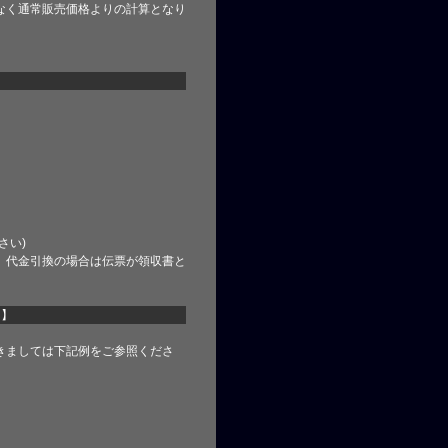
なく通常販売価格よりの計算となり
さい)
、代金引換の場合は伝票が領収書と
て】
きましては下記例をご参照くださ