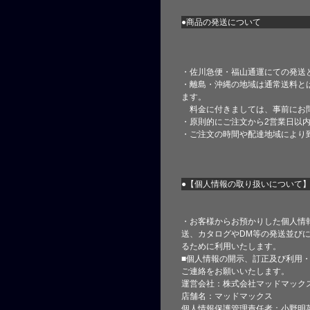
●商品の発送について
・佐川急便・福山通運にての発送
・離島・沖縄の地域は通常送料と
ます。
料金に付きましては、事前にお
・原則的にご注文から2営業日以
・ご注文の時間や配達地域により
●【個人情報の取り扱いについて
・お客様からお預かりした個人情
送、カタログやDM等の発送並びに
るために利用いたします。
■個人情報の開示、訂正及び利用
ご連絡をお願いいたします。
運営会社：株式会社マッドマック
店舗名：マッドマックス
個人情報保護管理責任者：小野明