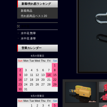
新着/売れ筋ランキング
新着商品
売れ筋商品ベスト20
水中花
水中花 艶華
水中花 蒼華
営業カレンダー
8月の営業日
Sun
Mon
Tue
Wed
Thu
Fri
Sat
1
2
3
4
5
6
7
8
9
10
11
12
13
14
15
16
17
18
19
20
21
22
23
24
25
26
27
28
29
30
31
9月の営業日
Sun
Mon
Tue
Wed
Thu
Fri
Sat
1
2
3
4
5