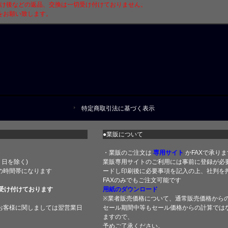
付け後などの返品、交換は一切受け付けておりません。
をお願い致します。
特定商取引法に基づく表示
●業販について
・業販のご注文は
専用サイト
かFAXで承りま
土・日を除く)
業販専用サイトのご利用には事前に登録が必
の時間帯になります
ードし印刷後に必要事項を記入の上、社判を押
FAXのみでもご注文可能です
受け付けております
用紙のダウンロード
※業者販売価格について、通常販売価格から
お客様に関しましては翌営業日
セール期間中等もセール価格からの計算では
ますので、
予めご了承ください。