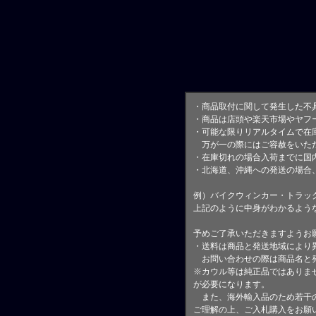
・商品取付に関して発生した不
・商品は店頭や楽天市場やヤフ
・可能な限りリアルタイムで在
万が一の際にはご容赦をいただ
・在庫切れの場合入荷までに国内
・北海道、沖縄への発送の場合
例）バイクウィンカー・トラッ
上記のように中身がわかるよう
予めご了承いただきますようお
・送料は商品と発送地域により
お問い合わせの際は商品名と
※カウル等は純正品ではありま
が必要になります。
また、海外輸入品のため若干の
ご理解の上、ご入札購入をお願