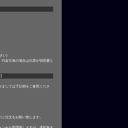
さい)
、代金引換の場合は伝票が領収書と
て】
きましては下記例をご参照くださ
のご注文をお願い致します。
ャンセル受理致しますが、遅延無き