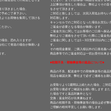
定の運送会社での発送となりま
てしまい、全てのお客様へ商品を発送する事
上記事項が発生した場合は、弊社よりその旨
送り頂きました場合、
をさせて頂きます。
で予めご了承下さい。
ご対応と致しましては、次回入荷迄お待ちい
社よりお荷物を集荷して頂ける
対応致します。
キャンセルでのご対応となった場合お支払い
ください。
ご返金が必要となる場合が御座います。
ご返金方法に関してはお客様のご口座へ振込
弊社よりご連絡をさせて頂いた際にご返金先
の場合、恐れ入りますが
ご返金に関しましては1～3日営業日以内にご
会社にて発送の場合が御座いま
す。
その他現金書留、ご購入様以外の口座名義へ
ます。
商品券等でのご返金対応は一切お受付出来ま
■初期不良・荷物事故等の返品について■
商品の不良、配送途中での荷物事故等の返品
現品を確認次第、弊社まで必ずご連絡をお願
お受取りより1週間以上経たれた場合、ご対
お受取り後必ずご確認をお願い致します ま
た場合ですと返品対象外となり
交換：返金対応が出来兼ねます。
商品の初期不良・荷物事故等の場合は必ず弊
ご理解の程何卒宜しくお願い致します。