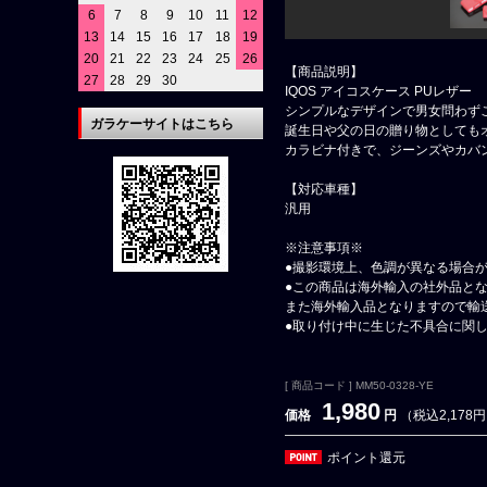
6
7
8
9
10
11
12
13
14
15
16
17
18
19
20
21
22
23
24
25
26
【商品説明】
27
28
29
30
IQOS アイコスケース PUレザー
シンプルなデザインで男女問わず
ガラケーサイトはこちら
誕生日や父の日の贈り物としても
カラビナ付きで、ジーンズやカバ
【対応車種】
汎用
※注意事項※
●撮影環境上、色調が異なる場合
●この商品は海外輸入の社外品と
また海外輸入品となりますので輸
●取り付け中に生じた不具合に関
[ 商品コード ] MM50-0328-YE
1,980
価格
円
（税込2,178
ポイント還元