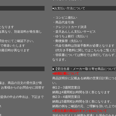
●お支払い方法について
・コンビニ後払い
・商品代金引換
となります
・クレジットカード決済
は異なり、別途送料が発生致し
・楽天あんしん支払いサービス
・ゆうちょ銀行（先払い）
問合せにてご確認下さい。
・郵便振替（先払い）
内で発送いたします
・代金引換時は別途手数料が必要となります
到着日時が異なります
(代引き手数料に関しては
こちら
をご覧くだ
・領収書については弊社では発行しておらず
なります。
】
●【受注生産・メーカー取り寄せ商品につい
●納期記載について
商品説明分に記載ある納期の営業日計算につ
報は、商品の注文の受付及び発
い。
 お客様からのお問合せに回答す
例1:2～3週間営業日
納期は4週間程お時間を頂く形となります
・提供の中止の申出は、下記まで
例2:3～4週間営業日
納期は5週間程お時間を頂く形になります。
ス
納期の例をご確認の元、ご理解を頂いた上で
●受注生産の商品のキャンセルについて
菜
当社がお伝えした納期を超過した場合のみキ