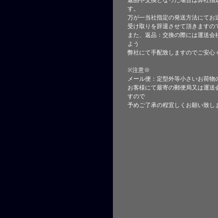
返品や交換となった場合は弊社指
す。
万が一当社指定の発送方法にてお
受け取りを辞退させて頂きますの
また、返品：交換の際には運送会
よう
弊社にて手配致しますのでご安心
※注意※
メール便：定型外等小さいお荷物
お客様にて最寄の郵便局又は運送
すので
予めご了承の程宜しくお願い致し