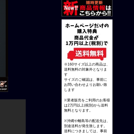
※160サイズ以上の商品は、
送料無料の対象外となりま
す
サイズのご確認は、事前に
お問い合わせよりお願い致
します
※業者販売をご利用のお客様
は2万円以上(税別)から送料
無料となります。
※沖縄や離島等の配送先は、
別途送料が発生致します。
送料につきましては、事前