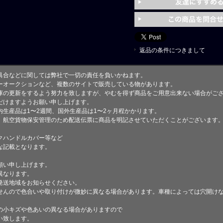
返品の条件につきまして
具合などに関しては弊社で一切の責任を負いかねます。
ーオークションなど、複数のサイトで販売している物があります。
庫の更新をするよう努力を致しますが、やむを得ず商品をご用意出来ない場合がご
けますようお願い申し上げます。
生産品は1〜2週間、国外生産品は1〜2ヶ月程かかります。
、航空貨物保安管理のため配送伝票に商品を明記させていただくことがございます
クハンドルカバー等など
な記載となります。
願い申し上げます。
異なります。
発送地域をお知らせください。
せんので色合いや取り付けが微妙に異なる場合があります。車種によっては穴開け
小キズや色あいの異なる場合がありますので
い致します。