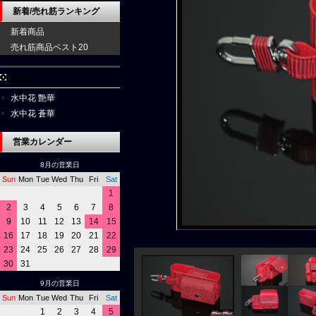
新着/売れ筋ランキング
新着商品
売れ筋商品ベスト20
水中花
水中花 艶華
水中花 蒼華
営業カレンダー
8月の営業日
Sun
Mon
Tue
Wed
Thu
Fri
Sat
1
2
3
4
5
6
7
8
9
10
11
12
13
14
15
16
17
18
19
20
21
22
23
24
25
26
27
28
29
30
31
9月の営業日
Sun
Mon
Tue
Wed
Thu
Fri
Sat
1
2
3
4
5