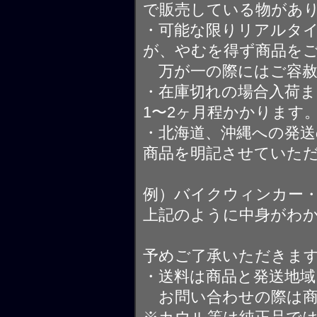
で販売している物があ
・可能な限りリアルタ
が、やむを得ず商品を
万が一の際にはご容赦
・在庫切れの場合入荷ま
1〜2ヶ月程かかります
・北海道、沖縄への発送
商品を明記させていた
例）バイクウィンカー
上記のように中身がわ
予めご了承いただきま
・送料は商品と発送地
お問い合わせの際は商