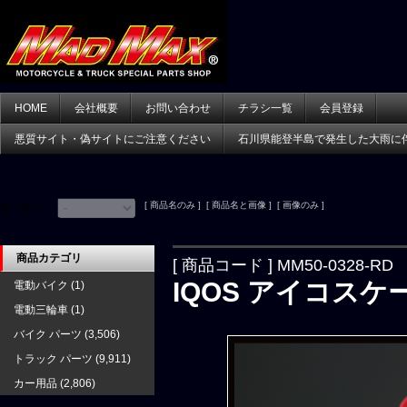
HOME
会社概要
お問い合わせ
チラシ一覧
会員登録
悪質サイト・偽サイトにご注意ください
石川県能登半島で発生した大雨に
[ 商品名のみ ] [ 商品名と画像 ] [ 画像のみ ]
並べ替え：
商品カテゴリ
[ 商品コード ] MM50-0328-RD
IQOS アイコスケ
電動バイク
(1)
電動三輪車
(1)
バイク パーツ
(3,506)
トラック パーツ
(9,911)
カー用品
(2,806)