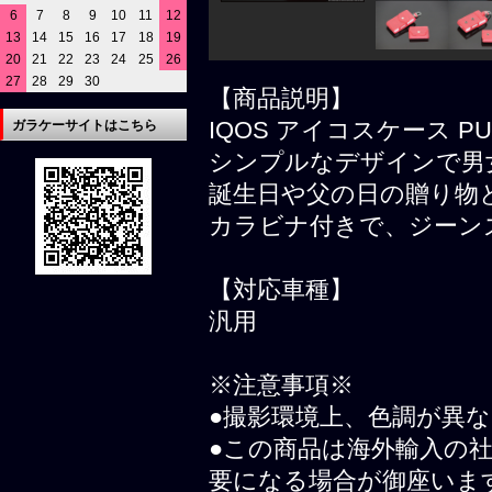
6
7
8
9
10
11
12
13
14
15
16
17
18
19
20
21
22
23
24
25
26
27
28
29
30
【商品説明】
IQOS アイコスケース P
ガラケーサイトはこちら
シンプルなデザインで男
誕生日や父の日の贈り物
カラビナ付きで、ジーン
【対応車種】
汎用
※注意事項※
●撮影環境上、色調が異
●この商品は海外輸入の
要になる場合が御座いま