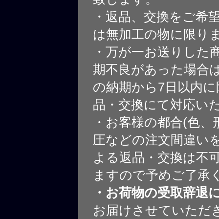
・返品、交換をご希
は無加工の物に限り
・万が一お送りした
期不良があった場合
の納期から7日以内に
品・交換にて対応い
・お客様の都合(色、
圧などの注文間違いを
よる返品・交換は不
ますので予めご了承
・お荷物の受取辞退
お届けさせていただ