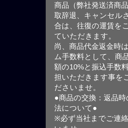
商品（弊社発送済商
取辞退、キャンセル
合は、往復の運賃を
ていただきます。
尚、商品代金返金時
ム手数料として、商
額の10%と振込手数
担いただきます事を
ださいませ。
●商品の交換：返品時
法について●
※必ず当社までご連