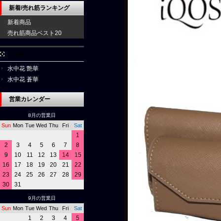
新着/売れ筋ランキング
新着商品
売れ筋商品ベスト20
水中花
水中花 艶華
水中花 蒼華
営業カレンダー
8月の営業日
Sun
Mon
Tue
Wed
Thu
Fri
Sat
1
2
3
4
5
6
7
8
9
10
11
12
13
14
15
16
17
18
19
20
21
22
23
24
25
26
27
28
29
30
31
9月の営業日
Sun
Mon
Tue
Wed
Thu
Fri
Sat
1
2
3
4
5