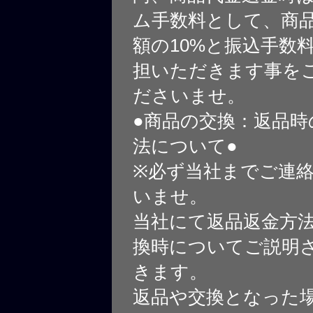
ム手数料として、商
額の10%と振込手数
担いただきます事を
ださいませ。
●商品の交換：返品時
法について●
※必ず当社までご連
いませ。
当社にて返品返金方
換時についてご説明
きます。
返品や交換となった