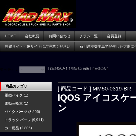
HOME
会社概要
お問い合わせ
チラシ一覧
会員登録
悪質サイト・偽サイトにご注意ください
石川県能登半島で発生した大雨に
[ 商品名のみ ] [ 商品名と画像 ] [ 画像のみ ]
並べ替え：
商品カテゴリ
[ 商品コード ] MM50-0319-BR
IQOS アイコスケ
電動バイク
(1)
電動三輪車
(1)
ン
バイク パーツ
(3,506)
トラック パーツ
(9,911)
カー用品
(2,806)