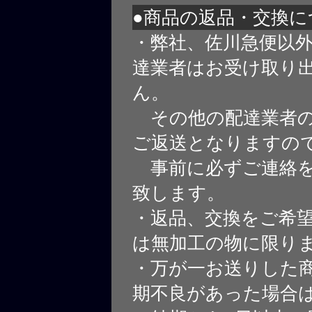
●商品の返品・交換に
・弊社、佐川急便以
達業者はお受け取り
ん。
その他の配達業者の
ご返送となりますの
事前に必ずご連絡を
致します。
・返品、交換をご希
は無加工の物に限り
・万が一お送りした
期不良があった場合