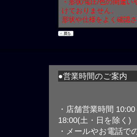
・形状/電圧/色の間違
けておりません。
形状や仕様をよく確認
●営業時間のご案内
・店舗営業時間 10:0
18:00(土・日を除く)
・メールやお電話で