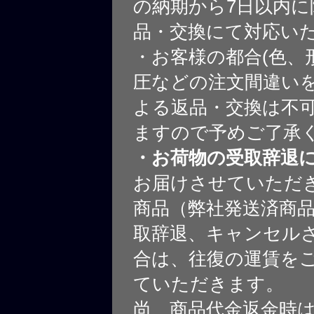
の納期から7日以内に
品・交換にて対応い
・お客様の都合(色、
圧などの注文間違いを
よる返品・交換は不
ますので予めご了承
・お荷物の受取辞退
お届けさせていただ
商品（弊社発送済商
取辞退、キャンセル
合は、往復の運賃を
ていただきます。
尚、商品代金返金時