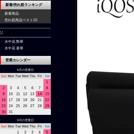
新着/売れ筋ランキング
新着商品
売れ筋商品ベスト20
水中花
水中花 艶華
水中花 蒼華
営業カレンダー
8月の営業日
Sun
Mon
Tue
Wed
Thu
Fri
Sat
1
2
3
4
5
6
7
8
9
10
11
12
13
14
15
16
17
18
19
20
21
22
23
24
25
26
27
28
29
30
31
9月の営業日
Sun
Mon
Tue
Wed
Thu
Fri
Sat
1
2
3
4
5