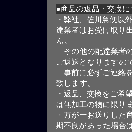
●商品の返品・交換に
・弊社、佐川急便以
達業者はお受け取り
ん。
その他の配達業者の
ご返送となりますの
事前に必ずご連絡を
致します。
・返品、交換をご希
は無加工の物に限り
・万が一お送りした
期不良があった場合