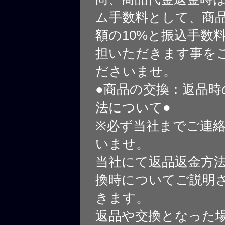
ム手数料として、商
額の10%と振込手数
担いただきます事を
ださいませ。
●商品の交換：返品時
法について●
※必ず当社までご連
いませ。
当社にて返品返金方
換時についてご説明
きます。
返品や交換となった