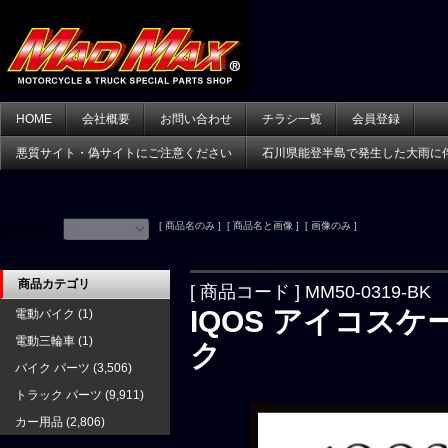
HOME
会社概要
お問い合わせ
チラシ一覧
会員登録
悪質サイト・偽サイトにご注意ください
石川県能登半島で発生した大雨に
[ 商品名のみ ] [ 商品名と画像 ] [ 画像のみ ]
並べ替え：
商品カテゴリ
[ 商品コード ] MM50-0319-BK
IQOS アイコスケ
電動バイク
(1)
電動三輪車
(1)
ク
バイク パーツ
(3,506)
トラック パーツ
(9,911)
カー用品
(2,806)