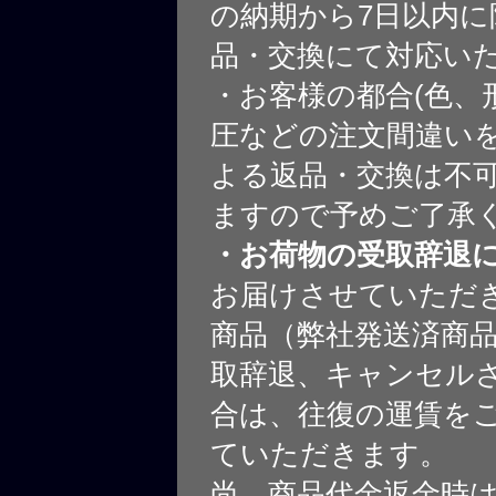
の納期から7日以内に
品・交換にて対応い
・お客様の都合(色、
圧などの注文間違いを
よる返品・交換は不
ますので予めご了承
・お荷物の受取辞退
お届けさせていただ
商品（弊社発送済商
取辞退、キャンセル
合は、往復の運賃を
ていただきます。
尚、商品代金返金時