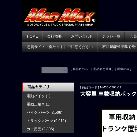
HOME
会社概要
お問い合わせ
チラシ一覧
会員
悪質サイト・偽サイトにご注意ください
石川県能登半島で発
[ 商品名のみ ] [ 商品名と画像 ] [ 画像のみ ]
並べ替え：
商品カテゴリ
[ 商品コード ] MM50-0291-01
大容量 車載収納ボック
電動バイク
(1)
電動三輪車
(1)
バイク パーツ
(3,506)
トラック パーツ
(9,911)
カー用品
(2,806)