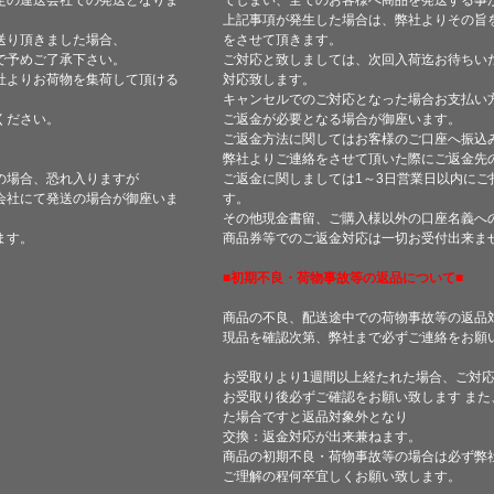
定の運送会社での発送となりま
てしまい、全てのお客様へ商品を発送する事
上記事項が発生した場合は、弊社よりその旨
送り頂きました場合、
をさせて頂きます。
で予めご了承下さい。
ご対応と致しましては、次回入荷迄お待ちい
社よりお荷物を集荷して頂ける
対応致します。
キャンセルでのご対応となった場合お支払い
ください。
ご返金が必要となる場合が御座います。
ご返金方法に関してはお客様のご口座へ振込
弊社よりご連絡をさせて頂いた際にご返金先
の場合、恐れ入りますが
ご返金に関しましては1～3日営業日以内にご
会社にて発送の場合が御座いま
す。
その他現金書留、ご購入様以外の口座名義へ
ます。
商品券等でのご返金対応は一切お受付出来ま
■初期不良・荷物事故等の返品について■
商品の不良、配送途中での荷物事故等の返品
現品を確認次第、弊社まで必ずご連絡をお願
お受取りより1週間以上経たれた場合、ご対
お受取り後必ずご確認をお願い致します ま
た場合ですと返品対象外となり
交換：返金対応が出来兼ねます。
商品の初期不良・荷物事故等の場合は必ず弊
ご理解の程何卒宜しくお願い致します。