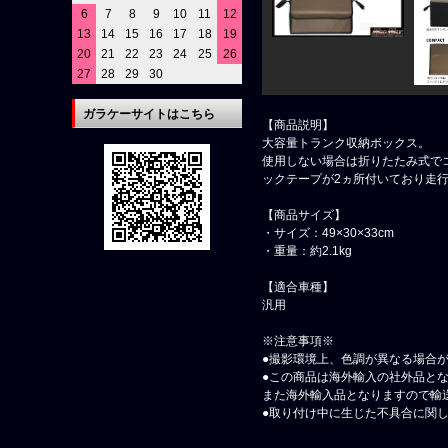
6
7
8
9
10
11
12
13
14
15
16
17
18
19
20
21
22
23
24
25
26
27
28
29
30
ガラケーサイトはこちら
【商品説明】
大容量トランク収納ボックス。
使用しない場合は折りたたみ式で
ックテープが2ヵ所付いており走
【商品サイズ】
・サイズ：49×30×33cm
・重量：約2.1kg
【適合車種】
汎用
※注意事項※
●撮影環境上、色調が異なる場合
●この商品は海外輸入の社外品と
また海外輸入品となりますので輸
●取り付け中に生じた不具合に関