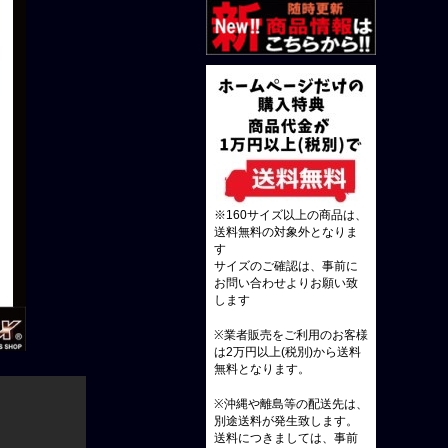
※160サイズ以上の商品は、
送料無料の対象外となりま
す
サイズのご確認は、事前に
お問い合わせよりお願い致
します
※業者販売をご利用のお客様
は2万円以上(税別)から送料
無料となります。
※沖縄や離島等の配送先は、
別途送料が発生致します。
送料につきましては、事前