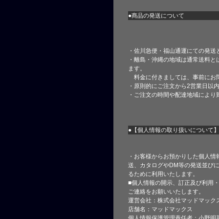
●商品の発送について
・佐川急便・福山通運にての発送
・離島・沖縄の地域は通常送料と
ます。
料金に付きましては、事前にお
・原則的にご注文から2営業日以
・ご注文の時間や配達地域により
●【個人情報の取り扱いについて
・お客様からお預かりした個人情
送、カタログやDM等の発送並びに
るために利用いたします。
■個人情報の開示、訂正及び利用
ご連絡をお願いいたします。
運営会社：株式会社マッドマック
店舗名：マッドマックス
個人情報保護管理責任者：小野明