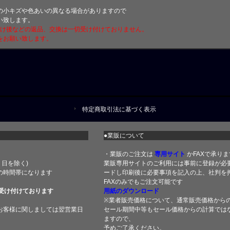
小キズや色あいの異なる場合がありますので
い致します。
付け後などの返品、交換は一切受け付けておりません。
をお願い致します。
特定商取引法に基づく表示
●業販について
・業販のご注文は
専用サイト
かFAXで承りま
土・日を除く)
業販専用サイトのご利用には事前に登録が必
の時間帯になります
ードし印刷後に必要事項を記入の上、社判を押
FAXのみでもご注文可能です
受け付けております
用紙のダウンロード
※業者販売価格について、通常販売価格から
お客様に関しましては翌営業日
セール期間中等もセール価格からの計算では
ますので、
予めご了承ください。