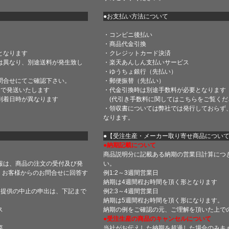
●お支払い方法について
・コンビニ後払い
・商品代金引換
となります
・クレジットカード決済
は異なり、別途送料が発生致し
・楽天あんしん支払いサービス
・ゆうちょ銀行（先払い）
問合せにてご確認下さい。
・郵便振替（先払い）
内で発送いたします
・代金引換時は別途手数料が必要となります
到着日時が異なります
(代引き手数料に関しては
こちら
をご覧くだ
・領収書については弊社では発行しておらず
なります。
】
●【受注生産・メーカー取り寄せ商品につい
●納期記載について
商品説明分に記載ある納期の営業日計算につ
報は、商品の注文の受付及び発
い。
 お客様からのお問合せに回答す
例1:2～3週間営業日
納期は4週間程お時間を頂く形となります
・提供の中止の申出は、下記まで
例2:3～4週間営業日
納期は5週間程お時間を頂く形になります。
ス
納期の例をご確認の元、ご理解を頂いた上で
●受注生産の商品のキャンセルについて
菜
当社がお伝えした納期を超過した場合のみキ