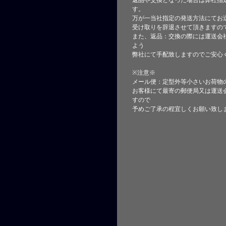
返品や交換となった場合は弊社指
す。
万が一当社指定の発送方法にてお
受け取りを辞退させて頂きますの
また、返品：交換の際には運送会
よう
弊社にて手配致しますのでご安心
※注意※
メール便：定型外等小さいお荷物
お客様にて最寄の郵便局又は運送
すので
予めご了承の程宜しくお願い致し