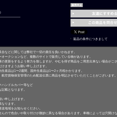
円）
返品の条件につきまして
具合などに関しては弊社で一切の責任を負いかねます。
ーオークションなど、複数のサイトで販売している物があります。
庫の更新をするよう努力を致しますが、やむを得ず商品をご用意出来ない場合がご
けますようお願い申し上げます。
生産品は1〜2週間、国外生産品は1〜2ヶ月程かかります。
、航空貨物保安管理のため配送伝票に商品を明記させていただくことがございます
クハンドルカバー等など
な記載となります。
願い申し上げます。
異なります。
発送地域をお知らせください。
せんので色合いや取り付けが微妙に異なる場合があります。車種によっては穴開け