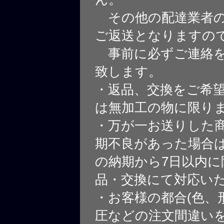
その他の配達業者の
ご返送となりますの
事前に必ずご連絡を
致します。
・返品、交換をご希
は無加工の物に限り
・万が一お送りした
期不良があった場合
の納期から7日以内に
品・交換にて対応い
・お客様の都合(色、
圧などの注文間違いを