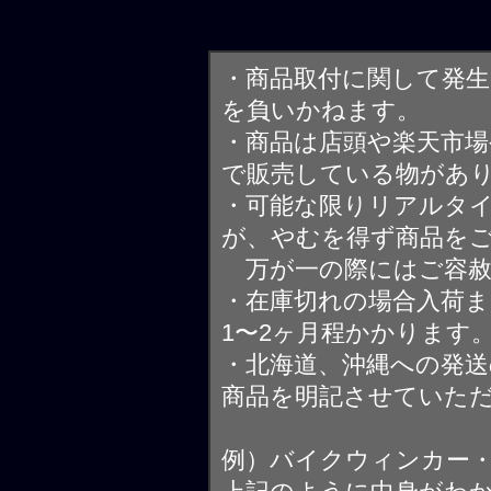
・商品取付に関して発
を負いかねます。
・商品は店頭や楽天市
で販売している物があ
・可能な限りリアルタ
が、やむを得ず商品を
万が一の際にはご容赦
・在庫切れの場合入荷ま
1〜2ヶ月程かかります
・北海道、沖縄への発送
商品を明記させていた
例）バイクウィンカー