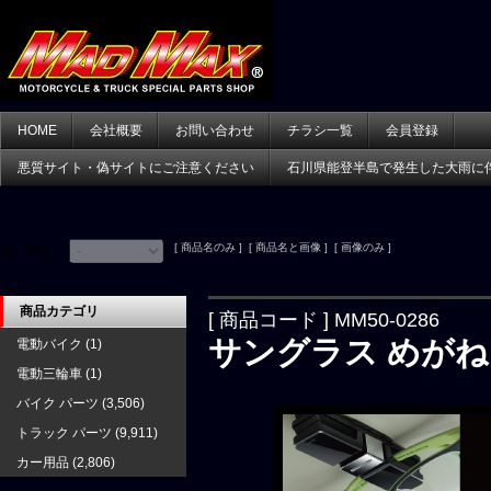
HOME
会社概要
お問い合わせ
チラシ一覧
会員登録
悪質サイト・偽サイトにご注意ください
石川県能登半島で発生した大雨に
[ 商品名のみ ] [ 商品名と画像 ] [ 画像のみ ]
並べ替え：
商品カテゴリ
[ 商品コード ] MM50-0286
サングラス めが
電動バイク
(1)
電動三輪車
(1)
バイク パーツ
(3,506)
トラック パーツ
(9,911)
カー用品
(2,806)