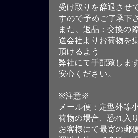
受け取りを辞退させ
すので予めご了承下
また、返品：交換の
送会社よりお荷物を
頂けるよう
弊社にて手配致しま
安心ください。
※注意※
メール便：定型外等
荷物の場合、恐れ入
お客様にて最寄の郵