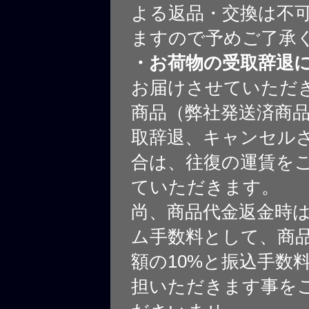
よる返品・交換は不
ますので予めご了承
・お荷物の受取辞退
お届けさせていただ
商品（弊社発送済商
取辞退、キャンセル
合は、往復の運賃を
ていただきます。
尚、商品代金返金時
ム手数料として、商
額の10%と振込手数
担いただきます事を