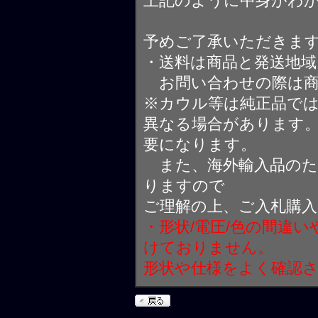
上記のように中身がわ
予めご了承いただきま
・送料は商品と発送地
お問い合わせの際は商
※カウル等は純正品で
異なる場合があります
要になります。
また、海外輸入品のた
りますので
ご理解の上、ご入札購
・形状/電圧/色の間違
けておりません。
形状や仕様をよく確認