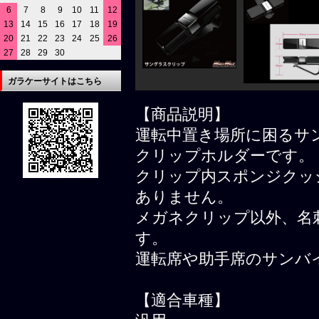
6
7
8
9
10
11
12
13
14
15
16
17
18
19
20
21
22
23
24
25
26
27
28
29
30
ガラケーサイトはこちら
【商品説明】
運転中置き場所に困るサ
クリップホルダーです。
クリップ内スポンジクッ
ありません。
メガネクリップ以外、名
す。
運転席や助手席のサンバ
【適合車種】