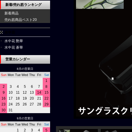
新着/売れ筋ランキング
新着商品
売れ筋商品ベスト20
水中花
水中花 艶華
水中花 蒼華
営業カレンダー
8月の営業日
Sun
Mon
Tue
Wed
Thu
Fri
Sat
1
2
3
4
5
6
7
8
9
10
11
12
13
14
15
16
17
18
19
20
21
22
23
24
25
26
27
28
29
30
31
9月の営業日
Sun
Mon
Tue
Wed
Thu
Fri
Sat
1
2
3
4
5