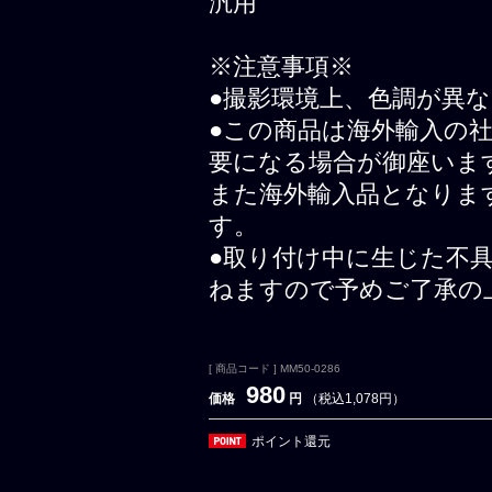
汎用
※注意事項※
●撮影環境上、色調が異
●この商品は海外輸入の
要になる場合が御座いま
また海外輸入品となりま
す。
●取り付け中に生じた不
ねますので予めご了承の
[ 商品コード ] MM50-0286
980
価格
円
（税込1,078円）
ポイント還元