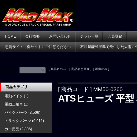
HOME
会社概要
お問い合わせ
チラシ一覧
会員登録
悪質サイト・偽サイトにご注意ください
石川県能登半島で発生した大雨に
[ 商品名のみ ] [ 商品名と画像 ] [ 画像のみ ]
並べ替え：
商品カテゴリ
[ 商品コード ] MM50-0260
ATSヒューズ 平型ミ
電動バイク
(1)
電動三輪車
(1)
バイク パーツ
(3,506)
トラック パーツ
(9,911)
カー用品
(2,806)