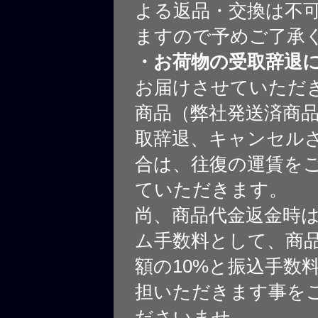
よる返品・交換は不
ますので予めご了承
・お荷物の受取辞退
お届けさせていただ
商品（弊社発送済商
取辞退、キャンセル
合は、往復の運賃を
ていただきます。
尚、商品代金返金時
ム手数料として、商
額の10%と振込手数
担いただきます事を
ださいませ。