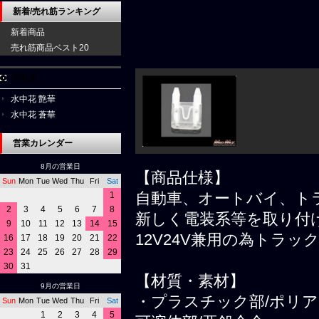
新着/売れ筋ランキング
新着商品
売れ筋商品ベスト20
水中花
水中花 艶華
水中花 蒼華
営業カレンダー
8月の営業日
【商品仕様】
Sun
Mon
Tue
Wed
Thu
Fri
Sat
自動車、オートバイ、ト
1
2
3
4
5
6
7
8
新しく電装系等を取り付
9
10
11
12
13
14
15
12V24V兼用の為トラ
16
17
18
19
20
21
22
23
24
25
26
27
28
29
30
31
【材質・素材】
9月の営業日
・プラスチック部/ポリ
Sun
Mon
Tue
Wed
Thu
Fri
Sat
1
2
3
4
5