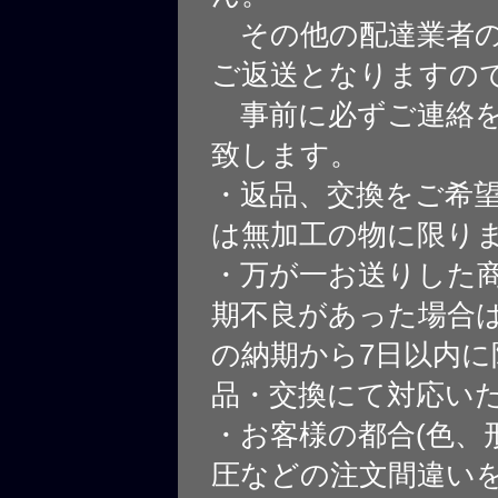
その他の配達業者の
ご返送となりますの
事前に必ずご連絡を
致します。
・返品、交換をご希
は無加工の物に限り
・万が一お送りした
期不良があった場合
の納期から7日以内に
品・交換にて対応い
・お客様の都合(色、
圧などの注文間違いを