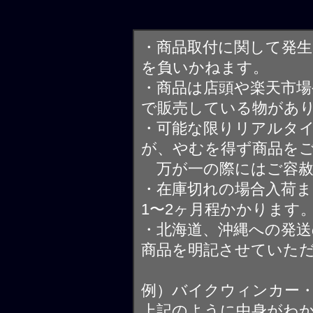
・商品取付に関して発
を負いかねます。
・商品は店頭や楽天市
で販売している物があ
・可能な限りリアルタ
が、やむを得ず商品を
万が一の際にはご容赦
・在庫切れの場合入荷ま
1〜2ヶ月程かかります
・北海道、沖縄への発送
商品を明記させていた
例）バイクウィンカー
上記のように中身がわ