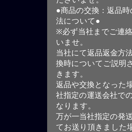
●商品の交換：返品時
法について●
※必ず当社までご連
いませ。
当社にて返品返金方
換時についてご説明
きます。
返品や交換となった
社指定の運送会社で
なります。
万が一当社指定の発
てお送り頂きました