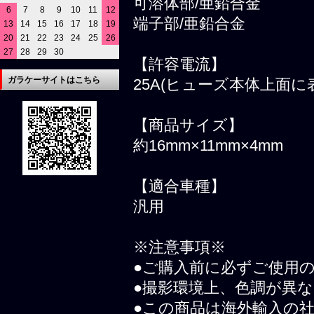
可溶体部/亜鉛合金
6
7
8
9
10
11
12
端子部/亜鉛合金
13
14
15
16
17
18
19
20
21
22
23
24
25
26
27
28
29
30
【許容電流】
ガラケーサイトはこちら
25A(ヒューズ本体上面に
【商品サイズ】
約16mm×11mm×4mm
【適合車種】
汎用
※注意事項※
●ご購入前に必ずご使用
●撮影環境上、色調が異
●この商品は海外輸入の