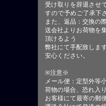
受け取りを辞退させ
すので予めご了承下
また、返品：交換の
送会社よりお荷物を
頂けるよう
弊社にて手配致しま
安心ください。
※注意※
メール便：定型外等
荷物の場合、恐れ入
お客様にて最寄の郵