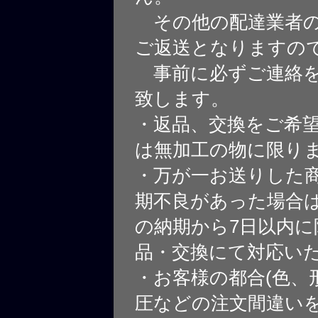
その他の配達業者の
ご返送となりますの
事前に必ずご連絡を
致します。
・返品、交換をご希
は無加工の物に限り
・万が一お送りした
期不良があった場合
の納期から7日以内に
品・交換にて対応い
・お客様の都合(色、
圧などの注文間違いを