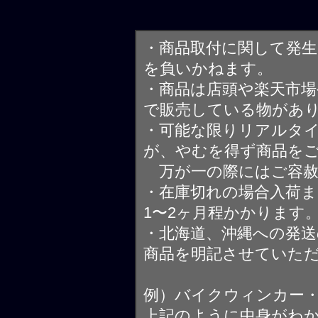
・商品取付に関して発
を負いかねます。
・商品は店頭や楽天市
で販売している物があ
・可能な限りリアルタ
が、やむを得ず商品を
万が一の際にはご容赦
・在庫切れの場合入荷ま
1〜2ヶ月程かかります
・北海道、沖縄への発送
商品を明記させていた
例）バイクウィンカー
上記のように中身がわ