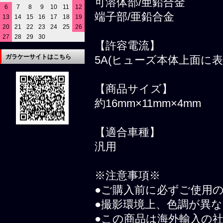
可溶体部/亜鉛合金
6
7
8
9
10
11
12
端子部/亜鉛合金
13
14
15
16
17
18
19
20
21
22
23
24
25
26
27
28
29
30
【許容電流】
ガラケーサイトはこちら
5A(ヒューズ本体上面に表
【商品サイズ】
約16mm×11mm×4mm
【適合車種】
汎用
※注意事項※
●ご購入前に必ずご使用
●撮影環境上、色調が異
●この商品は海外輸入の