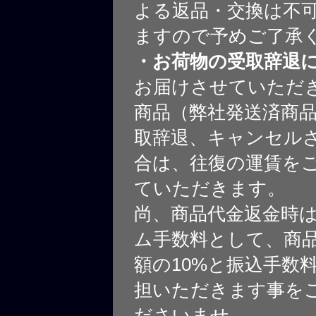
よる返品・交換は不
ますので予めご了承
・お荷物の受取辞退
お届けさせていただ
商品（弊社発送済商
取辞退、キャンセル
合は、往復の運賃を
ていただきます。
尚、商品代金返金時
ム手数料として、商
額の10%と振込手数
担いただきます事を
ださいませ。