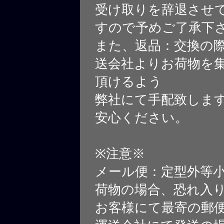
受け取りを辞退させ
すので予めご了承下
また、返品：交換の
送会社よりお荷物を
頂けるよう
弊社にて手配致しま
安心ください。
※注意※
メール便：定型外等
荷物の場合、恐れ入
お客様にて最寄の郵