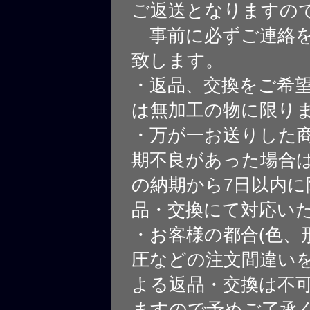
ご返送となりますの
事前に必ずご連絡を
致します。
・返品、交換をご希
は無加工の物に限り
・万が一お送りした
期不良があった場合
の納期から7日以内に
品・交換にて対応い
・お客様の都合(色、
圧などの注文間違いを
よる返品・交換は不
ますので予めご了承