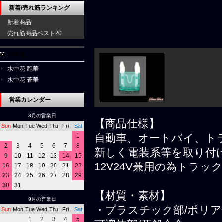
新着/売れ筋ランキング
新着商品
売れ筋商品ベスト20
水中花
水中花 艶華
水中花 蒼華
営業カレンダー
8月の営業日
【商品仕様】
Sun
Mon
Tue
Wed
Thu
Fri
Sat
自動車、オートバイ、ト
1
2
3
4
5
6
7
8
新しく電装系等を取り付
9
10
11
12
13
14
15
12V24V兼用の為トラ
16
17
18
19
20
21
22
23
24
25
26
27
28
29
30
31
【材質・素材】
9月の営業日
・プラスチック部/ポリ
Sun
Mon
Tue
Wed
Thu
Fri
Sat
1
2
3
4
5