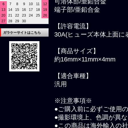
可溶体部/亜鉛合金
6
7
8
9
10
11
12
端子部/亜鉛合金
13
14
15
16
17
18
19
20
21
22
23
24
25
26
27
28
29
30
【許容電流】
ガラケーサイトはこちら
30A(ヒューズ本体上面に
【商品サイズ】
約16mm×11mm×4mm
【適合車種】
汎用
※注意事項※
●ご購入前に必ずご使用
●撮影環境上、色調が異
●この商品は海外輸入の