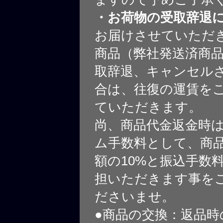
・お荷物の受取辞退
お届けさせていただ
商品（弊社発送済商
取辞退、キャンセル
合は、往復の運賃を
ていただきます。
尚、商品代金返金時
ム手数料として、商
額の10%と振込手数
担いただきます事を
ださいませ。
●商品の交換：返品時