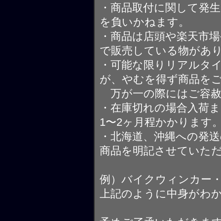
・商品取付に関して発
を負いかねます。
・商品は店頭や楽天市
で販売している物があ
・可能な限りリアルタ
が、やむを得ず商品を
万が一の際にはご容赦
・在庫切れの場合入荷ま
1〜2ヶ月程かかります
・北海道、沖縄への発送
商品を明記させていた
例）バイクウィンカー
上記のように中身がわ