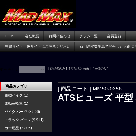
HOME
会社概要
お問い合わせ
チラシ一覧
会員登録
悪質サイト・偽サイトにご注意ください
石川県能登半島で発生した大雨に
[ 商品名のみ ] [ 商品名と画像 ] [ 画像のみ ]
並べ替え：
商品カテゴリ
[ 商品コード ] MM50-0256
ATSヒューズ 平型ミ
電動バイク
(1)
電動三輪車
(1)
バイク パーツ
(3,506)
トラック パーツ
(9,911)
カー用品
(2,806)