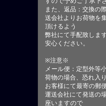
すので予めご了承下
また、返品：交換の
送会社よりお荷物を
頂けるよう
弊社にて手配致しま
安心ください。
※注意※
メール便：定型外等
荷物の場合、恐れ入
お客様にて最寄の郵
運送会社にて発送の
座いますので