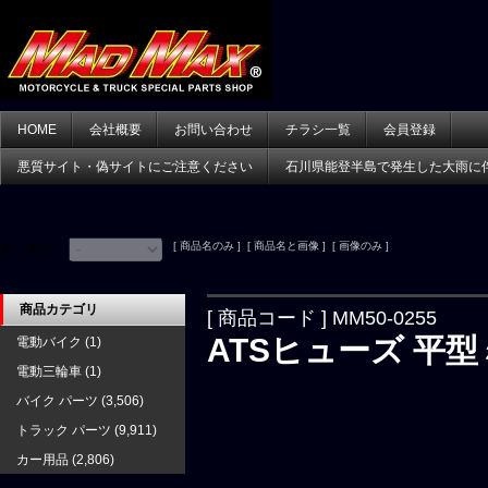
HOME
会社概要
お問い合わせ
チラシ一覧
会員登録
悪質サイト・偽サイトにご注意ください
石川県能登半島で発生した大雨に
[ 商品名のみ ] [ 商品名と画像 ] [ 画像のみ ]
並べ替え：
商品カテゴリ
[ 商品コード ] MM50-0255
ATSヒューズ 平型ミ
電動バイク
(1)
電動三輪車
(1)
バイク パーツ
(3,506)
トラック パーツ
(9,911)
カー用品
(2,806)