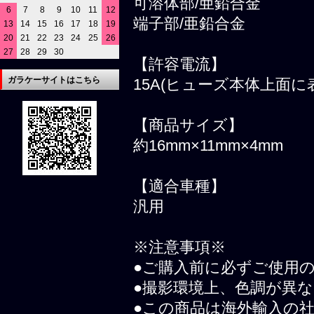
可溶体部/亜鉛合金
6
7
8
9
10
11
12
端子部/亜鉛合金
13
14
15
16
17
18
19
20
21
22
23
24
25
26
27
28
29
30
【許容電流】
ガラケーサイトはこちら
15A(ヒューズ本体上面に
【商品サイズ】
約16mm×11mm×4mm
【適合車種】
汎用
※注意事項※
●ご購入前に必ずご使用
●撮影環境上、色調が異
●この商品は海外輸入の