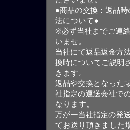
●商品の交換：返品時
法について●
※必ず当社までご連
いませ。
当社にて返品返金方
換時についてご説明
きます。
返品や交換となった
社指定の運送会社で
なります。
万が一当社指定の発
てお送り頂きました