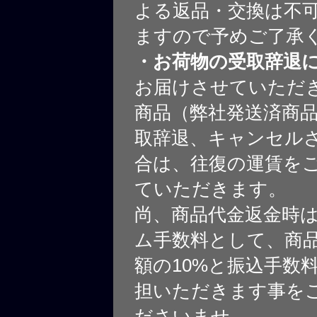
よる返品・交換は不
ますので予めご了承
・お荷物の受取辞退
お届けさせていただ
商品（弊社発送済商
取辞退、キャンセル
合は、往復の運賃を
ていただきます。
尚、商品代金返金時
ム手数料として、商
額の10%と振込手数
担いただきます事を
ださいませ。