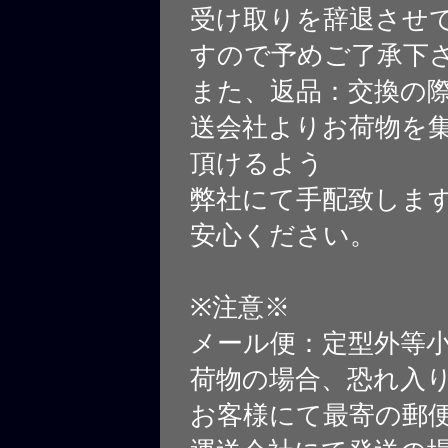
受け取りを辞退させ
すので予めご了承下
また、返品：交換の
送会社よりお荷物を
頂けるよう
弊社にて手配致しま
安心ください。
※注意※
メール便：定型外等
荷物の場合、恐れ入
お客様にて最寄の郵