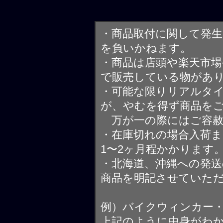
・商品取付に関して発
を負いかねます。
・商品は店頭や楽天市
で販売している物があ
・可能な限りリアルタ
が、やむを得ず商品を
万が一の際にはご容赦
・在庫切れの場合入荷ま
1〜2ヶ月程かかります
・北海道、沖縄への発送
商品を明記させていた
例）バイクウィンカー
上記のように中身がわ