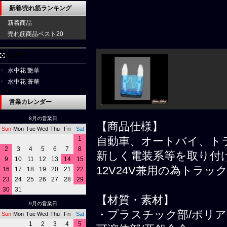
新着/売れ筋ランキング
新着商品
売れ筋商品ベスト20
水中花
水中花 艶華
水中花 蒼華
営業カレンダー
8月の営業日
【商品仕様】
Sun
Mon
Tue
Wed
Thu
Fri
Sat
自動車、オートバイ、ト
1
2
3
4
5
6
7
8
新しく電装系等を取り付
9
10
11
12
13
14
15
12V24V兼用の為トラ
16
17
18
19
20
21
22
23
24
25
26
27
28
29
30
31
【材質・素材】
9月の営業日
・プラスチック部/ポリ
Sun
Mon
Tue
Wed
Thu
Fri
Sat
1
2
3
4
5