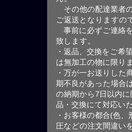
その他の配達業者の
ご返送となりますの
事前に必ずご連絡を
致します。
・返品、交換をご希
は無加工の物に限り
・万が一お送りした
期不良があった場合
の納期から7日以内に
品・交換にて対応い
・お客様の都合(色、
圧などの注文間違いを