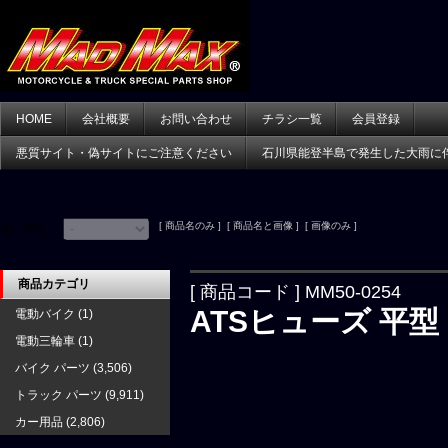
HOME
会社概要
お問い合わせ
チラシ一覧
会員登録
悪質サイト・偽サイトにご注意ください
石川県能登半島で発生した大雨に
[ 商品名のみ ] [ 商品名と画像 ] [ 画像のみ ]
並べ替え：
商品カテゴリ
[ 商品コード ] MM50-0254
ATSヒューズ 平型 
電動バイク
(1)
電動三輪車
(1)
バイク パーツ
(3,506)
トラック パーツ
(9,911)
カー用品
(2,806)