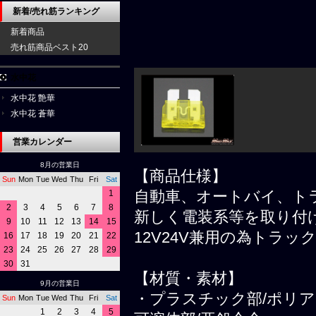
新着/売れ筋ランキング
新着商品
売れ筋商品ベスト20
水中花
水中花 艶華
水中花 蒼華
営業カレンダー
8月の営業日
【商品仕様】
Sun
Mon
Tue
Wed
Thu
Fri
Sat
自動車、オートバイ、ト
1
2
3
4
5
6
7
8
新しく電装系等を取り付
9
10
11
12
13
14
15
12V24V兼用の為トラ
16
17
18
19
20
21
22
23
24
25
26
27
28
29
30
31
【材質・素材】
9月の営業日
・プラスチック部/ポリ
Sun
Mon
Tue
Wed
Thu
Fri
Sat
1
2
3
4
5