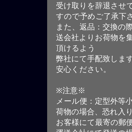
受け取りを辞退させ
すので予めご了承下
また、返品：交換の
送会社よりお荷物を
頂けるよう
弊社にて手配致しま
安心ください。
※注意※
メール便：定型外等
荷物の場合、恐れ入
お客様にて最寄の郵