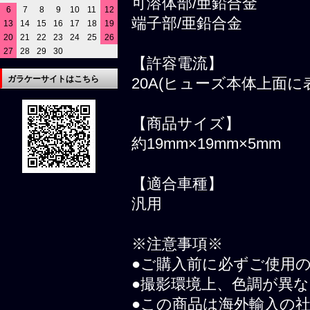
可溶体部/亜鉛合金
6
7
8
9
10
11
12
端子部/亜鉛合金
13
14
15
16
17
18
19
20
21
22
23
24
25
26
27
28
29
30
【許容電流】
ガラケーサイトはこちら
20A(ヒューズ本体上面に
【商品サイズ】
約19mm×19mm×5mm
【適合車種】
汎用
※注意事項※
●ご購入前に必ずご使用
●撮影環境上、色調が異
●この商品は海外輸入の