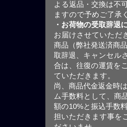
よる返品・交換は不
ますので予めご了承
・お荷物の受取辞退
お届けさせていただ
商品（弊社発送済商
取辞退、キャンセル
合は、往復の運賃を
ていただきます。
尚、商品代金返金時
ム手数料として、商
額の10%と振込手数
担いただきます事を
ださいませ。