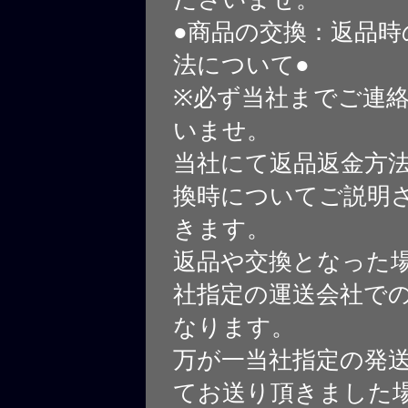
●商品の交換：返品時
法について●
※必ず当社までご連
いませ。
当社にて返品返金方
換時についてご説明
きます。
返品や交換となった
社指定の運送会社で
なります。
万が一当社指定の発
てお送り頂きました