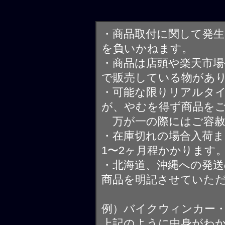
・商品取付に関して発
を負いかねます。
・商品は店頭や楽天市
で販売している物があ
・可能な限りリアルタ
が、やむを得ず商品を
万が一の際にはご容赦
・在庫切れの場合入荷ま
1〜2ヶ月程かかります
・北海道、沖縄への発送
商品を明記させていた
例）バイクウィンカー
上記のように中身がわ