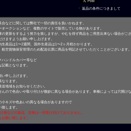
返品の条件につきまして
具合などに関しては弊社で一切の責任を負いかねます。
ーオークションなど、複数のサイトで販売している物があります。
庫の更新をするよう努力を致しますが、やむを得ず商品をご用意出来ない場合がご
けますようお願い申し上げます。
生産品は1〜2週間、国外生産品は1〜2ヶ月程かかります。
、航空貨物保安管理のため配送伝票に商品を明記させていただくことがございます
クハンドルカバー等など
な記載となります。
願い申し上げます。
異なります。
発送地域をお知らせください。
せんので色合いや取り付けが微妙に異なる場合があります。車種によっては穴開け
小キズや色あいの異なる場合がありますので
い致します。
付け後などの返品、交換は一切受け付けておりません。
をお願い致します。