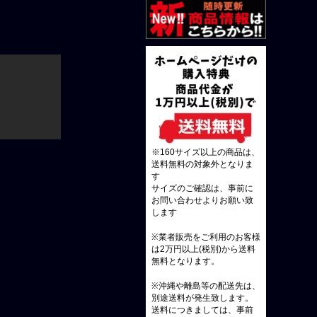
※160サイズ以上の商品は、
送料無料の対象外となりま
す
サイズのご確認は、事前に
お問い合わせよりお願い致
します
※業者販売をご利用のお客様
は2万円以上(税別)から送料
無料となります。
※沖縄や離島等の配送先は、
別途送料が発生致します。
送料につきましては、事前