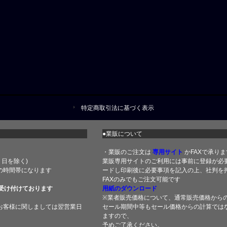
特定商取引法に基づく表示
●業販について
・業販のご注文は
専用サイト
かFAXで承りま
土・日を除く)
業販専用サイトのご利用には事前に登録が必
の時間帯になります
ードし印刷後に必要事項を記入の上、社判を押
FAXのみでもご注文可能です
受け付けております
用紙のダウンロード
※業者販売価格について、通常販売価格から
お客様に関しましては翌営業日
セール期間中等もセール価格からの計算では
ますので、
予めご了承ください。