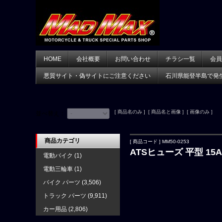
HOME
会社概要
お問い合わせ
チラシ一覧
会員
悪質サイト・偽サイトにご注意ください
石川県能登半島で発
[ 商品名のみ ] [ 商品名と画像 ] [ 画像のみ ]
並べ替え：
商品カテゴリ
[ 商品コード ] MM50-0253
ATSヒューズ 平型 15A
電動バイク
(1)
電動三輪車
(1)
バイク パーツ
(3,506)
トラック パーツ
(9,911)
カー用品
(2,806)