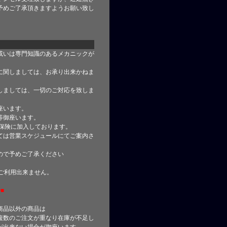
予めご了承頂きますようお願い致し
或いは専門知識のあるメカニックが
に関しましては、お承り出来かねま
しましては、一切のご対応を致しま
座います。
等御座います。
合保険に加入しております。
ては営業スケジュールにてご案内さ
ので予めご了承ください
はご利用出来ません。
■
商品以外の商品は
複数のご注文が重なり在庫が不足し