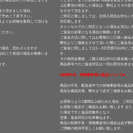
定の運送会社での発送となりま
てしまい、全てのお客様へ商品を発送する事
上記事項が発生した場合は、弊社よりその旨
送り頂きました場合、
をさせて頂きます。
で予めご了承下さい。
ご対応と致しましては、次回入荷迄お待ちい
社よりお荷物を集荷して頂ける
対応致します。
キャンセルでのご対応となった場合お支払い
ください。
ご返金が必要となる場合が御座います。
ご返金方法に関してはお客様のご口座へ振込
弊社よりご連絡をさせて頂いた際にご返金先
の場合、恐れ入りますが
ご返金に関しましては1～3日営業日以内にご
会社にて発送の場合が御座いま
す。
その他現金書留、ご購入様以外の口座名義へ
ます。
商品券等でのご返金対応は一切お受付出来ま
■初期不良・荷物事故等の返品について■
商品の不良、配送途中での荷物事故等の返品
現品を確認次第、弊社まで必ずご連絡をお願
お受取りより1週間以上経たれた場合、ご対
お受取り後必ずご確認をお願い致します ま
た場合ですと返品対象外となり
交換：返金対応が出来兼ねます。
商品の初期不良・荷物事故等の場合は必ず弊
ご理解の程何卒宜しくお願い致します。