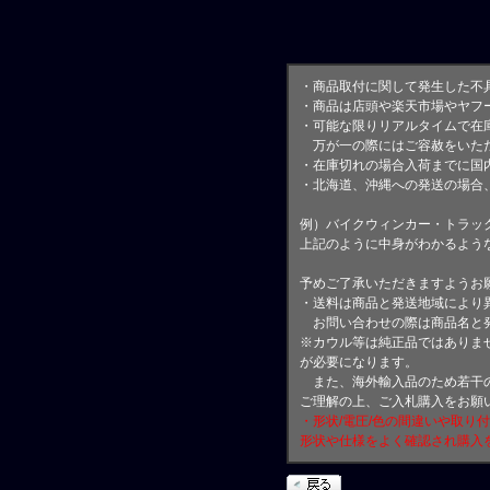
・商品取付に関して発生した不
・商品は店頭や楽天市場やヤフ
・可能な限りリアルタイムで在
万が一の際にはご容赦をいただ
・在庫切れの場合入荷までに国内
・北海道、沖縄への発送の場合
例）バイクウィンカー・トラッ
上記のように中身がわかるよう
予めご了承いただきますようお
・送料は商品と発送地域により
お問い合わせの際は商品名と
※カウル等は純正品ではありま
が必要になります。
また、海外輸入品のため若干の
ご理解の上、ご入札購入をお願
・形状/電圧/色の間違いや取り
形状や仕様をよく確認され購入