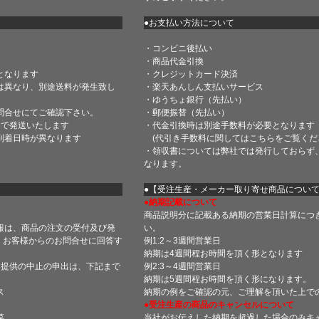
●お支払い方法について
・コンビニ後払い
・商品代金引換
となります
・クレジットカード決済
は異なり、別途送料が発生致し
・楽天あんしん支払いサービス
・ゆうちょ銀行（先払い）
問合せにてご確認下さい。
・郵便振替（先払い）
内で発送いたします
・代金引換時は別途手数料が必要となります
到着日時が異なります
(代引き手数料に関しては
こちら
をご覧くだ
・領収書については弊社では発行しておらず
なります。
】
●【受注生産・メーカー取り寄せ商品につい
●納期記載について
商品説明分に記載ある納期の営業日計算につ
報は、商品の注文の受付及び発
い。
 お客様からのお問合せに回答す
例1:2～3週間営業日
納期は4週間程お時間を頂く形となります
・提供の中止の申出は、下記まで
例2:3～4週間営業日
納期は5週間程お時間を頂く形になります。
ス
納期の例をご確認の元、ご理解を頂いた上で
●受注生産の商品のキャンセルについて
菜
当社がお伝えした納期を超過した場合のみキ