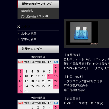
新着/売れ筋ランキング
新着商品
売れ筋商品ベスト20
水中花
水中花 艶華
水中花 蒼華
営業カレンダー
【商品仕様】
8月の営業日
自動車、オートバイ、トラック、
Sun
Mon
Tue
Wed
Thu
Fri
Sat
新しく電装系等を取り付ける際な
1
12V24V兼用の為トラックにも使
2
3
4
5
6
7
8
9
10
11
12
13
14
15
【材質・素材】
・プラスチック部/ポリアミド
16
17
18
19
20
21
22
可溶体部/亜鉛合金
23
24
25
26
27
28
29
端子部/亜鉛合金
30
31
9月の営業日
【許容電流】
Sun
Mon
Tue
Wed
Thu
Fri
Sat
15A(ヒューズ本体上面に表示)
1
2
3
4
5