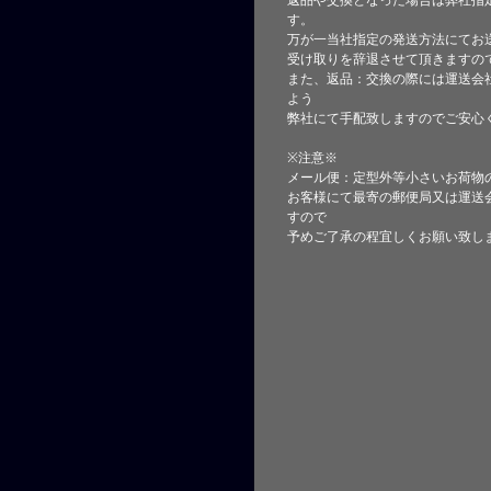
返品や交換となった場合は弊社指
す。
万が一当社指定の発送方法にてお
受け取りを辞退させて頂きますの
また、返品：交換の際には運送会
よう
弊社にて手配致しますのでご安心
※注意※
メール便：定型外等小さいお荷物
お客様にて最寄の郵便局又は運送
すので
予めご了承の程宜しくお願い致し