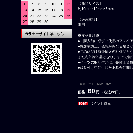
【商品サイズ】
6
7
8
9
10
11
12
約19mm×19mm×5mm
13
14
15
16
17
18
19
20
21
22
23
24
25
26
【適合車種】
27
28
29
30
汎用
ガラケーサイトはこちら
※注意事項※
●ご購入前に必ずご使用のアンペ
●撮影環境上、色調が異なる場合
●この商品は海外輸入の社外品と
また海外輸入品となりますので輸
●パーツの取り付けは、整備士資
●取り付け中に生じた不具合に関
[ 商品コード ] MM50-0253
60
価格
円
（税込66円）
ポイント還元