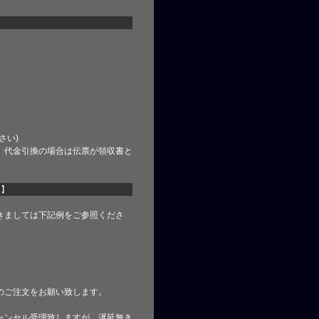
さい)
、代金引換の場合は伝票が領収書と
て】
きましては下記例をご参照くださ
のご注文をお願い致します。
ャンセル受理致しますが、遅延無き