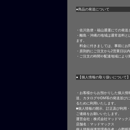
●商品の発送について
・佐川急便・福山通運にての発送
・離島・沖縄の地域は通常送料と
ます。
料金に付きましては、事前にお
・原則的にご注文から2営業日以
・ご注文の時間や配達地域により
●【個人情報の取り扱いについて
・お客様からお預かりした個人情
送、カタログやDM等の発送並びに
るために利用いたします。
■個人情報の開示、訂正及び利用
ご連絡をお願いいたします。
運営会社：株式会社マッドマック
店舗名：マッドマックス
個人情報保護管理責任者：小野明