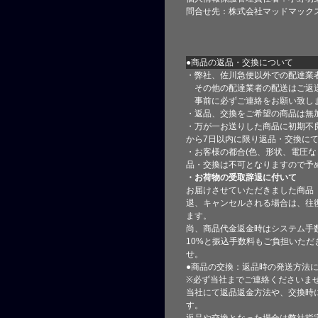
問合せ先：株式会社マッドマック
●商品の返品・交換について
・弊社、佐川急便以外での配達業
その他の配達業者の配送はご返
事前に必ずご連絡をお願い致し
・返品、交換をご希望の商品は無
・万が一お送りした商品に初期不
から7日以内に限り返品・交換に
・お客様の都合(色、形状、電圧な
品・交換は不可となりますので予
・お荷物の受取辞退に付いて
お届けさせていただきました商品
退、キャンセルされる場合は、往
ます。
尚、商品代金返金時はシステム手
10%と振込手数料もご負担いただ
せ。
●商品の交換：返品時の発送方法に
※必ず当社までご連絡くださいま
当社にて返品返金方法や、交換時
す。