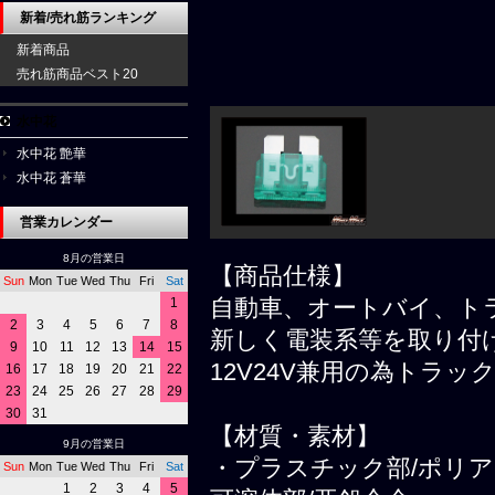
新着/売れ筋ランキング
新着商品
売れ筋商品ベスト20
水中花
水中花 艶華
水中花 蒼華
営業カレンダー
8月の営業日
【商品仕様】
Sun
Mon
Tue
Wed
Thu
Fri
Sat
自動車、オートバイ、ト
1
2
3
4
5
6
7
8
新しく電装系等を取り付
9
10
11
12
13
14
15
12V24V兼用の為トラ
16
17
18
19
20
21
22
23
24
25
26
27
28
29
30
31
【材質・素材】
9月の営業日
・プラスチック部/ポリ
Sun
Mon
Tue
Wed
Thu
Fri
Sat
1
2
3
4
5