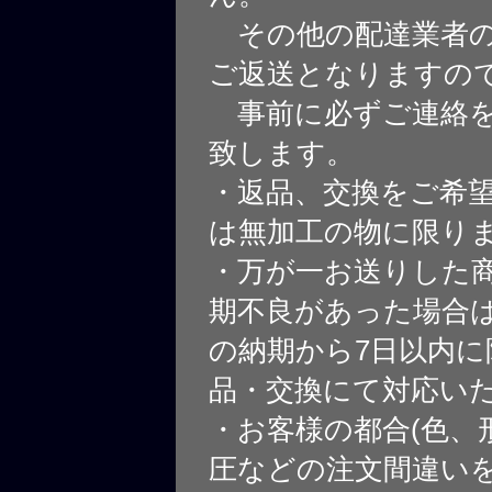
その他の配達業者の
ご返送となりますの
事前に必ずご連絡を
致します。
・返品、交換をご希
は無加工の物に限り
・万が一お送りした
期不良があった場合
の納期から7日以内に
品・交換にて対応い
・お客様の都合(色、
圧などの注文間違いを