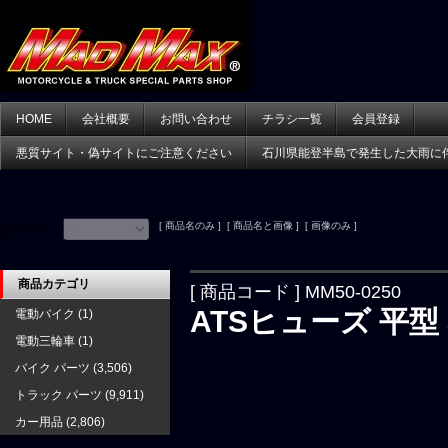
HOME
会社概要
お問い合わせ
チラシ一覧
会員登録
悪質サイト・偽サイトにご注意ください
石川県能登半島で発生した大雨に
[ 商品名のみ ] [ 商品名と画像 ] [ 画像のみ ]
並べ替え：
商品カテゴリ
[ 商品コード ] MM50-0250
ATSヒューズ 平型 
電動バイク
(1)
電動三輪車
(1)
バイク パーツ
(3,506)
トラック パーツ
(9,911)
カー用品
(2,806)