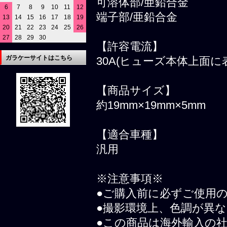
可溶体部/亜鉛合金
6
7
8
9
10
11
12
端子部/亜鉛合金
13
14
15
16
17
18
19
20
21
22
23
24
25
26
27
28
29
30
【許容電流】
ガラケーサイトはこちら
30A(ヒューズ本体上面に
【商品サイズ】
約19mm×19mm×5mm
【適合車種】
汎用
※注意事項※
●ご購入前に必ずご使用
●撮影環境上、色調が異
●この商品は海外輸入の