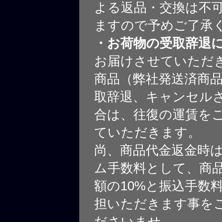
よる返品・交換は不
ますので予めご了承
・お荷物の受取辞退
お届けさせていただ
商品（弊社発送済商
取辞退、キャンセル
合は、往復の運賃を
ていただきます。
尚、商品代金返金時
ム手数料として、商
額の10%と振込手数
担いただきます事を
ださいませ。