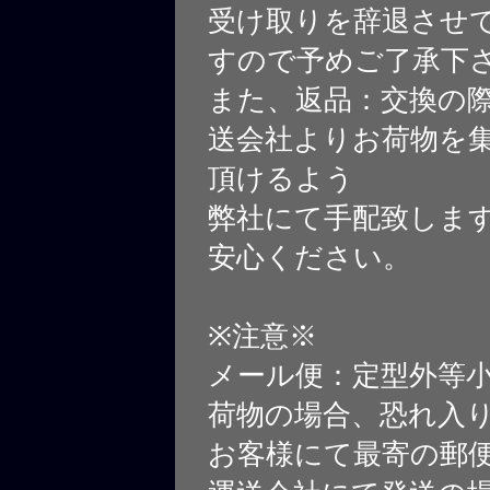
受け取りを辞退させ
すので予めご了承下
また、返品：交換の
送会社よりお荷物を
頂けるよう
弊社にて手配致しま
安心ください。
※注意※
メール便：定型外等
荷物の場合、恐れ入
お客様にて最寄の郵