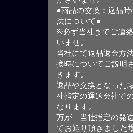
●商品の交換：返品時
法について●
※必ず当社までご連
いませ。
当社にて返品返金方
換時についてご説明
きます。
返品や交換となった
社指定の運送会社で
なります。
万が一当社指定の発
てお送り頂きました