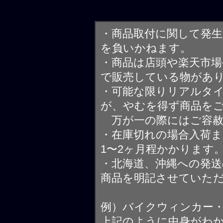
・商品取付に関して発
を負いかねます。
・商品は店頭や楽天市
で販売している物があ
・可能な限りリアルタ
が、やむを得ず商品を
万が一の際にはご容赦
・在庫切れの場合入荷ま
1〜2ヶ月程かかります
・北海道、沖縄への発送
商品を明記させていた
例）バイクウィンカー
上記のように中身がわ