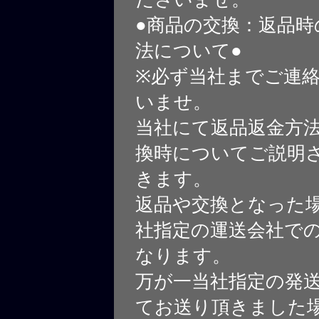
●商品の交換：返品時
法について●
※必ず当社までご連
いませ。
当社にて返品返金方
換時についてご説明
きます。
返品や交換となった
社指定の運送会社で
なります。
万が一当社指定の発
てお送り頂きました