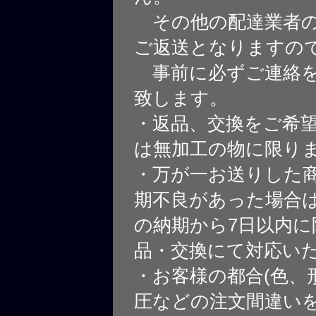
その他の配達業者の
ご返送となりますの
事前に必ずご連絡を
致します。
・返品、交換をご希
は無加工の物に限り
・万が一お送りした
期不良があった場合
の納期から7日以内に
品・交換にて対応い
・お客様の都合(色、
圧などの注文間違いを