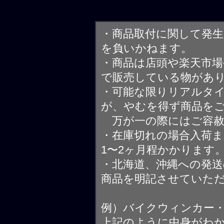
・商品取付に関して発
を負いかねます。
・商品は店頭や楽天市
で販売している物があ
・可能な限りリアルタ
が、やむを得ず商品を
万が一の際にはご容赦
・在庫切れの場合入荷ま
1〜2ヶ月程かかります
・北海道、沖縄への発送
商品を明記させていた
例）バイクウィンカー
上記のように中身がわ