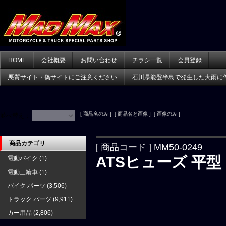
HOME
会社概要
お問い合わせ
チラシ一覧
会員登録
悪質サイト・偽サイトにご注意ください
石川県能登半島で発生した大雨に
[ 商品名のみ ] [ 商品名と画像 ] [ 画像のみ ]
並べ替え：
商品カテゴリ
[ 商品コード ] MM50-0249
ATSヒューズ 平型 
電動バイク
(1)
電動三輪車
(1)
バイク パーツ
(3,506)
トラック パーツ
(9,911)
カー用品
(2,806)