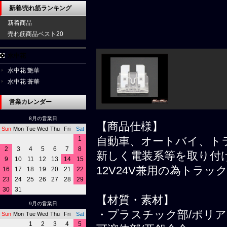
新着/売れ筋ランキング
新着商品
売れ筋商品ベスト20
水中花
水中花 艶華
水中花 蒼華
営業カレンダー
8月の営業日
【商品仕様】
Sun
Mon
Tue
Wed
Thu
Fri
Sat
自動車、オートバイ、ト
1
2
3
4
5
6
7
8
新しく電装系等を取り付
9
10
11
12
13
14
15
12V24V兼用の為トラ
16
17
18
19
20
21
22
23
24
25
26
27
28
29
30
31
【材質・素材】
9月の営業日
・プラスチック部/ポリ
Sun
Mon
Tue
Wed
Thu
Fri
Sat
1
2
3
4
5