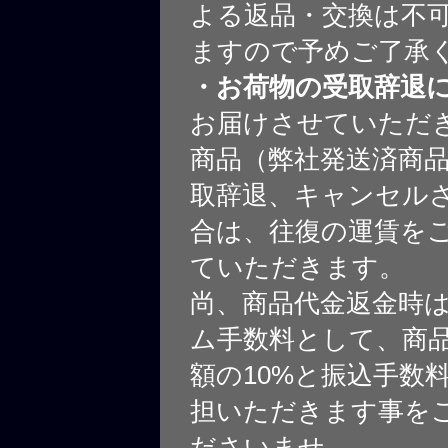
よる返品・交換は不
ますので予めご了承
・お荷物の受取辞退
お届けさせていただ
商品（弊社発送済商
取辞退、キャンセル
合は、往復の運賃を
ていただきます。
尚、商品代金返金時
ム手数料として、商
額の10%と振込手数
担いただきます事を
ださいませ。