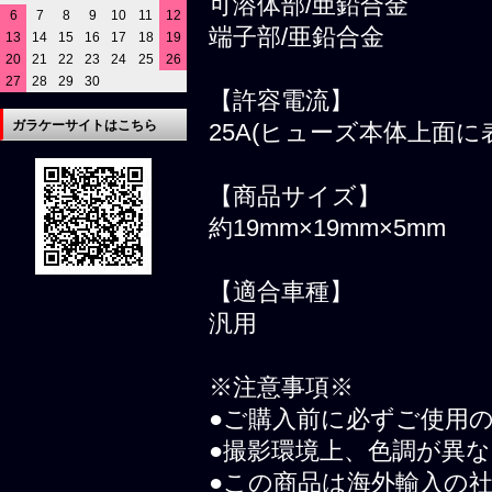
可溶体部/亜鉛合金
6
7
8
9
10
11
12
端子部/亜鉛合金
13
14
15
16
17
18
19
20
21
22
23
24
25
26
27
28
29
30
【許容電流】
ガラケーサイトはこちら
25A(ヒューズ本体上面に
【商品サイズ】
約19mm×19mm×5mm
【適合車種】
汎用
※注意事項※
●ご購入前に必ずご使用
●撮影環境上、色調が異
●この商品は海外輸入の