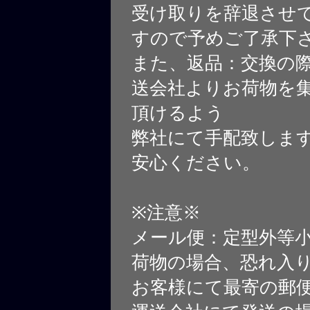
受け取りを辞退させ
すので予めご了承下
また、返品：交換の
送会社よりお荷物を
頂けるよう
弊社にて手配致しま
安心ください。
※注意※
メール便：定型外等
荷物の場合、恐れ入
お客様にて最寄の郵