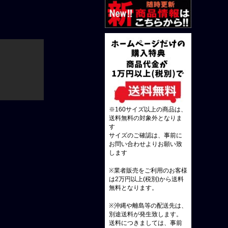
※160サイズ以上の商品は、
送料無料の対象外となりま
す
サイズのご確認は、事前に
お問い合わせよりお願い致
します
※業者販売をご利用のお客様
は2万円以上(税別)から送料
無料となります。
※沖縄や離島等の配送先は、
別途送料が発生致します。
送料につきましては、事前