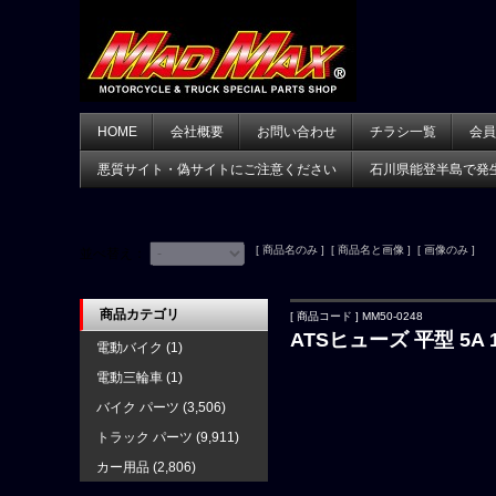
HOME
会社概要
お問い合わせ
チラシ一覧
会員
悪質サイト・偽サイトにご注意ください
石川県能登半島で発
[ 商品名のみ ] [ 商品名と画像 ] [ 画像のみ ]
並べ替え：
商品カテゴリ
[ 商品コード ] MM50-0248
ATSヒューズ 平型 5A 
電動バイク
(1)
電動三輪車
(1)
バイク パーツ
(3,506)
トラック パーツ
(9,911)
カー用品
(2,806)