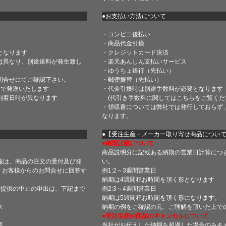
●お支払い方法について
・コンビニ後払い
・商品代金引換
となります
・クレジットカード決済
は異なり、別途送料が発生致し
・楽天あんしん支払いサービス
・ゆうちょ銀行（先払い）
問合せにてご確認下さい。
・郵便振替（先払い）
内で発送いたします
・代金引換時は別途手数料が必要となります
到着日時が異なります
(代引き手数料に関しては
こちら
をご覧くだ
・領収書については弊社では発行しておらず
なります。
】
●【受注生産・メーカー取り寄せ商品につい
●納期記載について
商品説明分に記載ある納期の営業日計算につ
報は、商品の注文の受付及び発
い。
 お客様からのお問合せに回答す
例1:2～3週間営業日
納期は4週間程お時間を頂く形となります
・提供の中止の申出は、下記まで
例2:3～4週間営業日
納期は5週間程お時間を頂く形になります。
ス
納期の例をご確認の元、ご理解を頂いた上で
●受注生産の商品のキャンセルについて
菜
当社がお伝えした納期を超過した場合のみキ