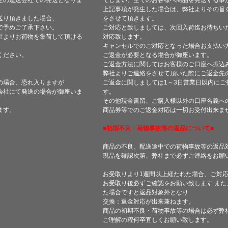
定の運送会社での発送となりま
てしまい、全てのお客様へ商品を発送する事
上記事項が発生した場合は、弊社よりその旨
送り頂きました場合、
をさせて頂きます。
で予めご了承下さい。
ご対応と致しましては、次回入荷迄お待ちい
社よりお荷物を集荷して頂ける
対応致します。
キャンセルでのご対応となった場合お支払い
ください。
ご返金が必要となる場合が御座います。
ご返金方法に関してはお客様のご口座へ振込
弊社よりご連絡をさせて頂いた際にご返金先
の場合、恐れ入りますが
ご返金に関しましては1～3日営業日以内にご
会社にて発送の場合が御座いま
す。
その他現金書留、ご購入様以外の口座名義へ
ます。
商品券等でのご返金対応は一切お受付出来ま
■初期不良・荷物事故等の返品について■
商品の不良、配送途中での荷物事故等の返品
現品を確認次第、弊社まで必ずご連絡をお願
お受取りより1週間以上経たれた場合、ご対
お受取り後必ずご確認をお願い致します ま
た場合ですと返品対象外となり
交換：返金対応が出来兼ねます。
商品の初期不良・荷物事故等の場合は必ず弊
ご理解の程何卒宜しくお願い致します。