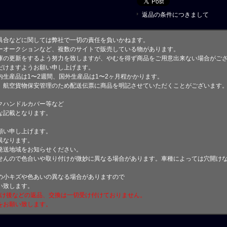
返品の条件につきまして
具合などに関しては弊社で一切の責任を負いかねます。
ーオークションなど、複数のサイトで販売している物があります。
庫の更新をするよう努力を致しますが、やむを得ず商品をご用意出来ない場合がご
けますようお願い申し上げます。
生産品は1〜2週間、国外生産品は1〜2ヶ月程かかります。
、航空貨物保安管理のため配送伝票に商品を明記させていただくことがございます
クハンドルカバー等など
な記載となります。
願い申し上げます。
異なります。
発送地域をお知らせください。
せんので色合いや取り付けが微妙に異なる場合があります。車種によっては穴開け
小キズや色あいの異なる場合がありますので
い致します。
付け後などの返品、交換は一切受け付けておりません。
をお願い致します。