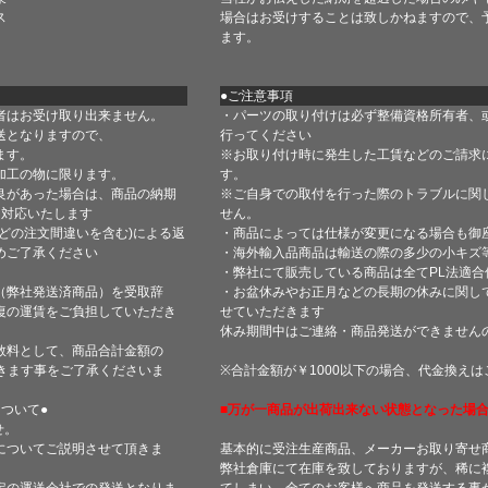
ス
場合はお受けすることは致しかねますので、
ます。
●ご注意事項
者はお受け取り出来ません。
・パーツの取り付けは必ず整備資格所有者、
送となりますので、
行ってください
ます。
※お取り付け時に発生した工賃などのご請求
加工の物に限ります。
す。
良があった場合は、商品の納期
※ご自身での取付を行った際のトラブルに関
て対応いたします
せん。
どの注文間違いを含む)による返
・商品によっては仕様が変更になる場合も御
めご了承ください
・海外輸入品商品は輸送の際の多少の小キズ
・弊社にて販売している商品は全てPL法適
（弊社発送済商品）を受取辞
・お盆休みやお正月などの長期の休みに関し
復の運賃をご負担していただき
せていただきます
休み期間中はご連絡・商品発送ができません
数料として、商品合計金額の
きます事をご了承くださいま
※合計金額が￥1000以下の場合、代金換え
ついて●
■万が一商品が出荷出来ない状態となった場合
せ。
についてご説明させて頂きま
基本的に受注生産商品、メーカーお取り寄せ
弊社倉庫にて在庫を致しておりますが、稀に