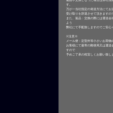
返品や交換となった場合は弊社指
す。
万が一当社指定の発送方法にてお
受け取りを辞退させて頂きますの
また、返品：交換の際には運送会
よう
弊社にて手配致しますのでご安心
※注意※
メール便：定型外等小さいお荷物
お客様にて最寄の郵便局又は運送
すので
予めご了承の程宜しくお願い致し