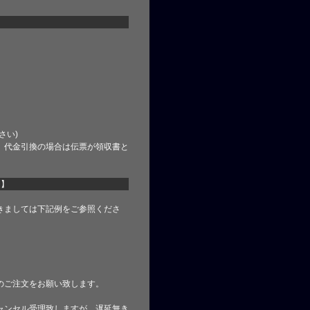
さい)
、代金引換の場合は伝票が領収書と
て】
きましては下記例をご参照くださ
のご注文をお願い致します。
ャンセル受理致しますが、遅延無き