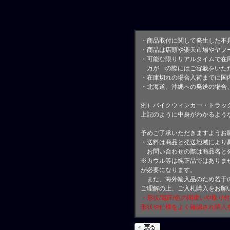
・商品取付に関して発生した不
・商品は店頭や楽天市場やヤフ
・可能な限りリアルタイムで在
万が一の際にはご容赦をいただ
・在庫切れの場合入荷までに国内
・北海道、沖縄への発送の場合
例）バイクウィンカー・トラッ
上記のように中身がわかるよう
予めご了承いただきますようお
・送料は商品と発送地域により
お問い合わせの際は商品名と
※カウル等は純正品ではありま
が必要になります。
また、海外輸入品のため若干の
ご理解の上、ご入札購入をお願
・形状/電圧/色の間違いや取り
形状や仕様をよく確認され購入