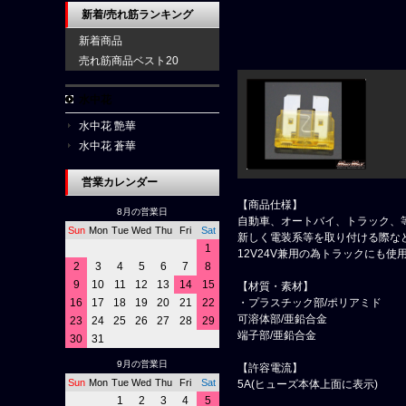
新着/売れ筋ランキング
新着商品
売れ筋商品ベスト20
水中花
水中花 艶華
水中花 蒼華
営業カレンダー
【商品仕様】
8月の営業日
自動車、オートバイ、トラック、
Sun
Mon
Tue
Wed
Thu
Fri
Sat
新しく電装系等を取り付ける際な
1
12V24V兼用の為トラックにも使
2
3
4
5
6
7
8
9
10
11
12
13
14
15
【材質・素材】
・プラスチック部/ポリアミド
16
17
18
19
20
21
22
可溶体部/亜鉛合金
23
24
25
26
27
28
29
端子部/亜鉛合金
30
31
9月の営業日
【許容電流】
Sun
Mon
Tue
Wed
Thu
Fri
Sat
5A(ヒューズ本体上面に表示)
1
2
3
4
5