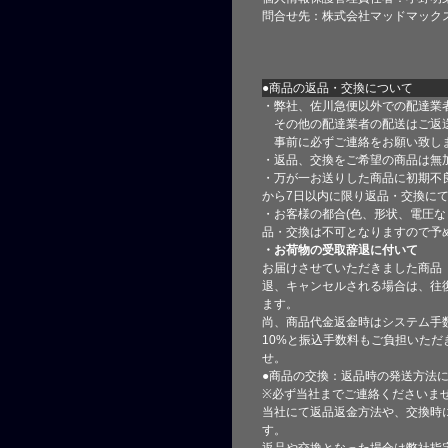
問合せ先：株式会社マッドマック
●商品の返品・交換について
・弊社、佐川急便以外での配達業
その他の配達業者の配送はご返
事前に必ずご連絡をお願い致し
・返品、交換をご希望の商品は無
・万が一お送りした商品に初期不
から7日以内に限り返品・交換に
・お客様の都合(色、形状、電圧な
品・交換は不可となりますので予
・お荷物の受取辞退に付いて
お届けさせていただきました商品
退、キャンセルされる場合は、往
ます。
尚、商品代金返金時はシステム手
10%と振込手数料もご負担いただ
せ。
●商品の交換：返品時の発送方法に
※必ず当社までご連絡くださいま
当社にて返品返金方法や、交換時
す。