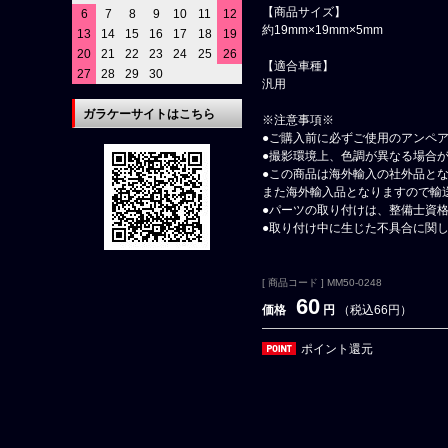
【商品サイズ】
6
7
8
9
10
11
12
約19mm×19mm×5mm
13
14
15
16
17
18
19
20
21
22
23
24
25
26
【適合車種】
27
28
29
30
汎用
ガラケーサイトはこちら
※注意事項※
●ご購入前に必ずご使用のアンペ
●撮影環境上、色調が異なる場合
●この商品は海外輸入の社外品と
また海外輸入品となりますので輸
●パーツの取り付けは、整備士資
●取り付け中に生じた不具合に関
[ 商品コード ] MM50-0248
60
価格
円
（税込66円）
ポイント還元