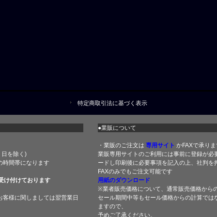
特定商取引法に基づく表示
●業販について
・業販のご注文は
専用サイト
かFAXで承りま
土・日を除く)
業販専用サイトのご利用には事前に登録が必
の時間帯になります
ードし印刷後に必要事項を記入の上、社判を押
FAXのみでもご注文可能です
受け付けております
用紙のダウンロード
※業者販売価格について、通常販売価格から
お客様に関しましては翌営業日
セール期間中等もセール価格からの計算では
ますので、
予めご了承ください。