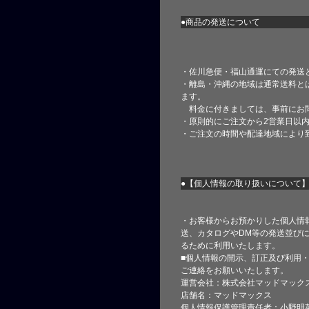
●商品の発送について
・佐川急便・福山通運にての発送
・離島・沖縄の地域は通常送料と
ます。
料金に付きましては、事前にお
・原則的にご注文から2営業日以
・ご注文の時間や配達地域により
●【個人情報の取り扱いについて
・お客様からお預かりした個人情
送、カタログやDM等の発送並びに
るために利用いたします。
■個人情報の開示、訂正及び利用
ご連絡をお願いいたします。
運営会社：株式会社マッドマック
店舗名：マッドマックス
個人情報保護管理責任者：小野明