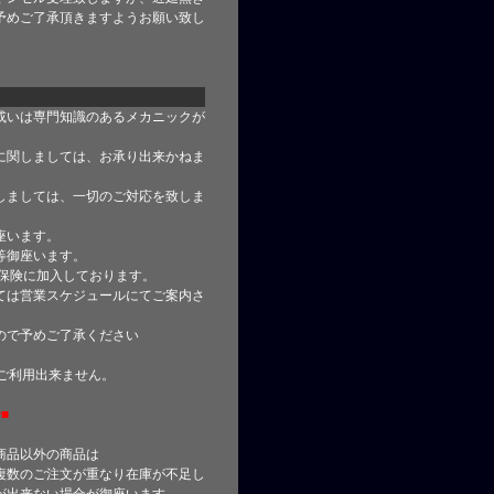
予めご了承頂きますようお願い致し
或いは専門知識のあるメカニックが
に関しましては、お承り出来かねま
しましては、一切のご対応を致しま
座います。
等御座います。
合保険に加入しております。
ては営業スケジュールにてご案内さ
ので予めご了承ください
はご利用出来ません。
■
商品以外の商品は
複数のご注文が重なり在庫が不足し