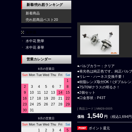
新着/売れ筋ランキング
新着商品
売れ筋商品ベスト20
水中花
水中花 艶華
水中花 蒼華
営業カレンダー
●バルブカラー：クリア
8月の営業日
●発光色は純正色です。純正バル
Sun
Mon
Tue
Wed
Thu
Fri
Sat
●リレー・ハーネス交換不要！
1
●樹脂レンズ取付OK！(ダブルレン
2
3
4
5
6
7
8
●75/70Wクラスの明るさ！
9
10
11
12
13
14
15
●2個セット
●口金形状：P43T
16
17
18
19
20
21
22
23
24
25
26
27
28
29
[ 商品コード ] MM29-0005
30
31
1,540
価格
円
（税込1,694
9月の営業日
Sun
Mon
Tue
Wed
Thu
Fri
Sat
ポイント還元
1
2
3
4
5