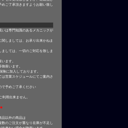
予めご了承頂きますようお願い致し
或いは専門知識のあるメカニックが
に関しましては、お承り出来かねま
しましては、一切のご対応を致しま
座います。
等御座います。
合保険に加入しております。
ては営業スケジュールにてご案内さ
ので予めご了承ください
はご利用出来ません。
■
商品以外の商品は
複数のご注文が重なり在庫が不足し