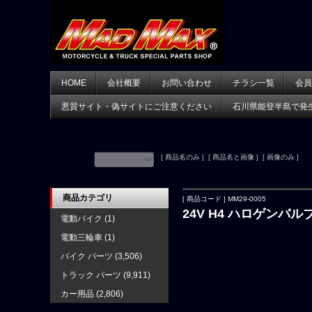
HOME
会社概要
お問い合わせ
チラシ一覧
会員
悪質サイト・偽サイトにご注意ください
石川県能登半島で発
[ 商品名のみ ] [ 商品名と画像 ] [ 画像のみ ]
並べ替え：
商品カテゴリ
[ 商品コード ] MM29-0005
24V H4 ハロゲンバ
電動バイク
(1)
電動三輪車
(1)
バイク パーツ
(3,506)
トラック パーツ
(9,911)
カー用品
(2,806)