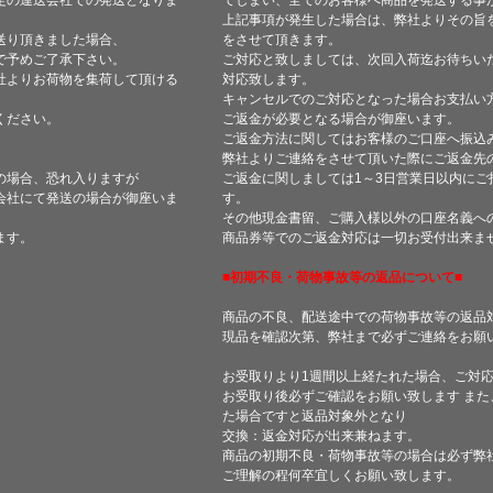
定の運送会社での発送となりま
てしまい、全てのお客様へ商品を発送する事
上記事項が発生した場合は、弊社よりその旨
送り頂きました場合、
をさせて頂きます。
で予めご了承下さい。
ご対応と致しましては、次回入荷迄お待ちい
社よりお荷物を集荷して頂ける
対応致します。
キャンセルでのご対応となった場合お支払い
ください。
ご返金が必要となる場合が御座います。
ご返金方法に関してはお客様のご口座へ振込
弊社よりご連絡をさせて頂いた際にご返金先
の場合、恐れ入りますが
ご返金に関しましては1～3日営業日以内にご
会社にて発送の場合が御座いま
す。
その他現金書留、ご購入様以外の口座名義へ
ます。
商品券等でのご返金対応は一切お受付出来ま
■初期不良・荷物事故等の返品について■
商品の不良、配送途中での荷物事故等の返品
現品を確認次第、弊社まで必ずご連絡をお願
お受取りより1週間以上経たれた場合、ご対
お受取り後必ずご確認をお願い致します ま
た場合ですと返品対象外となり
交換：返金対応が出来兼ねます。
商品の初期不良・荷物事故等の場合は必ず弊
ご理解の程何卒宜しくお願い致します。