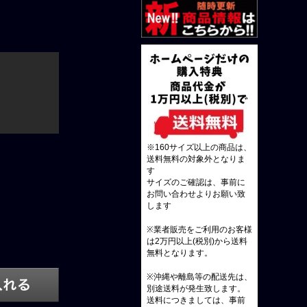
※160サイズ以上の商品は、
送料無料の対象外となりま
す
サイズのご確認は、事前に
お問い合わせよりお願い致
します
※業者販売をご利用のお客様
は2万円以上(税別)から送料
無料となります。
※沖縄や離島等の配送先は、
別途送料が発生致します。
送料につきましては、事前