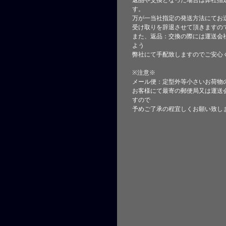
返品や交換となった場合は弊社指
す。
万が一当社指定の発送方法にてお
受け取りを辞退させて頂きますの
また、返品：交換の際には運送会
よう
弊社にて手配致しますのでご安心
※注意※
メール便：定型外等小さいお荷物
お客様にて最寄の郵便局又は運送
すので
予めご了承の程宜しくお願い致し