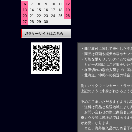
6
7
8
9
10
11
12
13
14
15
16
17
18
19
20
21
22
23
24
25
26
27
28
29
30
ガラケーサイトはこちら
・商品取付に関して発生した不
・商品は店頭や楽天市場やヤフ
・可能な限りリアルタイムで在
万が一の際にはご容赦をいただ
・在庫切れの場合入荷までに国内
・北海道、沖縄への発送の場合
例）バイクウィンカー・トラッ
上記のように中身がわかるよう
予めご了承いただきますようお
・送料は商品と発送地域により
お問い合わせの際は商品名と
※カウル等は純正品ではありま
が必要になります。
また、海外輸入品のため若干の