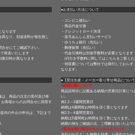
●お支払い方法について
・コンビニ後払い
・商品代金引換
となります
・クレジットカード決済
は異なり、別途送料が発生致し
・楽天あんしん支払いサービス
・ゆうちょ銀行（先払い）
問合せにてご確認下さい。
・郵便振替（先払い）
内で発送いたします
・代金引換時は別途手数料が必要となります
到着日時が異なります
(代引き手数料に関しては
こちら
をご覧くだ
・領収書については弊社では発行しておらず
なります。
】
●【受注生産・メーカー取り寄せ商品につい
●納期記載について
商品説明分に記載ある納期の営業日計算につ
報は、商品の注文の受付及び発
い。
 お客様からのお問合せに回答す
例1:2～3週間営業日
納期は4週間程お時間を頂く形となります
・提供の中止の申出は、下記まで
例2:3～4週間営業日
納期は5週間程お時間を頂く形になります。
ス
納期の例をご確認の元、ご理解を頂いた上で
●受注生産の商品のキャンセルについて
菜
当社がお伝えした納期を超過した場合のみキ