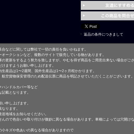
返品の条件につきまして
具合などに関しては弊社で一切の責任を負いかねます。
ーオークションなど、複数のサイトで販売している物があります。
庫の更新をするよう努力を致しますが、やむを得ず商品をご用意出来ない場合がご
けますようお願い申し上げます。
生産品は1〜2週間、国外生産品は1〜2ヶ月程かかります。
、航空貨物保安管理のため配送伝票に商品を明記させていただくことがございます
クハンドルカバー等など
な記載となります。
願い申し上げます。
異なります。
発送地域をお知らせください。
せんので色合いや取り付けが微妙に異なる場合があります。車種によっては穴開け
小キズや色あいの異なる場合がありますので