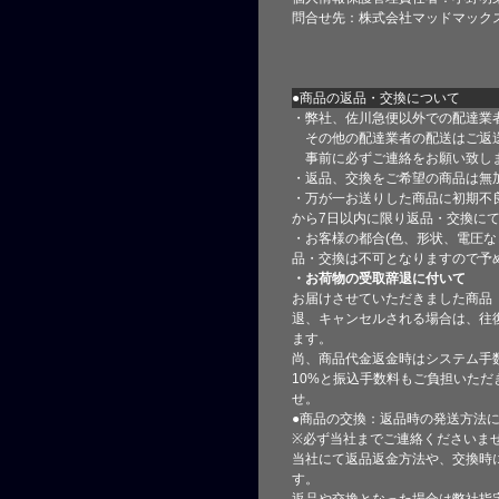
問合せ先：株式会社マッドマック
●商品の返品・交換について
・弊社、佐川急便以外での配達業
その他の配達業者の配送はご返
事前に必ずご連絡をお願い致し
・返品、交換をご希望の商品は無
・万が一お送りした商品に初期不
から7日以内に限り返品・交換に
・お客様の都合(色、形状、電圧な
品・交換は不可となりますので予
・お荷物の受取辞退に付いて
お届けさせていただきました商品
退、キャンセルされる場合は、往
ます。
尚、商品代金返金時はシステム手
10%と振込手数料もご負担いただ
せ。
●商品の交換：返品時の発送方法に
※必ず当社までご連絡くださいま
当社にて返品返金方法や、交換時
す。