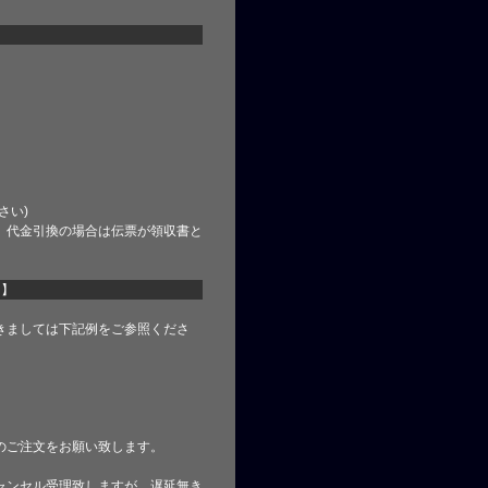
さい)
、代金引換の場合は伝票が領収書と
て】
きましては下記例をご参照くださ
のご注文をお願い致します。
ャンセル受理致しますが、遅延無き