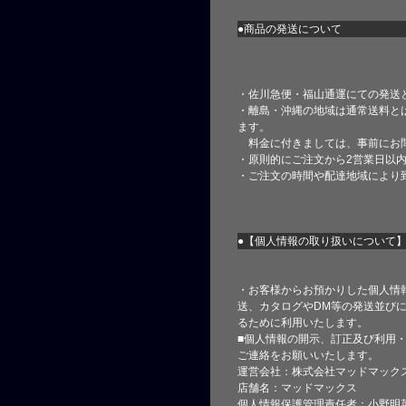
●商品の発送について
・佐川急便・福山通運にての発送
・離島・沖縄の地域は通常送料と
ます。
料金に付きましては、事前にお
・原則的にご注文から2営業日以
・ご注文の時間や配達地域により
●【個人情報の取り扱いについて
・お客様からお預かりした個人情
送、カタログやDM等の発送並びに
るために利用いたします。
■個人情報の開示、訂正及び利用
ご連絡をお願いいたします。
運営会社：株式会社マッドマック
店舗名：マッドマックス
個人情報保護管理責任者：小野明