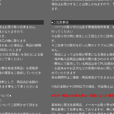
ス
場合はお受けすることは致しかねますので、
ます。
●ご注意事項
者はお受け取り出来ません。
・パーツの取り付けは必ず整備資格所有者、
送となりますので、
行ってください
ます。
※お取り付け時に発生した工賃などのご請求
加工の物に限ります。
す。
良があった場合は、商品の納期
※ご自身での取付を行った際のトラブルに関
て対応いたします
せん。
どの注文間違いを含む)による返
・商品によっては仕様が変更になる場合も御
めご了承ください
・海外輸入品商品は輸送の際の多少の小キズ
・弊社にて販売している商品は全てPL法適
（弊社発送済商品）を受取辞
・お盆休みやお正月などの長期の休みに関し
復の運賃をご負担していただき
せていただきます
休み期間中はご連絡・商品発送ができません
数料として、商品合計金額の
きます事をご了承くださいま
※合計金額が￥1000以下の場合、代金換え
ついて●
■万が一商品が出荷出来ない状態となった場合
せ。
についてご説明させて頂きま
基本的に受注生産商品、メーカーお取り寄せ
弊社倉庫にて在庫を致しておりますが、稀に