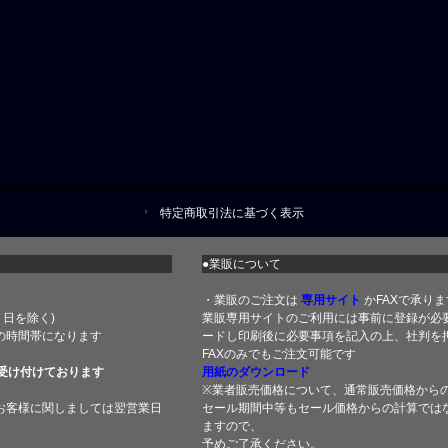
特定商取引法に基づく表示
●業販について
・業販のご注文は
専用サイト
かFAXで承りま
土・日を除く)
業販専用サイトのご利用には事前に登録が必
の時間帯になります
ードし印刷後に必要事項を記入の上、社判を押
FAXのみでもご注文可能です
受け付けております
用紙のダウンロード
※業者販売価格について、通常販売価格から
お客様に関しましては翌営業日
セール期間中等もセール価格からの計算では
ますので、
予めご了承ください。