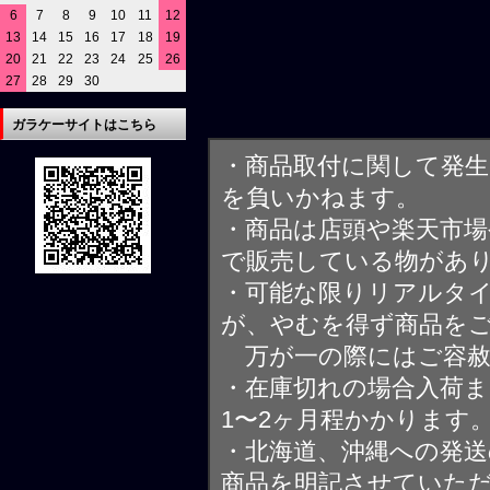
6
7
8
9
10
11
12
13
14
15
16
17
18
19
20
21
22
23
24
25
26
27
28
29
30
ガラケーサイトはこちら
・商品取付に関して発
を負いかねます。
・商品は店頭や楽天市
で販売している物があ
・可能な限りリアルタ
が、やむを得ず商品を
万が一の際にはご容赦
・在庫切れの場合入荷ま
1〜2ヶ月程かかります
・北海道、沖縄への発送
商品を明記させていた