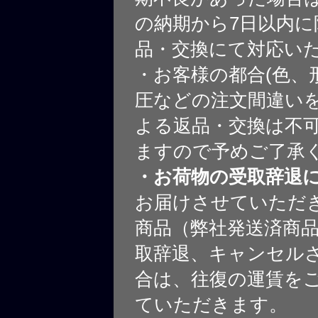
の納期から7日以内に
品・交換にて対応い
・お客様の都合(色、
圧などの注文間違いを
よる返品・交換は不
ますので予めご了承
・お荷物の受取辞退
お届けさせていただ
商品（弊社発送済商
取辞退、キャンセル
合は、往復の運賃を
ていただきます。