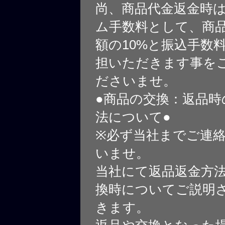
尚、商品代金返金時
ム手数料として、商
額の10%と振込手数
担いただきます事を
ださいませ。
●商品の交換：返品時
法について●
※必ず当社までご連
いませ。
当社にて返品返金方
換時についてご説明
きます。