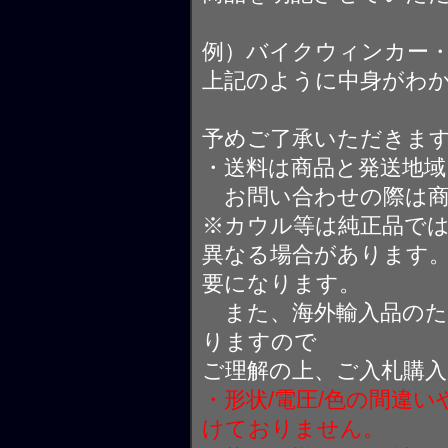
例）バイクウィンカー
上記のように中身がわ
予めご了承いただきま
・送料は商品と発送地
お問い合わせの際は商
※カウル等は純正品で
異なる場合があります
要になります。
また、海外輸入品のた
りますので
ご理解の上、ご入札購
・形状/電圧/色の間違
けておりません。