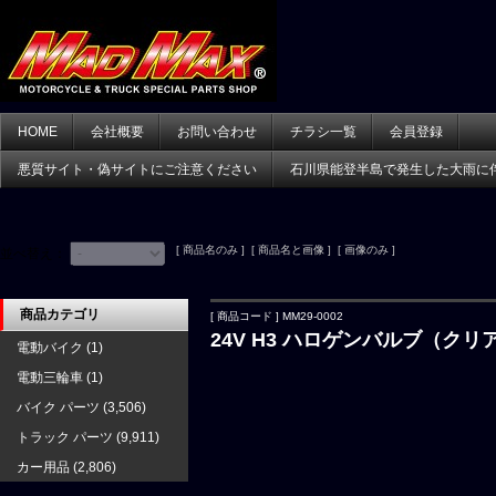
HOME
会社概要
お問い合わせ
チラシ一覧
会員登録
悪質サイト・偽サイトにご注意ください
石川県能登半島で発生した大雨に
[ 商品名のみ ] [ 商品名と画像 ] [ 画像のみ ]
並べ替え：
商品カテゴリ
[ 商品コード ] MM29-0002
24V H3 ハロゲンバルブ（クリ
電動バイク
(1)
電動三輪車
(1)
バイク パーツ
(3,506)
トラック パーツ
(9,911)
カー用品
(2,806)