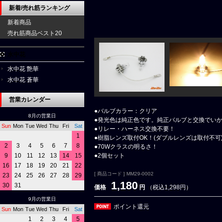
新着/売れ筋ランキング
新着商品
売れ筋商品ベスト20
水中花
水中花 艶華
水中花 蒼華
営業カレンダー
●バルブカラー：クリア
8月の営業日
●発光色は純正色です。純正バルブと交換でい
Sun
Mon
Tue
Wed
Thu
Fri
Sat
●リレー・ハーネス交換不要！
1
●樹脂レンズ取付OK！(ダブルレンズは取付不可
2
3
4
5
6
7
8
●70Wクラスの明るさ！
9
10
11
12
13
14
15
●2個セット
16
17
18
19
20
21
22
[ 商品コード ] MM29-0002
23
24
25
26
27
28
29
1,180
30
31
価格
円
（税込1,298円）
9月の営業日
ポイント還元
Sun
Mon
Tue
Wed
Thu
Fri
Sat
1
2
3
4
5