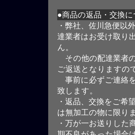
●商品の返品・交換に
・弊社、佐川急便以
達業者はお受け取り
ん。
その他の配達業者の
ご返送となりますの
事前に必ずご連絡を
致します。
・返品、交換をご希
は無加工の物に限り
・万が一お送りした
期不良があった場合