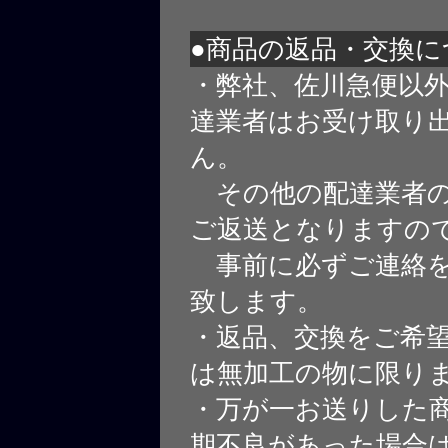
●商品の返品・交換に
・弊社、佐川急便以
達業者はお受け取り
ん。
その他の配達業者の
ご返送となりますの
事前に必ずご連絡を
致します。
・返品、交換をご希
は無加工の物に限り
・万が一お送りした
期不良があった場合