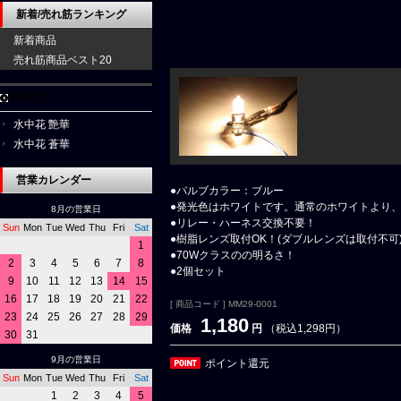
新着/売れ筋ランキング
新着商品
売れ筋商品ベスト20
水中花
水中花 艶華
水中花 蒼華
営業カレンダー
●バルブカラー：ブルー
●発光色はホワイトです。通常のホワイトより
8月の営業日
●リレー・ハーネス交換不要！
Sun
Mon
Tue
Wed
Thu
Fri
Sat
●樹脂レンズ取付OK！(ダブルレンズは取付不可
1
●70Wクラスのの明るさ！
2
3
4
5
6
7
8
●2個セット
9
10
11
12
13
14
15
16
17
18
19
20
21
22
[ 商品コード ] MM29-0001
23
24
25
26
27
28
29
1,180
価格
円
（税込1,298円）
30
31
9月の営業日
ポイント還元
Sun
Mon
Tue
Wed
Thu
Fri
Sat
1
2
3
4
5