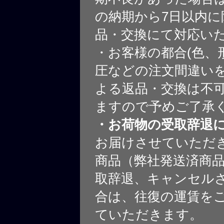
の納期から7日以内に
品・交換にて対応い
・お客様の都合(色、
圧などの注文間違いを
よる返品・交換は不
ますので予めご了承
・お荷物の受取辞退
お届けさせていただ
商品（弊社発送済商
取辞退、キャンセル
合は、往復の運賃を
ていただきます。