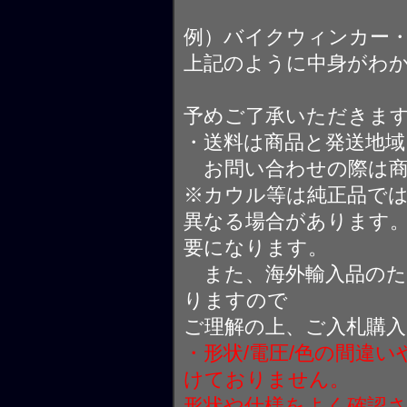
例）バイクウィンカー
上記のように中身がわ
予めご了承いただきま
・送料は商品と発送地
お問い合わせの際は商
※カウル等は純正品で
異なる場合があります
要になります。
また、海外輸入品のた
りますので
ご理解の上、ご入札購
・形状/電圧/色の間違
けておりません。
形状や仕様をよく確認