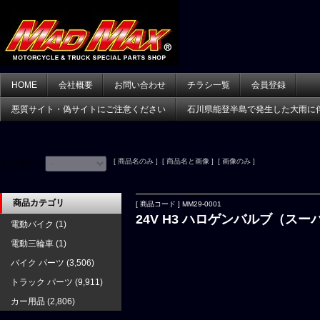
HOME
会社概要
お問い合わせ
チラシ一覧
会員登録
悪質サイト・偽サイトにご注意ください
石川県能登半島で発生した大雨に
[ 商品名のみ ] [ 商品名と画像 ] [ 画像のみ ]
並べ替え：
商品カテゴリ
[ 商品コード ] MM29-0001
24V H3 ハロゲンバルブ（ス
電動バイク
(1)
電動三輪車
(1)
バイク パーツ
(3,506)
トラック パーツ
(9,911)
カー用品
(2,806)