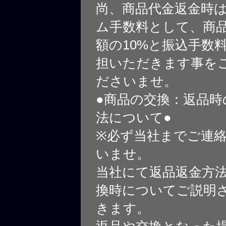
尚、商品代金返金時
ム手数料として、商
額の10%と振込手数
担いただきます事を
ださいませ。
●商品の交換：返品時
法について●
※必ず当社までご連
いませ。
当社にて返品返金方
換時についてご説明
きます。