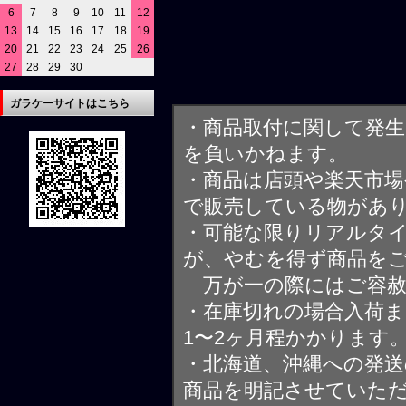
6
7
8
9
10
11
12
13
14
15
16
17
18
19
20
21
22
23
24
25
26
27
28
29
30
ガラケーサイトはこちら
・商品取付に関して発
を負いかねます。
・商品は店頭や楽天市
で販売している物があ
・可能な限りリアルタ
が、やむを得ず商品を
万が一の際にはご容赦
・在庫切れの場合入荷ま
1〜2ヶ月程かかります
・北海道、沖縄への発送
商品を明記させていた