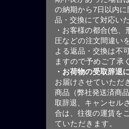
の納期から7日以内に
品・交換にて対応い
・お客様の都合(色、
圧などの注文間違いを
よる返品・交換は不
ますので予めご了承
・お荷物の受取辞退
お届けさせていただ
商品（弊社発送済商
取辞退、キャンセル
合は、往復の運賃を
ていただきます。