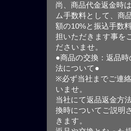
尚、商品代金返金時
ム手数料として、商
額の10%と振込手数
担いただきます事を
ださいませ。
●商品の交換：返品時
法について●
※必ず当社までご連
いませ。
当社にて返品返金方
換時についてご説明
きます。