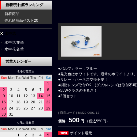
新着/売れ筋ランキング
新着商品
売れ筋商品ベスト20
水中花
水中花 艶華
水中花 蒼華
営業カレンダー
●バルブカラー：ブルー
8月の営業日
●発光色はホワイトです。通常のホワイトより
Sun
Mon
Tue
Wed
Thu
Fri
Sat
●リレー・ハーネス交換不要！
1
●樹脂レンズ取付OK！(ダブルレンズは取付不可
2
3
4
5
6
7
8
●55Wクラスの明るさ！
9
10
11
12
13
14
15
●2個セット
16
17
18
19
20
21
22
23
24
25
26
27
28
29
[ 商品コード ] MM29-0001-12
30
31
500
価格
円
（税込550円）
9月の営業日
Sun
Mon
Tue
Wed
Thu
Fri
Sat
ポイント還元
1
2
3
4
5