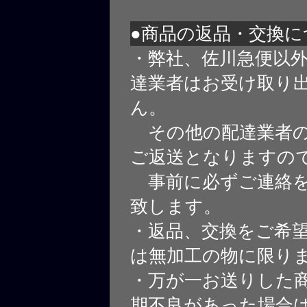
●商品の返品・交換に
・弊社、佐川急便以
達業者はお受け取り
ん。
その他の配達業者の
ご返送となりますの
事前に必ずご連絡を
致します。
・返品、交換をご希
は無加工の物に限り
・万が一お送りした
期不良があった場合