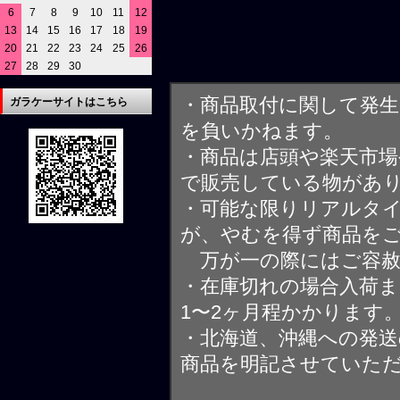
6
7
8
9
10
11
12
13
14
15
16
17
18
19
20
21
22
23
24
25
26
27
28
29
30
・商品取付に関して発
ガラケーサイトはこちら
を負いかねます。
・商品は店頭や楽天市
で販売している物があ
・可能な限りリアルタ
が、やむを得ず商品を
万が一の際にはご容赦
・在庫切れの場合入荷ま
1〜2ヶ月程かかります
・北海道、沖縄への発送
商品を明記させていた