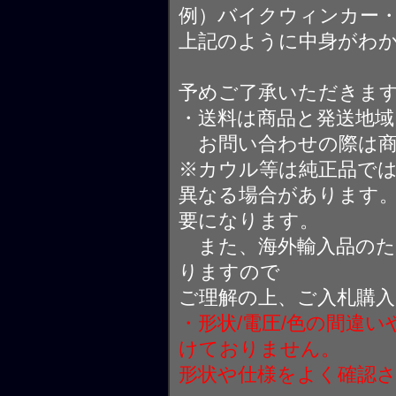
例）バイクウィンカー
上記のように中身がわ
予めご了承いただきま
・送料は商品と発送地
お問い合わせの際は商
※カウル等は純正品で
異なる場合があります
要になります。
また、海外輸入品のた
りますので
ご理解の上、ご入札購
・形状/電圧/色の間違
けておりません。
形状や仕様をよく確認