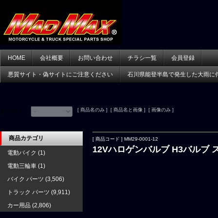
HOME
会社概要
お問い合わせ
チラシ一覧
会員登録
悪質サイト・偽サイトにご注意ください
石川県能登半島で発生した大雨に
[ 商品名のみ ] [ 商品名と画像 ] [ 画像のみ ]
並べ替え：
商品カテゴリ
[ 商品コード ] MM29-0001-12
12Vハロゲンバルブ H3バルブ
電動バイク
(1)
電動三輪車
(1)
バイク パーツ
(3,506)
トラック パーツ
(9,911)
カー用品
(2,806)