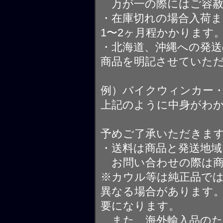
万が一の際にはご容赦
・在庫切れの場合入荷ま
1〜2ヶ月程かかります
・北海道、沖縄への発送
商品を明記させていた
例）バイクウィンカー
上記のように中身がわ
予めご了承いただきま
・送料は商品と発送地
お問い合わせの際は商
※カウル等は純正品で
異なる場合があります
要になります。
また、海外輸入品のた