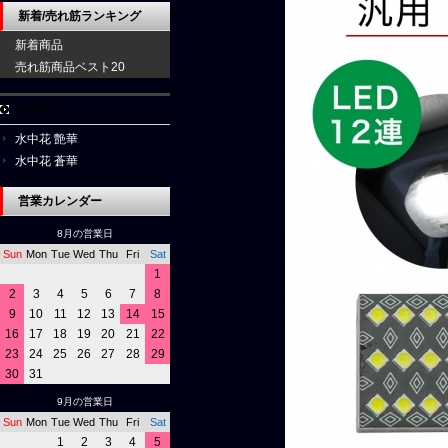
新着/売れ筋ランキング
新着商品
売れ筋商品ベスト20
水中花
水中花 艶華
水中花 蒼華
営業カレンダー
8月の営業日
Sun
Mon
Tue
Wed
Thu
Fri
Sat
1
2
3
4
5
6
7
8
9
10
11
12
13
14
15
16
17
18
19
20
21
22
23
24
25
26
27
28
29
30
31
9月の営業日
Sun
Mon
Tue
Wed
Thu
Fri
Sat
1
2
3
4
5