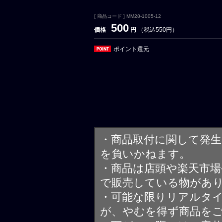
[ 商品コード ] MM28-1005-12
500
価格
円
（税込550円）
ポイント還元
・商品取付に関して発
を負いかねます。
・商品は店頭や楽天市
で販売している物があ
・可能な限りリアルタ
が、やむを得ず商品を