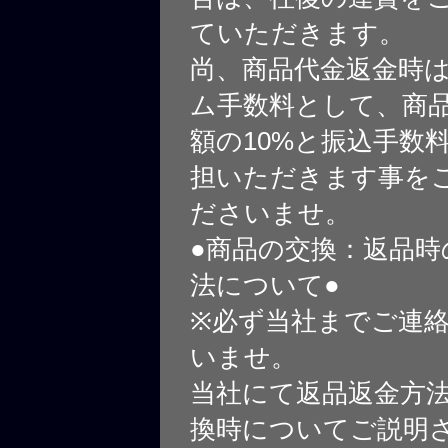
ていただきます。
尚、商品代金返金時
ム手数料として、商
額の10%と振込手数
担いただきます事を
ださいませ。
●商品の交換：返品時
法について●
※必ず当社までご連
いませ。
当社にて返品返金方
換時についてご説明