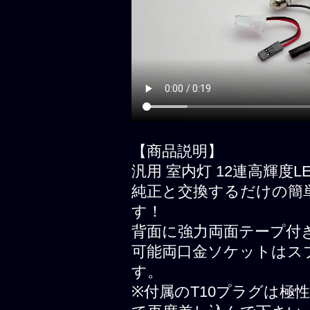
【商品説明】
汎用 室内灯 12連高輝度L
純正と交換するだけの簡
す！
背面に強力両面テープ付
可能両口金ソケットはスプ
す。
※付属のT10プラグは