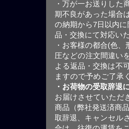
・万が一お送りした
期不良があった場合
の納期から7日以内に
品・交換にて対応い
・お客様の都合(色、
圧などの注文間違いを
よる返品・交換は不
ますので予めご了承
・お荷物の受取辞退
お届けさせていただ
商品（弊社発送済商
取辞退、キャンセル
合は、往復の運賃を