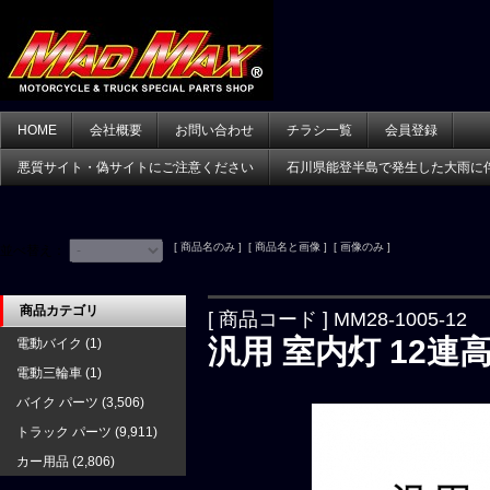
HOME
会社概要
お問い合わせ
チラシ一覧
会員登録
悪質サイト・偽サイトにご注意ください
石川県能登半島で発生した大雨に
[ 商品名のみ ] [ 商品名と画像 ] [ 画像のみ ]
並べ替え：
商品カテゴリ
[ 商品コード ] MM28-1005-12
汎用 室内灯 12連
電動バイク
(1)
電動三輪車
(1)
バイク パーツ
(3,506)
トラック パーツ
(9,911)
カー用品
(2,806)