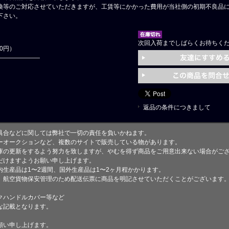
換等のご対応させていただきますが、工賃等にかかった費用が当社側の初期不良品
下さい。
次回入荷までしばらくお待ちく
90円）
返品の条件につきまして
具合などに関しては弊社で一切の責任を負いかねます。
ーオークションなど、複数のサイトで販売している物があります。
庫の更新をするよう努力を致しますが、やむを得ず商品をご用意出来ない場合がご
けますようお願い申し上げます。
生産品は1〜2週間、国外生産品は1〜2ヶ月程かかります。
、航空貨物保安管理のため配送伝票に商品を明記させていただくことがございます
クハンドルカバー等など
な記載となります。
願い申し上げます。