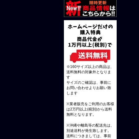
※160サイズ以上の商品は、
送料無料の対象外となりま
す
サイズのご確認は、事前に
お問い合わせよりお願い致
します
※業者販売をご利用のお客様
は2万円以上(税別)から送料
無料となります。
※沖縄や離島等の配送先は、
別途送料が発生致します。
送料につきましては、事前