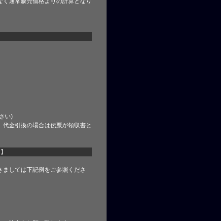
なく通常販売価格よりの計算となり
さい)
、代金引換の場合は伝票が領収書と
て】
きましては下記例をご参照くださ