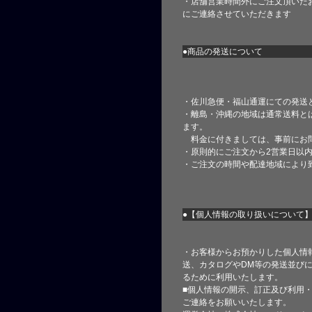
・店舗営業時間外にご注文頂いた
にご連絡させていただきます
●商品の発送について
・佐川急便・福山通運にての発送
・離島・沖縄の地域は通常送料と
ます。
料金に付きましては、事前にお
・原則的にご注文から2営業日以
・ご注文の時間や配達地域により
●【個人情報の取り扱いについて
・お客様からお預かりした個人情
送、カタログやDM等の発送並びに
るために利用いたします。
■個人情報の開示、訂正及び利用
ご連絡をお願いいたします。