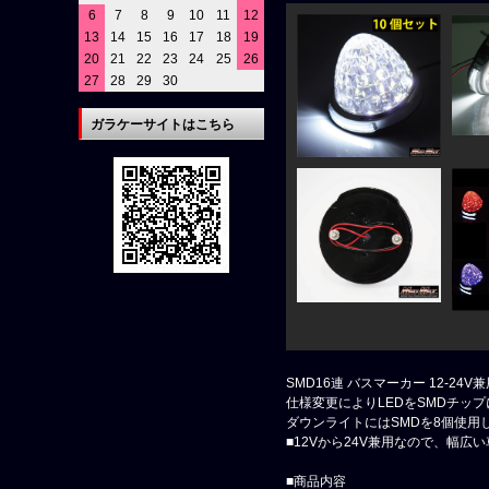
6
7
8
9
10
11
12
13
14
15
16
17
18
19
20
21
22
23
24
25
26
27
28
29
30
ガラケーサイトはこちら
SMD16連 バスマーカー 12-24
仕様変更によりLEDをSMDチッ
ダウンライトにはSMDを8個使
■12Vから24V兼用なので、幅広
■商品内容