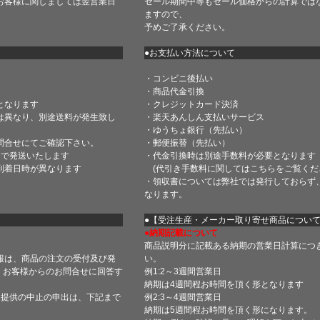
お客様に関しましては翌営業日
セール期間中等もセール価格からの計算では
ますので、
予めご了承ください。
●お支払い方法について
・コンビニ後払い
・商品代金引換
となります
・クレジットカード決済
は異なり、別途送料が発生致し
・楽天あんしん支払いサービス
・ゆうちょ銀行（先払い）
問合せにてご確認下さい。
・郵便振替（先払い）
内で発送いたします
・代金引換時は別途手数料が必要となります
到着日時が異なります
(代引き手数料に関しては
こちら
をご覧くだ
・領収書については弊社では発行しておらず
なります。
】
●【受注生産・メーカー取り寄せ商品につい
●納期記載について
商品説明分に記載ある納期の営業日計算につ
報は、商品の注文の受付及び発
い。
 お客様からのお問合せに回答す
例1:2～3週間営業日
納期は4週間程お時間を頂く形となります
・提供の中止の申出は、下記まで
例2:3～4週間営業日
納期は5週間程お時間を頂く形になります。