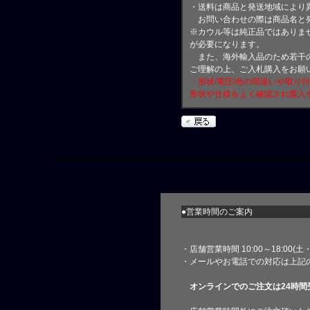
・送料は商品と発送地域により
お問い合わせの際は商品名と
※カウル等は純正品ではありま
が必要になります。
また、海外輸入品のため若干の
ご理解の上、ご入札購入をお願
・形状/電圧/色の間違いや取り
形状や仕様をよく確認され購入
●営業時間のご案内
・店舗営業時間 10:00～18:00(
・メールやお電話での対応は上記
オンラインでのご注文は24時間