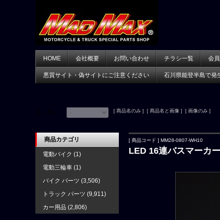
HOME
会社概要
お問い合わせ
チラシ一覧
会員
悪質サイト・偽サイトにご注意ください
石川県能登半島で発
[ 商品名のみ ] [ 商品名と画像 ] [ 画像のみ ]
並べ替え：
商品カテゴリ
[ 商品コード ] MM28-0807-WH10
LED 16連バスマーカー
電動バイク
(1)
電動三輪車
(1)
バイク パーツ
(3,506)
トラック パーツ
(9,911)
カー用品
(2,806)