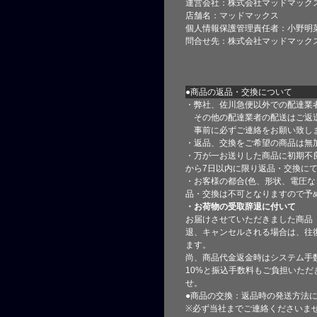
運営会社：株式会社マッドマック
店舗名：マッドマックス
個人情報保護管理責任者：小野明
問合せ先：株式会社マッドマック
●商品の返品・交換について
・弊社、佐川急便以外での配達業
その他の配達業者の配送はご返
事前に必ずご連絡をお願い致し
・返品、交換をご希望の商品は無
・万が一お送りした商品に初期不
から7日以内に限り返品・交換に
・お客様の都合(色、形状、電圧な
品・交換は不可となりますので予
・お荷物の受取辞退に付いて
お届けさせていただきました商品
退、キャンセルされる場合は、往
ます。
尚、商品代金返金時はシステム手
10%と振込手数料もご負担いただ
せ。
●商品の交換：返品時の発送方法に
※必ず当社までご連絡くださいま