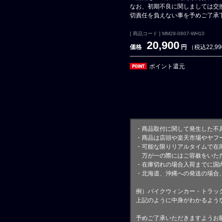
なお、初期不良に関しましては交
切責任を負えない事を予めご了承
[ 商品コード ] MM28-0807-WH10
20,900
価格
円
（税込22,9
ポイント還元
・商品取付に関して発生した不
・商品は店頭や楽天市場やヤフ
・可能な限りリアルタイムで在
万が一の際にはご容赦をいただ
・在庫切れの場合入荷までに国内
・北海道、沖縄への発送の場合
例）バイクウィンカー・トラッ
上記のように中身がわかるよう
予めご了承いただきますようお