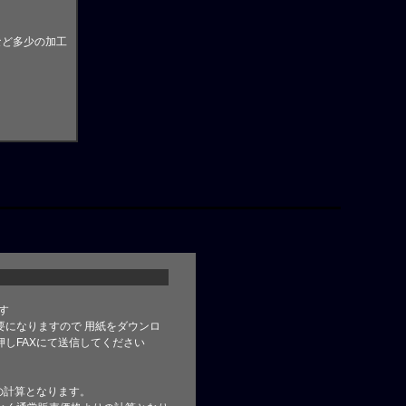
など多少の加工
す
要になりますので 用紙をダウンロ
しFAXにて送信してください
の計算となります。