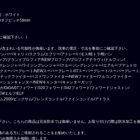
面：ホワイト
/ネジピッチ59mm
ご確認下さい。)
が含まれいる可能性が御座います。現車の電圧・寸法を事前にご確認下さい。
ンバー/キャリィ/スクラム/エブリー/アトレー/バモス/軽トラ/軽バン
フィア/グランドプロフィア/NEWプロフィア/プロフィアテラヴィ/ドルフィン/
スレンジャー/ライジングレンジャー/クルージングレンジャー/エアループデュトロ
ックスーパーグレート/NEWスーパーグレート/07スーパーグレート/スーパーグレート2
ーテックファイター/ベストワンファイター/NEWファイター/フルコンファイター
ーションキャンター/NEWキャンター/キャンターガッツ
ガ/GIGA/07フォワード/320フォワード/342フォワード/フォワードジャストン/
EWエルフ/ELF
サム2000/ビックサム/フレンズコンドル/ファインコンドル/アトラス
下さい。こちらの商品は完全防水では御座いません。お取り付けの際は防水加工を
識のある方にご依頼されることをお勧めいたします。
のみ御購入を御願い致します。