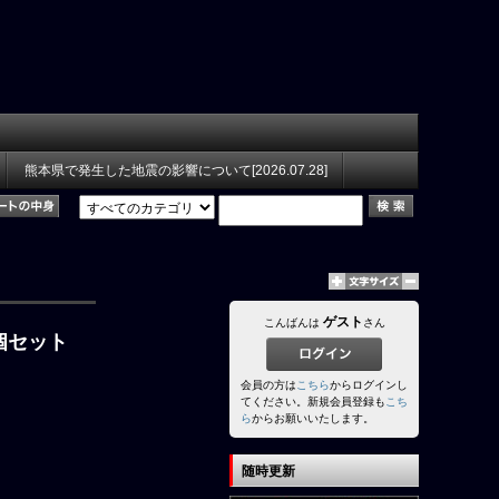
熊本県で発生した地震の影響について[2026.07.28]
ゲスト
こんばんは
さん
0個セット
会員の方は
こちら
からログインし
てください。新規会員登録も
こち
ら
からお願いいたします。
随時更新