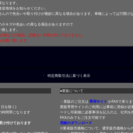
異なります。
発送地域をお知らせください。
せんので色合いや取り付けが微妙に異なる場合があります。車種によっては穴開け
小キズや色あいの異なる場合がありますので
い致します。
付け後などの返品、交換は一切受け付けておりません。
をお願い致します。
特定商取引法に基づく表示
●業販について
・業販のご注文は
専用サイト
かFAXで承りま
土・日を除く)
業販専用サイトのご利用には事前に登録が必
の時間帯になります
ードし印刷後に必要事項を記入の上、社判を押
FAXのみでもご注文可能です
受け付けております
用紙のダウンロード
※業者販売価格について、通常販売価格から