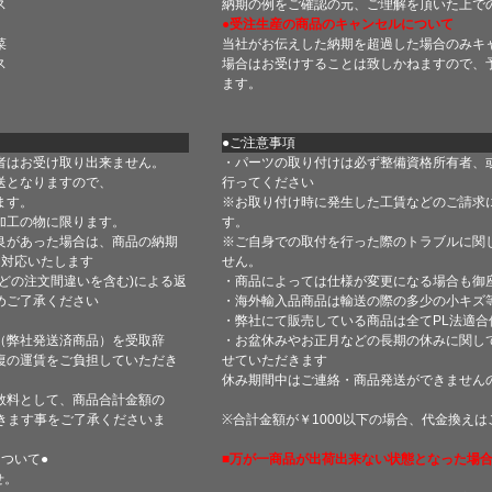
ス
納期の例をご確認の元、ご理解を頂いた上で
●受注生産の商品のキャンセルについて
菜
当社がお伝えした納期を超過した場合のみキ
ス
場合はお受けすることは致しかねますので、
ます。
●ご注意事項
者はお受け取り出来ません。
・パーツの取り付けは必ず整備資格所有者、
送となりますので、
行ってください
ます。
※お取り付け時に発生した工賃などのご請求
加工の物に限ります。
す。
良があった場合は、商品の納期
※ご自身での取付を行った際のトラブルに関
て対応いたします
せん。
どの注文間違いを含む)による返
・商品によっては仕様が変更になる場合も御
めご了承ください
・海外輸入品商品は輸送の際の多少の小キズ
・弊社にて販売している商品は全てPL法適
（弊社発送済商品）を受取辞
・お盆休みやお正月などの長期の休みに関し
復の運賃をご負担していただき
せていただきます
休み期間中はご連絡・商品発送ができません
数料として、商品合計金額の
きます事をご了承くださいま
※合計金額が￥1000以下の場合、代金換え
ついて●
■万が一商品が出荷出来ない状態となった場合
せ。