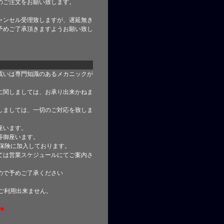
のご注文をお願い致します。
ャンセル受理致しますが、遅延無き
予めご了承頂きますようお願い致し
或いは専門知識のあるメカニックが
に関しましては、お承り出来かねま
しましては、一切のご対応を致しま
座います。
等御座います。
合保険に加入しております。
ては営業スケジュールにてご案内さ
ので予めご了承ください
はご利用出来ません。
■