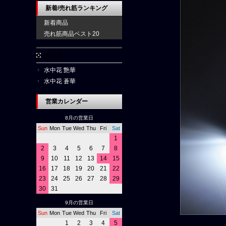
新着/売れ筋ランキング
新着商品
売れ筋商品ベスト20
水中花
水中花 艶華
水中花 蒼華
営業カレンダー
8月の営業日
Sun
Mon
Tue
Wed
Thu
Fri
Sat
1
2
3
4
5
6
7
8
9
10
11
12
13
14
15
16
17
18
19
20
21
22
23
24
25
26
27
28
29
30
31
9月の営業日
Sun
Mon
Tue
Wed
Thu
Fri
Sat
1
2
3
4
5