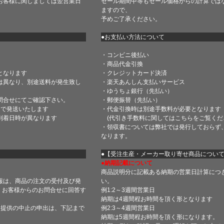
お客様に関しましては翌営業日
セール期間中等もセール価格からの計算では
ますので、
予めご了承ください。
●お支払い方法について
・コンビニ後払い
・商品代金引換
となります
・クレジットカード決済
は異なり、別途送料が発生致し
・楽天あんしん支払いサービス
・ゆうちょ銀行（先払い）
問合せにてご確認下さい。
・郵便振替（先払い）
内で発送いたします
・代金引換時は別途手数料が必要となります
到着日時が異なります
(代引き手数料に関しては
こちら
をご覧くだ
・領収書については弊社では発行しておらず
なります。
】
●【受注生産・メーカー取り寄せ商品につい
●納期記載について
商品説明分に記載ある納期の営業日計算につ
報は、商品の注文の受付及び発
い。
 お客様からのお問合せに回答す
例1:2～3週間営業日
納期は4週間程お時間を頂く形となります
・提供の中止の申出は、下記まで
例2:3～4週間営業日
納期は5週間程お時間を頂く形になります。