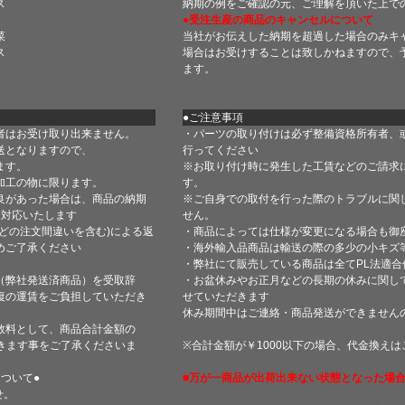
ス
納期の例をご確認の元、ご理解を頂いた上で
●受注生産の商品のキャンセルについて
菜
当社がお伝えした納期を超過した場合のみキ
ス
場合はお受けすることは致しかねますので、
ます。
●ご注意事項
者はお受け取り出来ません。
・パーツの取り付けは必ず整備資格所有者、
送となりますので、
行ってください
ます。
※お取り付け時に発生した工賃などのご請求
加工の物に限ります。
す。
良があった場合は、商品の納期
※ご自身での取付を行った際のトラブルに関
て対応いたします
せん。
どの注文間違いを含む)による返
・商品によっては仕様が変更になる場合も御
めご了承ください
・海外輸入品商品は輸送の際の多少の小キズ
・弊社にて販売している商品は全てPL法適
（弊社発送済商品）を受取辞
・お盆休みやお正月などの長期の休みに関し
復の運賃をご負担していただき
せていただきます
休み期間中はご連絡・商品発送ができません
数料として、商品合計金額の
きます事をご了承くださいま
※合計金額が￥1000以下の場合、代金換え
ついて●
■万が一商品が出荷出来ない状態となった場合
せ。