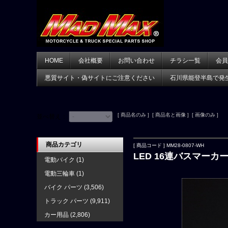
HOME
会社概要
お問い合わせ
チラシ一覧
会員
悪質サイト・偽サイトにご注意ください
石川県能登半島で発
[ 商品名のみ ] [ 商品名と画像 ] [ 画像のみ ]
並べ替え：
商品カテゴリ
[ 商品コード ] MM28-0807-WH
LED 16連バスマーカ
電動バイク
(1)
電動三輪車
(1)
バイク パーツ
(3,506)
トラック パーツ
(9,911)
カー用品
(2,806)