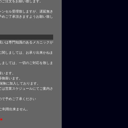
のご注文をお願い致します。
ャンセル受理致しますが、遅延無き
予めご了承頂きますようお願い致し
或いは専門知識のあるメカニックが
に関しましては、お承り出来かねま
しましては、一切のご対応を致しま
座います。
等御座います。
合保険に加入しております。
ては営業スケジュールにてご案内さ
ので予めご了承ください
はご利用出来ません。
■