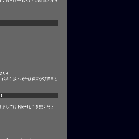
なく通常販売価格よりの計算となり
さい)
、代金引換の場合は伝票が領収書と
て】
きましては下記例をご参照くださ