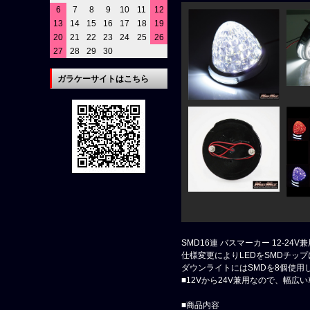
6
7
8
9
10
11
12
13
14
15
16
17
18
19
20
21
22
23
24
25
26
27
28
29
30
ガラケーサイトはこちら
SMD16連 バスマーカー 12-24
仕様変更によりLEDをSMDチッ
ダウンライトにはSMDを8個使
■12Vから24V兼用なので、幅広
■商品内容