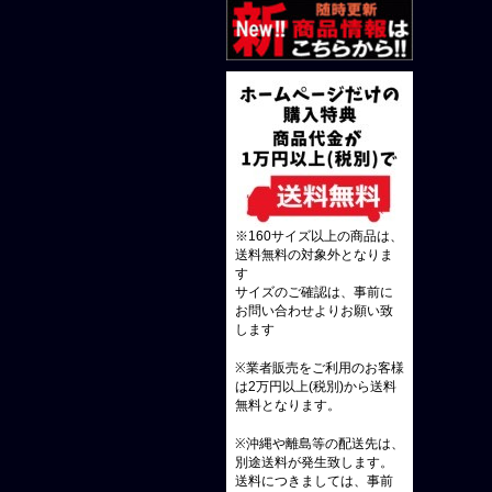
※160サイズ以上の商品は、
送料無料の対象外となりま
す
サイズのご確認は、事前に
お問い合わせよりお願い致
します
※業者販売をご利用のお客様
は2万円以上(税別)から送料
無料となります。
※沖縄や離島等の配送先は、
別途送料が発生致します。
送料につきましては、事前