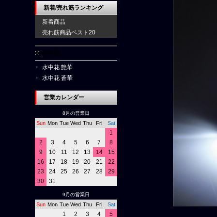
新着/売れ筋ランキング
新着商品
売れ筋商品ベスト20
水中花
水中花 艶華
水中花 蒼華
営業カレンダー
8月の営業日
Sun
Mon
Tue
Wed
Thu
Fri
Sat
1
2
3
4
5
6
7
8
9
10
11
12
13
14
15
16
17
18
19
20
21
22
23
24
25
26
27
28
29
30
31
9月の営業日
Sun
Mon
Tue
Wed
Thu
Fri
Sat
1
2
3
4
5