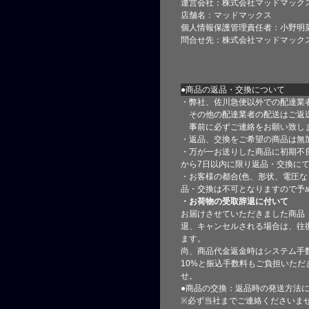
運営会社：株式会社マッドマック
店舗名：マッドマックス
個人情報保護管理責任者：小野明
問合せ先：株式会社マッドマック
●商品の返品・交換について
・弊社、佐川急便以外での配達業
その他の配達業者の配送はご返
事前に必ずご連絡をお願い致し
・返品、交換をご希望の商品は無
・万が一お送りした商品に初期不
から7日以内に限り返品・交換に
・お客様の都合(色、形状、電圧な
品・交換は不可となりますので予
・お荷物の受取辞退に付いて
お届けさせていただきました商品
退、キャンセルされる場合は、往
ます。
尚、商品代金返金時はシステム手
10%と振込手数料もご負担いただ
せ。
●商品の交換：返品時の発送方法に
※必ず当社までご連絡くださいま