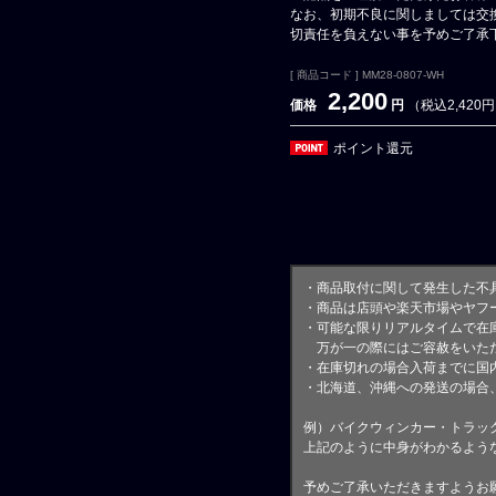
なお、初期不良に関しましては交
切責任を負えない事を予めご了承
[ 商品コード ] MM28-0807-WH
2,200
価格
円
（税込2,420
ポイント還元
・商品取付に関して発生した不
・商品は店頭や楽天市場やヤフ
・可能な限りリアルタイムで在
万が一の際にはご容赦をいただ
・在庫切れの場合入荷までに国内
・北海道、沖縄への発送の場合
例）バイクウィンカー・トラッ
上記のように中身がわかるよう
予めご了承いただきますようお