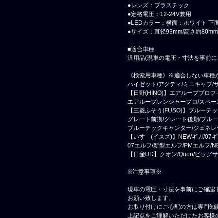
●レンズ：プラスチック
●定格電圧：12-24V兼用
●LEDカラー：横面：ホワイト 下
●サイズ：直径93mm/高さ約80mm
■適合車種
汎用品(現車の電圧・寸法を事前に
《検索用車種》※適合しない車種
ハイゼット/アクティ/ミニキャブ/サ
【日野(HINO)】エアループプロ
エアループレンジャープロ/スペー
【三菱ふそう(FUSO)】ブルーテ
グレート前期/グレート後期/ブル
ブルーテックキャンター/ジェネレ
【いすゞ(イスズ)】NEWギガ/07ギ
07エルフ/新型エルフ/PMエルフ/N
【日産UD】クオン/Quon/ビッグ
※注意事項※
現車の電圧・寸法を事前にご確認
お願い致します。
お取り付けにご心配の方は専門知
上記点をご理解いただけたお客様