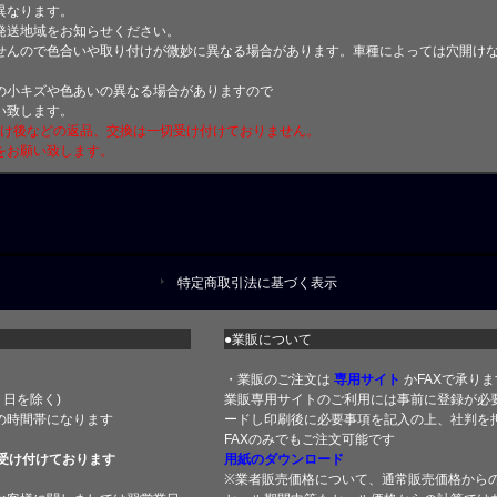
異なります。
発送地域をお知らせください。
せんので色合いや取り付けが微妙に異なる場合があります。車種によっては穴開け
小キズや色あいの異なる場合がありますので
い致します。
付け後などの返品、交換は一切受け付けておりません。
をお願い致します。
特定商取引法に基づく表示
●業販について
・業販のご注文は
専用サイト
かFAXで承りま
土・日を除く)
業販専用サイトのご利用には事前に登録が必
の時間帯になります
ードし印刷後に必要事項を記入の上、社判を押
FAXのみでもご注文可能です
受け付けております
用紙のダウンロード
※業者販売価格について、通常販売価格から