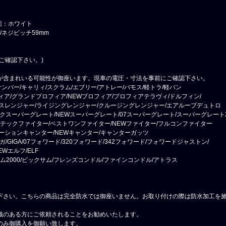
面：ホワイト
/ネジピッチ59mm
ご確認下さい。)
が含まれいる可能性が御座います。現車の電圧・寸法を事前にご確認下さい。
ンバー/キャリィ/スクラム/エブリー/アトレー/バモス/軽トラ/軽バン
フィア/グランドプロフィア/NEWプロフィア/プロフィアテラヴィ/ドルフィン/
スレンジャー/ライジングレンジャー/クルージングレンジャー/エアループデュトロ
ックスーパーグレート/NEWスーパーグレート/07スーパーグレート/スーパーグレート2
ーテックファイター/ベストワンファイター/NEWファイター/フルコンファイター
ーションキャンター/NEWキャンター/キャンターガッツ
ガ/GIGA/07フォワード/320フォワード/342フォワード/フォワードジャストン/
EWエルフ/ELF
サム2000/ビックサム/フレンズコンドル/ファインコンドル/アトラス
下さい。こちらの商品は完全防水では御座いません。お取り付けの際は防水加工を
識のある方にご依頼されることをお勧めいたします。
のみ御購入を御願い致します。