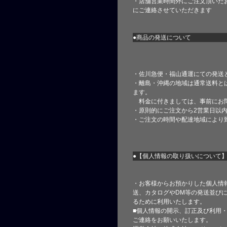
・店舗営業時間外にご注文頂いた
にご連絡させていただきます
●商品の発送について
・佐川急便・福山通運にての発送
・離島・沖縄の地域は通常送料と
ます。
料金に付きましては、事前にお
・原則的にご注文から2営業日以
・ご注文の時間や配達地域により
●【個人情報の取り扱いについて
・お客様からお預かりした個人情
送、カタログやDM等の発送並びに
るために利用いたします。
■個人情報の開示、訂正及び利用
ご連絡をお願いいたします。