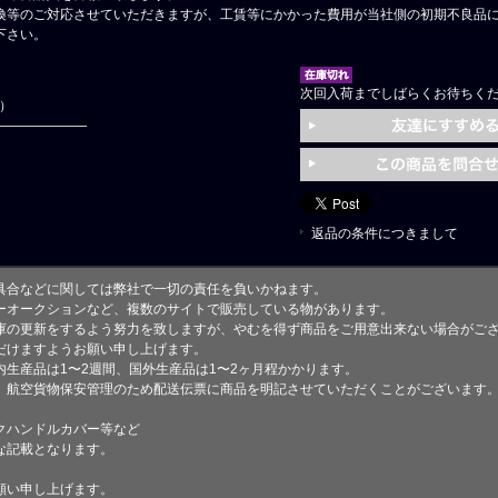
換等のご対応させていただきますが、工賃等にかかった費用が当社側の初期不良品
下さい。
次回入荷までしばらくお待ちく
円）
返品の条件につきまして
具合などに関しては弊社で一切の責任を負いかねます。
ーオークションなど、複数のサイトで販売している物があります。
庫の更新をするよう努力を致しますが、やむを得ず商品をご用意出来ない場合がご
けますようお願い申し上げます。
生産品は1〜2週間、国外生産品は1〜2ヶ月程かかります。
、航空貨物保安管理のため配送伝票に商品を明記させていただくことがございます
クハンドルカバー等など
な記載となります。
願い申し上げます。