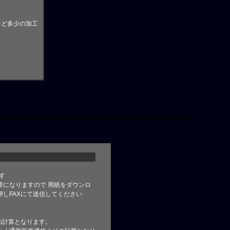
など多少の加工
す
要になりますので 用紙をダウンロ
しFAXにて送信してください
の計算となります。