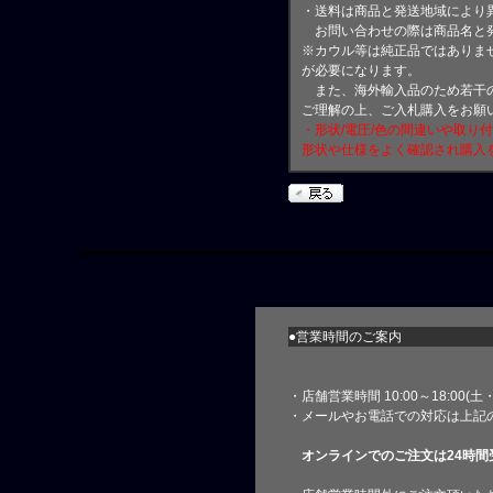
・送料は商品と発送地域により
お問い合わせの際は商品名と
※カウル等は純正品ではありま
が必要になります。
また、海外輸入品のため若干の
ご理解の上、ご入札購入をお願
・形状/電圧/色の間違いや取り
形状や仕様をよく確認され購入
●営業時間のご案内
・店舗営業時間 10:00～18:00(
・メールやお電話での対応は上記
オンラインでのご注文は24時間