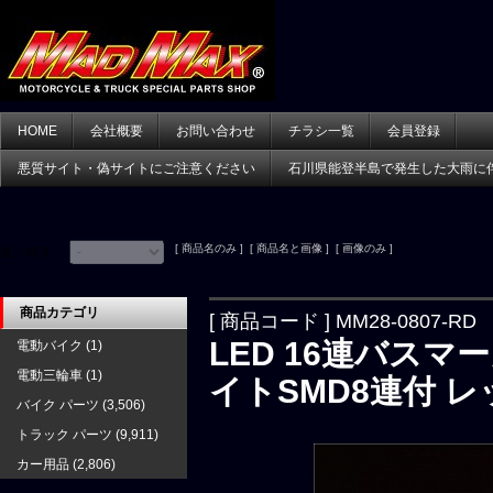
HOME
会社概要
お問い合わせ
チラシ一覧
会員登録
悪質サイト・偽サイトにご注意ください
石川県能登半島で発生した大雨に
[ 商品名のみ ] [ 商品名と画像 ] [ 画像のみ ]
並べ替え：
商品カテゴリ
[ 商品コード ] MM28-0807-RD
LED 16連バスマ
電動バイク
(1)
電動三輪車
(1)
イトSMD8連付 レ
バイク パーツ
(3,506)
トラック パーツ
(9,911)
カー用品
(2,806)