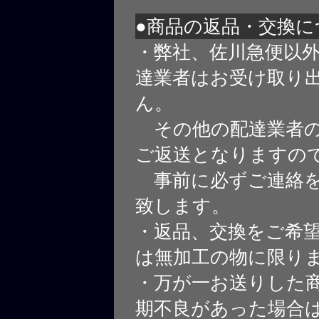
●商品の返品・交換に
・弊社、佐川急便以
達業者はお受け取り
ん。
その他の配達業者の
ご返送となりますの
事前に必ずご連絡を
致します。
・返品、交換をご希
は無加工の物に限り
・万が一お送りした
期不良があった場合