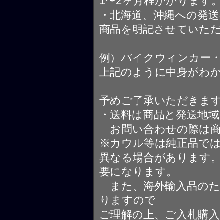
1〜2ヶ月程かかります
・北海道、沖縄への発送
商品を明記させていた
例）バイクウィンカー
上記のように中身がわ
予めご了承いただきま
・送料は商品と発送地
お問い合わせの際は商
※カウル等は純正品で
異なる場合があります
要になります。
また、海外輸入品のた
りますので
ご理解の上、ご入札購