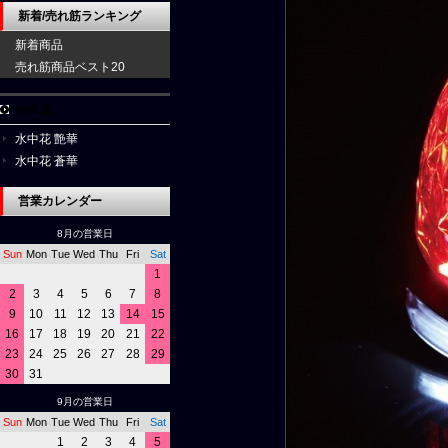
新着/売れ筋ランキング
新着商品
売れ筋商品ベスト20
水中花
水中花 艶華
水中花 蒼華
営業カレンダー
8月の営業日
Sun
Mon
Tue
Wed
Thu
Fri
Sat
1
2
3
4
5
6
7
8
9
10
11
12
13
14
15
16
17
18
19
20
21
22
23
24
25
26
27
28
29
30
31
9月の営業日
Sun
Mon
Tue
Wed
Thu
Fri
Sat
1
2
3
4
5