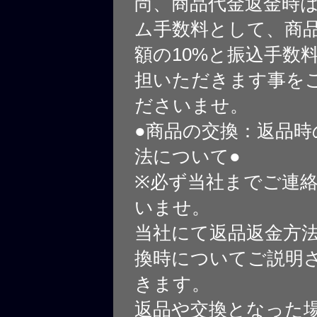
尚、商品代金返金時
ム手数料として、商
額の10%と振込手数
担いただきます事を
ださいませ。
●商品の交換：返品時
法について●
※必ず当社までご連
いませ。
当社にて返品返金方
換時についてご説明
きます。
返品や交換となった