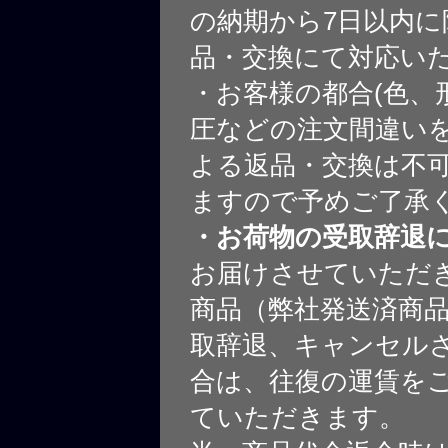
の納期から7日以内に
品・交換にて対応い
・お客様の都合(色、
圧などの注文間違いを
よる返品・交換は不
ますので予めご了承
・お荷物の受取辞退
お届けさせていただ
商品（弊社発送済商
取辞退、キャンセル
合は、往復の運賃を
ていただきます。