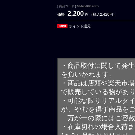
[ 商品コード ] MM28-0807-RD
2,200
価格
円
（税込2,420円）
ポイント還元
・商品取付に関して発
を負いかねます。
・商品は店頭や楽天市
で販売している物があ
・可能な限りリアルタ
が、やむを得ず商品を
万が一の際にはご容赦
・在庫切れの場合入荷ま