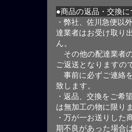
●商品の返品・交換に
・弊社、佐川急便以
達業者はお受け取り
ん。
その他の配達業者の
ご返送となりますの
事前に必ずご連絡を
致します。
・返品、交換をご希
は無加工の物に限り
・万が一お送りした
期不良があった場合