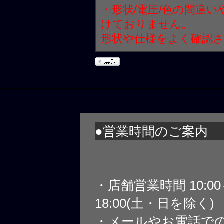
・形状/電圧/色の間違
けておりません。
形状や仕様をよく確認
●営業時間のご案内
・店舗営業時間 10:0
18:00(土・日を除く)
・メールやお電話で