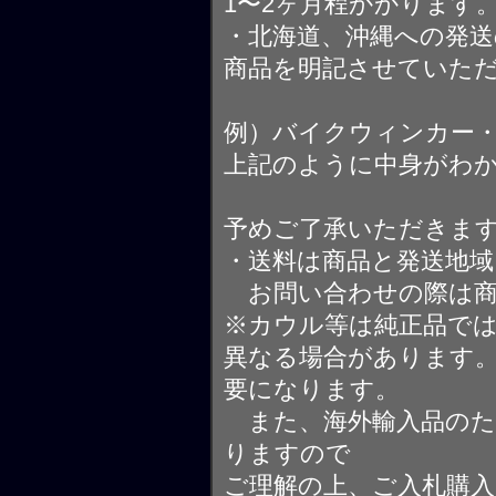
1〜2ヶ月程かかります
・北海道、沖縄への発送
商品を明記させていた
例）バイクウィンカー
上記のように中身がわ
予めご了承いただきま
・送料は商品と発送地
お問い合わせの際は商
※カウル等は純正品で
異なる場合があります
要になります。
また、海外輸入品のた
りますので
ご理解の上、ご入札購