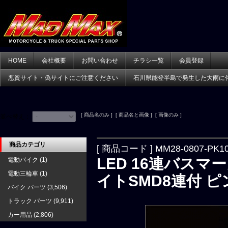
HOME
会社概要
お問い合わせ
チラシ一覧
会員登録
悪質サイト・偽サイトにご注意ください
石川県能登半島で発生した大雨に
[ 商品名のみ ] [ 商品名と画像 ] [ 画像のみ ]
並べ替え：
商品カテゴリ
[ 商品コード ] MM28-0807-PK1
LED 16連バスマ
電動バイク
(1)
電動三輪車
(1)
イトSMD8連付 ピ
バイク パーツ
(3,506)
トラック パーツ
(9,911)
カー用品
(2,806)