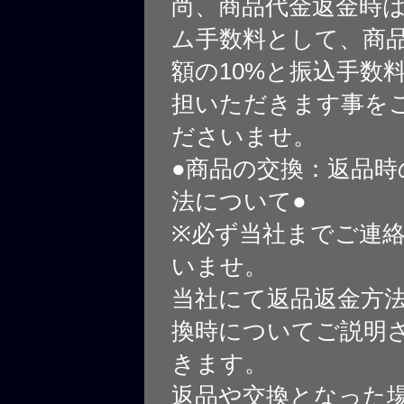
尚、商品代金返金時
ム手数料として、商
額の10%と振込手数
担いただきます事を
ださいませ。
●商品の交換：返品時
法について●
※必ず当社までご連
いませ。
当社にて返品返金方
換時についてご説明
きます。
返品や交換となった