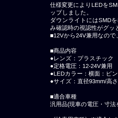
仕様変更によりLEDをS
ップしました。
ダウンライトにはSMD
み確認時の視認性がグッ
■12Vから24V兼用な
■商品内容
●レンズ：プラスチック
●定格電圧：12-24V兼用
●LEDカラー：横面：ピ
●サイズ：直径93mm/高さ
■適合車種
汎用品(現車の電圧・寸法