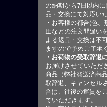
の納期から7日以内に
品・交換にて対応い
・お客様の都合(色、
圧などの注文間違いを
よる返品・交換は不
ますので予めご了承
・お荷物の受取辞退
お届けさせていただ
商品（弊社発送済商
取辞退、キャンセル
合は、往復の運賃を
ていただきます。