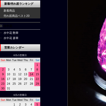
新着/売れ筋ランキング
新着商品
売れ筋商品ベスト20
水中花
水中花 艶華
水中花 蒼華
営業カレンダー
8月の営業日
Sun
Mon
Tue
Wed
Thu
Fri
Sat
1
2
3
4
5
6
7
8
9
10
11
12
13
14
15
16
17
18
19
20
21
22
23
24
25
26
27
28
29
30
31
9月の営業日
Sun
Mon
Tue
Wed
Thu
Fri
Sat
1
2
3
4
5