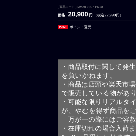
[ 商品コード ] MM28-0807-PK10
20,900
価格
円
（税込22,990円）
ポイント還元
・商品取付に関して発
を負いかねます。
・商品は店頭や楽天市
で販売している物があ
・可能な限りリアルタ
が、やむを得ず商品を
万が一の際にはご容赦
・在庫切れの場合入荷ま