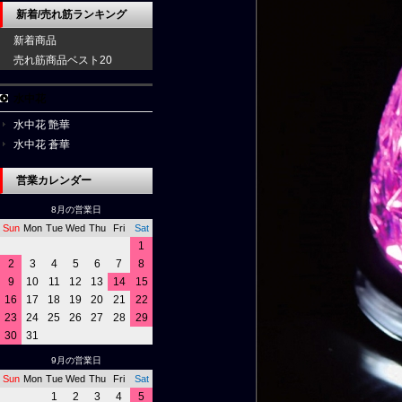
新着/売れ筋ランキング
新着商品
売れ筋商品ベスト20
水中花
水中花 艶華
水中花 蒼華
営業カレンダー
8月の営業日
Sun
Mon
Tue
Wed
Thu
Fri
Sat
1
2
3
4
5
6
7
8
9
10
11
12
13
14
15
16
17
18
19
20
21
22
23
24
25
26
27
28
29
30
31
9月の営業日
Sun
Mon
Tue
Wed
Thu
Fri
Sat
1
2
3
4
5