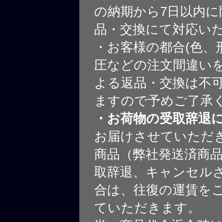
の納期から7日以内に
品・交換にて対応い
・お客様の都合(色、
圧などの注文間違いを
よる返品・交換は不
ますので予めご了承
・お荷物の受取辞退
お届けさせていただ
商品（弊社発送済商
取辞退、キャンセル
合は、往復の運賃を
ていただきます。