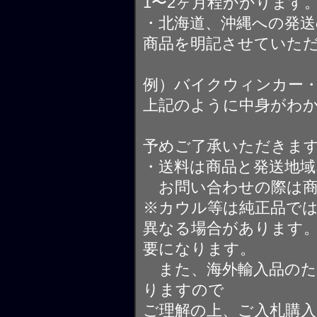
1〜2ヶ月程かかります
・北海道、沖縄への発送
商品を明記させていた
例）バイクウィンカー
上記のように中身がわ
予めご了承いただきま
・送料は商品と発送地
お問い合わせの際は商
※カウル等は純正品で
異なる場合があります
要になります。
また、海外輸入品のた
りますので
ご理解の上、ご入札購