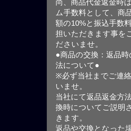
尚、商品代金返金時
ム手数料として、商
額の10%と振込手数
担いただきます事を
ださいませ。
●商品の交換：返品時
法について●
※必ず当社までご連
いませ。
当社にて返品返金方
換時についてご説明
きます。
返品や交換となった