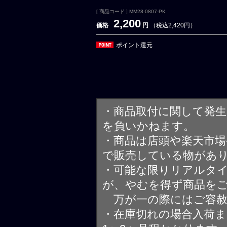
[ 商品コード ] MM28-0807-PK
2,200
価格
円
（税込2,420円）
ポイント還元
・商品取付に関して発
を負いかねます。
・商品は店頭や楽天市
で販売している物があ
・可能な限りリアルタ
が、やむを得ず商品を
万が一の際にはご容赦
・在庫切れの場合入荷ま