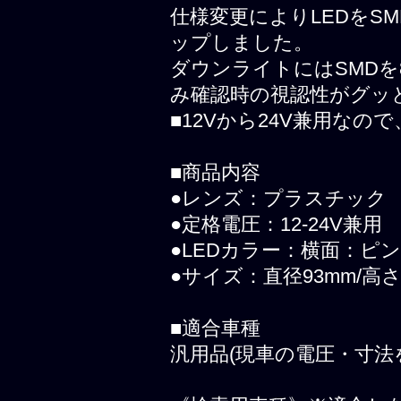
仕様変更によりLEDをS
ップしました。
ダウンライトにはSMD
み確認時の視認性がグッ
■12Vから24V兼用な
■商品内容
●レンズ：プラスチック
●定格電圧：12-24V兼用
●LEDカラー：横面：ピ
●サイズ：直径93mm/高さ
■適合車種
汎用品(現車の電圧・寸法