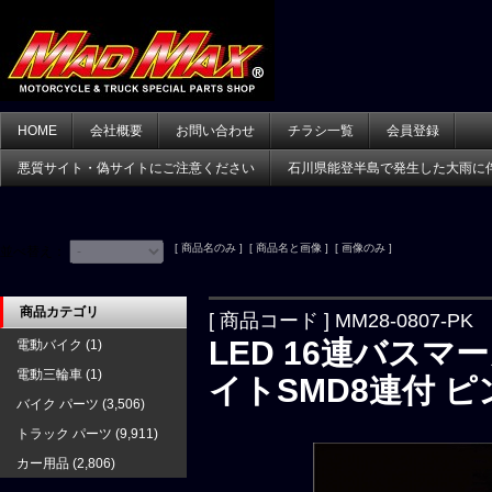
HOME
会社概要
お問い合わせ
チラシ一覧
会員登録
悪質サイト・偽サイトにご注意ください
石川県能登半島で発生した大雨に
[ 商品名のみ ] [ 商品名と画像 ] [ 画像のみ ]
並べ替え：
商品カテゴリ
[ 商品コード ] MM28-0807-PK
LED 16連バスマ
電動バイク
(1)
電動三輪車
(1)
イトSMD8連付 ピ
バイク パーツ
(3,506)
トラック パーツ
(9,911)
カー用品
(2,806)