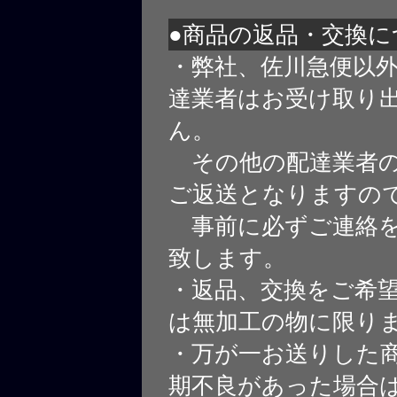
●商品の返品・交換に
・弊社、佐川急便以
達業者はお受け取り
ん。
その他の配達業者の
ご返送となりますの
事前に必ずご連絡を
致します。
・返品、交換をご希
は無加工の物に限り
・万が一お送りした
期不良があった場合