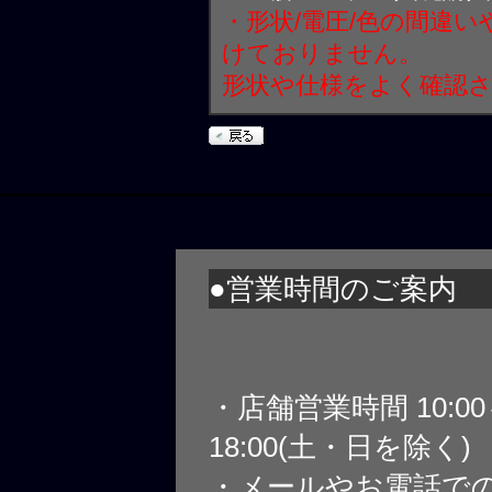
・形状/電圧/色の間違
けておりません。
形状や仕様をよく確認
●営業時間のご案内
・店舗営業時間 10:0
18:00(土・日を除く)
・メールやお電話で