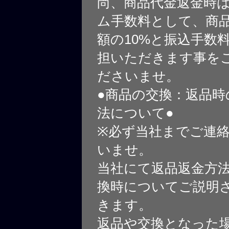
尚、商品代金返金時
ム手数料として、商
額の10%と振込手数
担いただきます事を
ださいませ。
●商品の交換：返品時
法について●
※必ず当社までご連
いませ。
当社にて返品返金方
換時についてご説明
きます。
返品や交換となった