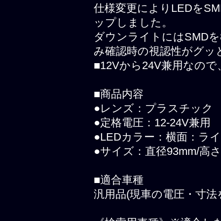
仕様変更によりLEDをS
ップしました。
ダウンライトにはSMD
み確認時の視認性がグッ
■12Vから24V兼用な
■商品内容
●レンズ：プラスチック
●定格電圧：12-24V兼用
●LEDカラー：横面：ラ
●サイズ：直径93mm/高さ
■適合車種
汎用品(現車の電圧・寸法