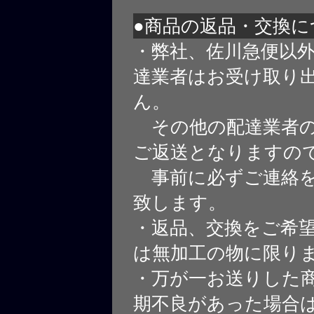
●商品の返品・交換に
・弊社、佐川急便以
達業者はお受け取り
ん。
その他の配達業者の
ご返送となりますの
事前に必ずご連絡を
致します。
・返品、交換をご希
は無加工の物に限り
・万が一お送りした
期不良があった場合