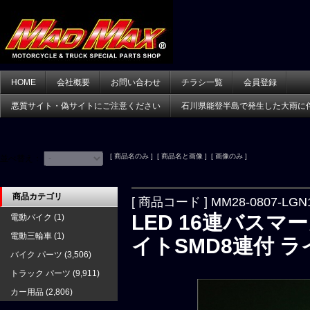
HOME
会社概要
お問い合わせ
チラシ一覧
会員登録
悪質サイト・偽サイトにご注意ください
石川県能登半島で発生した大雨に
[ 商品名のみ ] [ 商品名と画像 ] [ 画像のみ ]
並べ替え：
商品カテゴリ
[ 商品コード ] MM28-0807-LGN
LED 16連バスマ
電動バイク
(1)
電動三輪車
(1)
イトSMD8連付 
バイク パーツ
(3,506)
トラック パーツ
(9,911)
カー用品
(2,806)