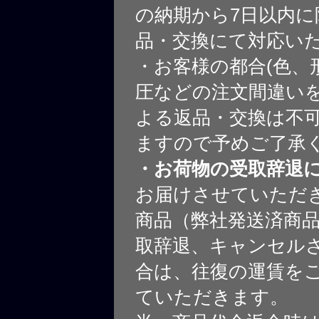
の納期から7日以内に
品・交換にて対応い
・お客様の都合(色、
圧などの注文間違いを
よる返品・交換は不
ますので予めご了承
・お荷物の受取辞退
お届けさせていただ
商品（弊社発送済商
取辞退、キャンセル
合は、往復の運賃を
ていただきます。