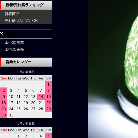
新着/売れ筋ランキング
新着商品
売れ筋商品ベスト20
水中花
水中花 艶華
水中花 蒼華
営業カレンダー
8月の営業日
Sun
Mon
Tue
Wed
Thu
Fri
Sat
1
2
3
4
5
6
7
8
9
10
11
12
13
14
15
16
17
18
19
20
21
22
23
24
25
26
27
28
29
30
31
9月の営業日
Sun
Mon
Tue
Wed
Thu
Fri
Sat
1
2
3
4
5