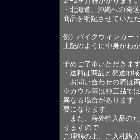
1〜2ヶ月程かかります
・北海道、沖縄への発送
商品を明記させていた
例）バイクウィンカー
上記のように中身がわ
予めご了承いただきま
・送料は商品と発送地
お問い合わせの際は商
※カウル等は純正品で
異なる場合があります
要になります。
また、海外輸入品のた
りますので
ご理解の上、ご入札購