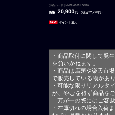
[ 商品コード ] MM28-0807-LGN10
20,900
価格
円
（税込22,990円）
ポイント還元
・商品取付に関して発
を負いかねます。
・商品は店頭や楽天市
で販売している物があ
・可能な限りリアルタ
が、やむを得ず商品を
万が一の際にはご容赦
・在庫切れの場合入荷ま