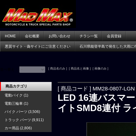
HOME
会社概要
お問い合わせ
チラシ一覧
会員登録
悪質サイト・偽サイトにご注意ください
石川県能登半島で発生した大雨に
[ 商品名のみ ] [ 商品名と画像 ] [ 画像のみ ]
並べ替え：
商品カテゴリ
[ 商品コード ] MM28-0807-LGN
LED 16連バスマ
電動バイク
(1)
電動三輪車
(1)
イトSMD8連付 
バイク パーツ
(3,506)
トラック パーツ
(9,911)
カー用品
(2,806)