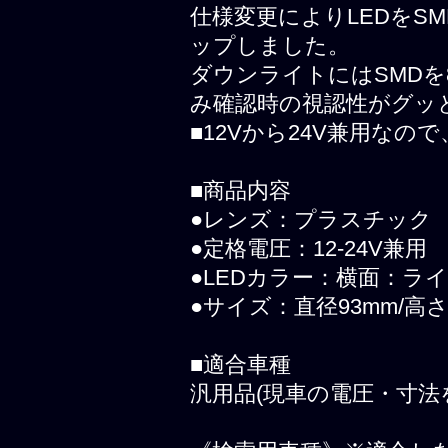
仕様変更によりLEDをS
ップしました。
ダウンライトにはSMD
み確認時の視認性がグッ
■12Vから24V兼用な
■商品内容
●レンズ：プラスチック
●定格電圧：12-24V兼用
●LEDカラー：横面：ラ
●サイズ：直径93mm/高さ
■適合車種
汎用品(現車の電圧・寸法