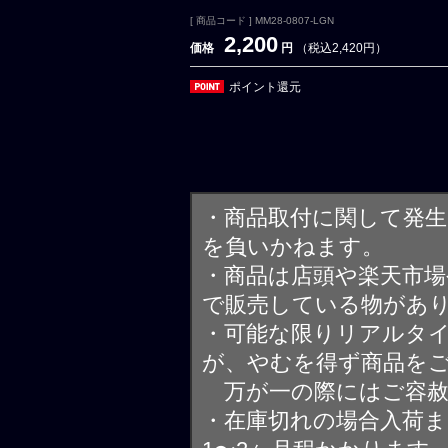
[ 商品コード ] MM28-0807-LGN
2,200
価格
円
（税込2,420円）
ポイント還元
・商品取付に関して発
を負いかねます。
・商品は店頭や楽天市
で販売している物があ
・可能な限りリアルタ
が、やむを得ず商品を
万が一の際にはご容赦
・在庫切れの場合入荷ま