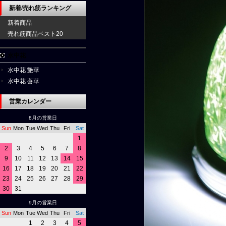
新着/売れ筋ランキング
新着商品
売れ筋商品ベスト20
水中花
水中花 艶華
水中花 蒼華
営業カレンダー
8月の営業日
Sun
Mon
Tue
Wed
Thu
Fri
Sat
1
2
3
4
5
6
7
8
9
10
11
12
13
14
15
16
17
18
19
20
21
22
23
24
25
26
27
28
29
30
31
9月の営業日
Sun
Mon
Tue
Wed
Thu
Fri
Sat
1
2
3
4
5