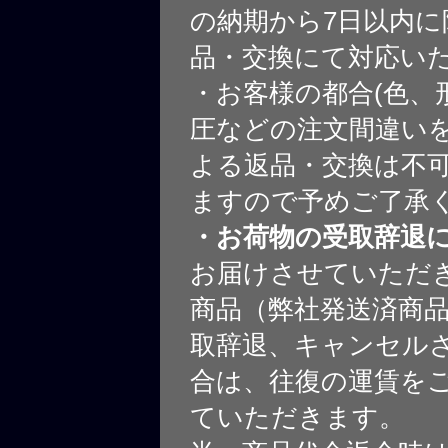
の納期から7日以内に
品・交換にて対応い
・お客様の都合(色、
圧などの注文間違いを
よる返品・交換は不
ますので予めご了承
・お荷物の受取辞退
お届けさせていただ
商品（弊社発送済商
取辞退、キャンセル
合は、往復の運賃を
ていただきます。