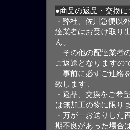
●商品の返品・交換に
・弊社、佐川急便以
達業者はお受け取り
ん。
その他の配達業者の
ご返送となりますの
事前に必ずご連絡を
致します。
・返品、交換をご希
は無加工の物に限り
・万が一お送りした
期不良があった場合