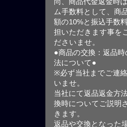
尚、商品代金返金時
ム手数料として、商
額の10%と振込手数
担いただきます事を
ださいませ。
●商品の交換：返品時
法について●
※必ず当社までご連
いませ。
当社にて返品返金方
換時についてご説明
きます。
返品や交換となった