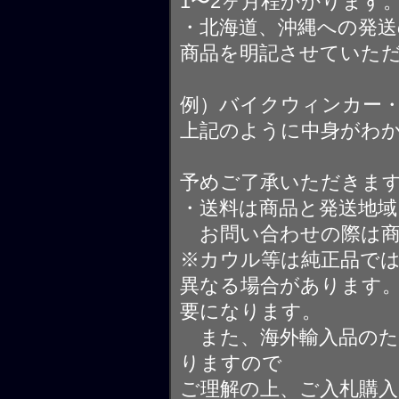
1〜2ヶ月程かかります
・北海道、沖縄への発送
商品を明記させていた
例）バイクウィンカー
上記のように中身がわ
予めご了承いただきま
・送料は商品と発送地
お問い合わせの際は商
※カウル等は純正品で
異なる場合があります
要になります。
また、海外輸入品のた
りますので
ご理解の上、ご入札購