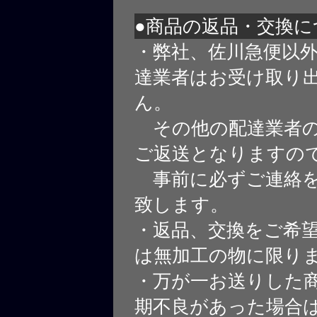
●商品の返品・交換に
・弊社、佐川急便以
達業者はお受け取り
ん。
その他の配達業者の
ご返送となりますの
事前に必ずご連絡を
致します。
・返品、交換をご希
は無加工の物に限り
・万が一お送りした
期不良があった場合