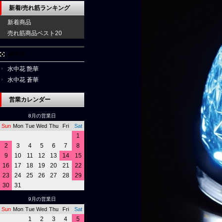
新着/売れ筋ランキング
新着商品
売れ筋商品ベスト20
水中花
水中花 艶華
水中花 蒼華
営業カレンダー
8月の営業日
Sun
Mon
Tue
Wed
Thu
Fri
Sat
1
2
3
4
5
6
7
8
9
10
11
12
13
14
15
16
17
18
19
20
21
22
23
24
25
26
27
28
29
30
31
9月の営業日
Sun
Mon
Tue
Wed
Thu
Fri
Sat
1
2
3
4
5