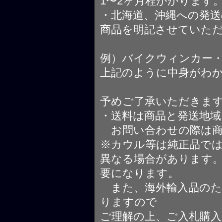
1〜2ヶ月程かかります
・北海道、沖縄への発送
商品を明記させていた
例）バイクウィンカー
上記のように中身がわ
予めご了承いただきま
・送料は商品と発送地
お問い合わせの際は商
※カウル等は純正品で
異なる場合があります
要になります。
また、海外輸入品のた
りますので
ご理解の上、ご入札購