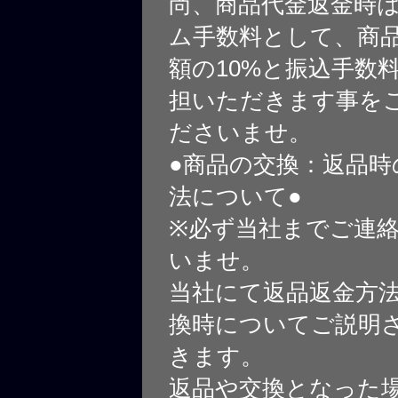
尚、商品代金返金時
ム手数料として、商
額の10%と振込手数
担いただきます事を
ださいませ。
●商品の交換：返品時
法について●
※必ず当社までご連
いませ。
当社にて返品返金方
換時についてご説明
きます。
返品や交換となった