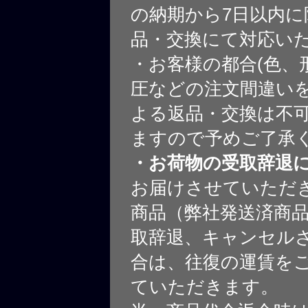
の納期から7日以内に
品・交換にて対応い
・お客様の都合(色、
圧などの注文間違いを
よる返品・交換は不
ますので予めご了承
・お荷物の受取辞退
お届けさせていただ
商品（弊社発送済商
取辞退、キャンセル
合は、往復の運賃を
ていただきます。