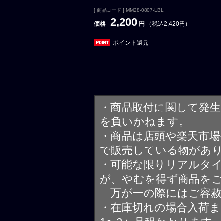
[ 商品コード ] MM28-0807-LBL
2,200
価格
円
（税込2,420円）
ポイント還元
・商品取付に関して発
を負いかねます。
・商品は店頭や楽天市
で販売している物があ
・可能な限りリアルタ
が、やむを得ず商品を
万が一の際にはご容赦
・在庫切れの場合入荷ま