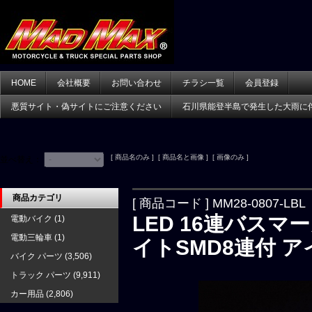
HOME
会社概要
お問い合わせ
チラシ一覧
会員登録
悪質サイト・偽サイトにご注意ください
石川県能登半島で発生した大雨に
[ 商品名のみ ] [ 商品名と画像 ] [ 画像のみ ]
並べ替え：
商品カテゴリ
[ 商品コード ] MM28-0807-LBL
LED 16連バスマ
電動バイク
(1)
電動三輪車
(1)
イトSMD8連付 
バイク パーツ
(3,506)
トラック パーツ
(9,911)
カー用品
(2,806)