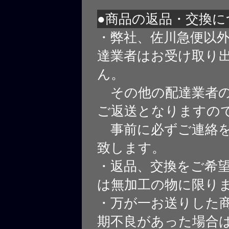
●商品の返品・交換に
・弊社、佐川急便以
達業者はお受け取り
ん。
その他の配達業者の
ご返送となりますの
事前に必ずご連絡を
致します。
・返品、交換をご希
は無加工の物に限り
・万が一お送りした
期不良があった場合