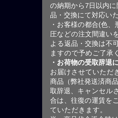
の納期から7日以内に
品・交換にて対応い
・お客様の都合(色、
圧などの注文間違いを
よる返品・交換は不
ますので予めご了承
・お荷物の受取辞退
お届けさせていただ
商品（弊社発送済商
取辞退、キャンセル
合は、往復の運賃を
ていただきます。