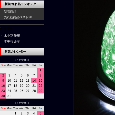
新着/売れ筋ランキング
新着商品
売れ筋商品ベスト20
水中花
水中花 艶華
水中花 蒼華
営業カレンダー
8月の営業日
Sun
Mon
Tue
Wed
Thu
Fri
Sat
1
2
3
4
5
6
7
8
9
10
11
12
13
14
15
16
17
18
19
20
21
22
23
24
25
26
27
28
29
30
31
9月の営業日
Sun
Mon
Tue
Wed
Thu
Fri
Sat
1
2
3
4
5