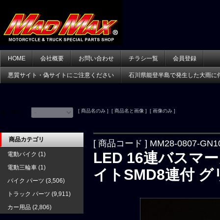
HOME
会社概要
お問い合わせ
チラシ一覧
会員登録
悪質サイト・偽サイトにご注意ください
石川県能登半島で発生した大雨に
[ 商品名のみ ] [ 商品名と画像 ] [ 画像のみ ]
並べ替え：
商品カテゴリ
[ 商品コード ] MM28-0807-GN1
LED 16連バスマ
電動バイク
(1)
電動三輪車
(1)
イトSMD8連付 グ
バイク パーツ
(3,506)
トラック パーツ
(9,911)
カー用品
(2,806)