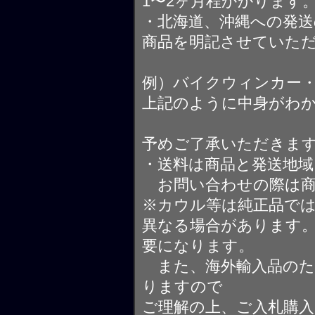
1〜2ヶ月程かかります
・北海道、沖縄への発送
商品を明記させていた
例）バイクウィンカー
上記のように中身がわ
予めご了承いただきま
・送料は商品と発送地
お問い合わせの際は商
※カウル等は純正品で
異なる場合があります
要になります。
また、海外輸入品のた
りますので
ご理解の上、ご入札購