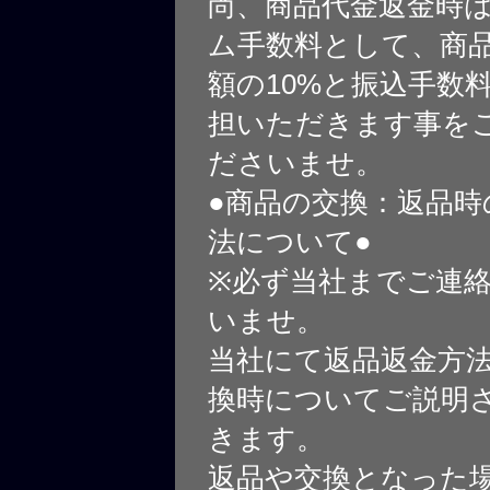
尚、商品代金返金時
ム手数料として、商
額の10%と振込手数
担いただきます事を
ださいませ。
●商品の交換：返品時
法について●
※必ず当社までご連
いませ。
当社にて返品返金方
換時についてご説明
きます。
返品や交換となった