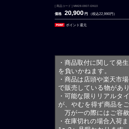
[ 商品コード ] MM28-0807-GN10
20,900
価格
円
（税込22,990円）
ポイント還元
・商品取付に関して発
を負いかねます。
・商品は店頭や楽天市
で販売している物があ
・可能な限りリアルタ
が、やむを得ず商品を
万が一の際にはご容赦
・在庫切れの場合入荷ま