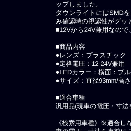
ップしました。
ダウンライトにはSMD
み確認時の視認性がグッ
■12Vから24V兼用な
■商品内容
●レンズ：プラスチック
●定格電圧：12-24V兼用
●LEDカラー：横面：ブ
●サイズ：直径93mm/高さ
■適合車種
汎用品(現車の電圧・寸法
《検索用車種》※適合し