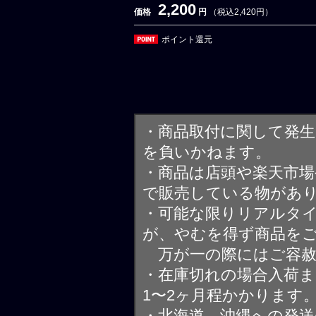
2,200
価格
円
（税込2,420円）
ポイント還元
・商品取付に関して発
を負いかねます。
・商品は店頭や楽天市
で販売している物があ
・可能な限りリアルタ
が、やむを得ず商品を
万が一の際にはご容赦
・在庫切れの場合入荷ま
1〜2ヶ月程かかります
・北海道、沖縄への発送