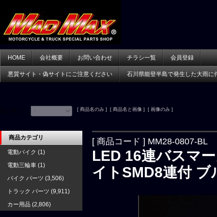
HOME
会社概要
お問い合わせ
チラシ一覧
会員登録
悪質サイト・偽サイトにご注意ください
石川県能登半島で発生した大雨に
[ 商品名のみ ] [ 商品名と画像 ] [ 画像のみ ]
並べ替え：
商品カテゴリ
[ 商品コード ] MM28-0807-BL
LED 16連バスマ
電動バイク
(1)
電動三輪車
(1)
イトSMD8連付 ブ
バイク パーツ
(3,506)
トラック パーツ
(9,911)
カー用品
(2,806)