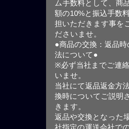
ム手数料として、商
額の10%と振込手数
担いただきます事を
ださいませ。
●商品の交換：返品時
法について●
※必ず当社までご連
いませ。
当社にて返品返金方
換時についてご説明
きます。
返品や交換となった
社指定の運送会社で