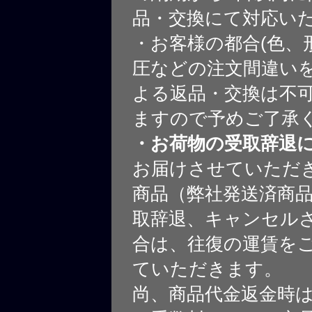
品・交換にて対応い
・お客様の都合(色、
圧などの注文間違いを
よる返品・交換は不
ますので予めご了承
・お荷物の受取辞退
お届けさせていただ
商品（弊社発送済商
取辞退、キャンセル
合は、往復の運賃を
ていただきます。
尚、商品代金返金時