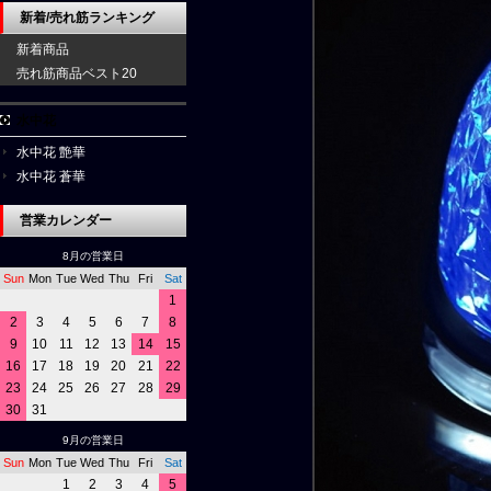
新着/売れ筋ランキング
新着商品
売れ筋商品ベスト20
水中花
水中花 艶華
水中花 蒼華
営業カレンダー
8月の営業日
Sun
Mon
Tue
Wed
Thu
Fri
Sat
1
2
3
4
5
6
7
8
9
10
11
12
13
14
15
16
17
18
19
20
21
22
23
24
25
26
27
28
29
30
31
9月の営業日
Sun
Mon
Tue
Wed
Thu
Fri
Sat
1
2
3
4
5