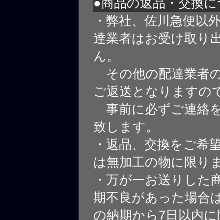
●商品の返品・交換に
・弊社、佐川急便以
達業者はお受け取り
ん。
その他の配達業者の
ご返送となりますの
事前に必ずご連絡を
致します。
・返品、交換をご希
は無加工の物に限り
・万が一お送りした
期不良があった場合
の納期から7日以内に