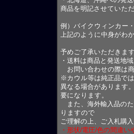
商品を明記させていた
例）バイクウィンカー
上記のように中身がわ
予めご了承いただきま
・送料は商品と発送地
お問い合わせの際は商
※カウル等は純正品で
異なる場合があります
要になります。
また、海外輸入品のた
りますので
ご理解の上、ご入札購
・形状/電圧/色の間違