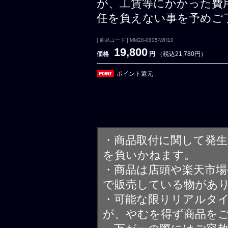
が、工賃等にかかった費
任を負えない事を予めご
[ 商品コード ] MM28-0805-WH10
19,800
価格
円
（税込21,780円）
ポイント還元
・商品取付に関して発
を負いかねます。
・商品は店頭や楽天市
で販売している物があ
・可能な限りリアルタ
が、やむを得ず商品を