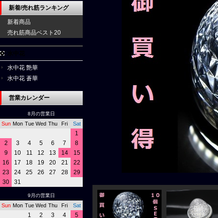
新着/売れ筋ランキング
新着商品
売れ筋商品ベスト20
水中花
水中花 艶華
水中花 蒼華
営業カレンダー
8月の営業日
Sun
Mon
Tue
Wed
Thu
Fri
Sat
1
2
3
4
5
6
7
8
9
10
11
12
13
14
15
16
17
18
19
20
21
22
23
24
25
26
27
28
29
30
31
9月の営業日
Sun
Mon
Tue
Wed
Thu
Fri
Sat
1
2
3
4
5