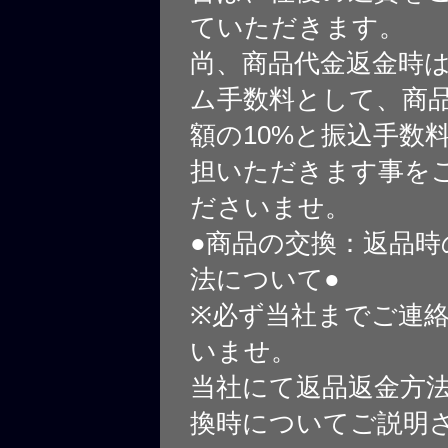
ていただきます。
尚、商品代金返金時
ム手数料として、商
額の10%と振込手数
担いただきます事を
ださいませ。
●商品の交換：返品時
法について●
※必ず当社までご連
いませ。
当社にて返品返金方
換時についてご説明