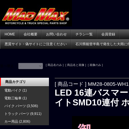
HOME
会社概要
お問い合わせ
チラシ一覧
会員登録
悪質サイト・偽サイトにご注意ください
石川県能登半島で発生した大雨に
[ 商品名のみ ] [ 商品名と画像 ] [ 画像のみ ]
並べ替え：
商品カテゴリ
[ 商品コード ] MM28-0805-WH1
LED 16連バスマ
電動バイク
(1)
電動三輪車
(1)
イトSMD10連付 
バイク パーツ
(3,506)
トラック パーツ
(9,911)
カー用品
(2,806)