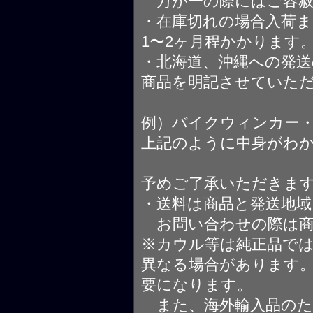
万が一の際にはご容赦
・在庫切れの場合入荷ま
1〜2ヶ月程かかります
・北海道、沖縄への発送
商品を明記させていた
例）バイクウィンカー
上記のように中身がわ
予めご了承いただきま
・送料は商品と発送地
お問い合わせの際は商
※カウル等は純正品で
異なる場合があります
要になります。
また、海外輸入品のた