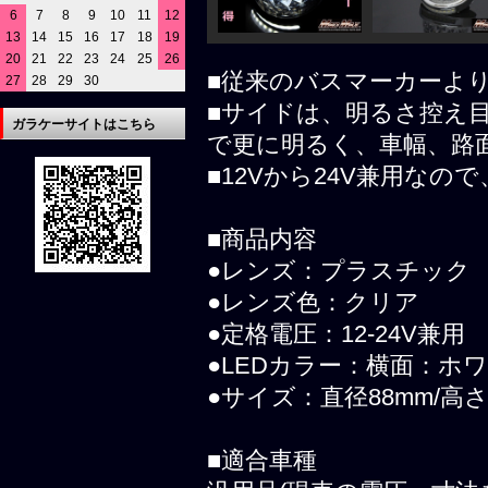
6
7
8
9
10
11
12
13
14
15
16
17
18
19
20
21
22
23
24
25
26
■従来のバスマーカーよ
27
28
29
30
■サイドは、明るさ控え目
ガラケーサイトはこちら
で更に明るく、車幅、路
■12Vから24V兼用な
■商品内容
●レンズ：プラスチック
●レンズ色：クリア
●定格電圧：12-24V兼用
●LEDカラー：横面：ホ
●サイズ：直径88mm/高さ
■適合車種