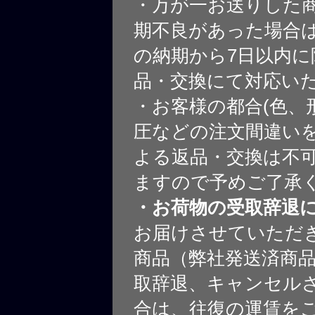
・万が一お送りした
期不良があった場合
の納期から7日以内に
品・交換にて対応い
・お客様の都合(色、
圧などの注文間違いを
よる返品・交換は不
ますので予めご了承
・お荷物の受取辞退
お届けさせていただ
商品（弊社発送済商
取辞退、キャンセル
合は、往復の運賃を