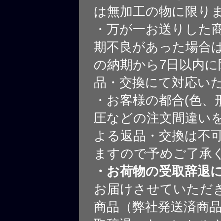
は無加工の物に限り
・万が一お送りした
期不良があった場合
の納期から7日以内に
品・交換にて対応い
・お客様の都合(色、
圧などの注文間違いを
よる返品・交換は不
ますので予めご了承
・お荷物の受取辞退
お届けさせていただ
商品（弊社発送済商