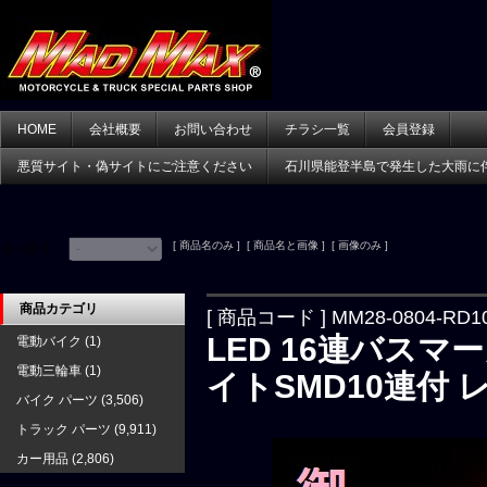
HOME
会社概要
お問い合わせ
チラシ一覧
会員登録
悪質サイト・偽サイトにご注意ください
石川県能登半島で発生した大雨に
[ 商品名のみ ] [ 商品名と画像 ] [ 画像のみ ]
並べ替え：
商品カテゴリ
[ 商品コード ] MM28-0804-RD1
LED 16連バスマ
電動バイク
(1)
電動三輪車
(1)
イトSMD10連付 
バイク パーツ
(3,506)
トラック パーツ
(9,911)
カー用品
(2,806)