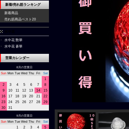
新着/売れ筋ランキング
新着商品
売れ筋商品ベスト20
水中花
水中花 艶華
水中花 蒼華
営業カレンダー
8月の営業日
Sun
Mon
Tue
Wed
Thu
Fri
Sat
1
2
3
4
5
6
7
8
9
10
11
12
13
14
15
16
17
18
19
20
21
22
23
24
25
26
27
28
29
30
31
9月の営業日
Sun
Mon
Tue
Wed
Thu
Fri
Sat
1
2
3
4
5