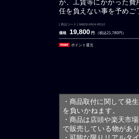
が、工賃等にかかった費
任を負えない事を予めご
[ 商品コード ] MM28-0804-RD10
19,800
価格
円
（税込21,780円）
ポイント還元
・商品取付に関して発
を負いかねます。
・商品は店頭や楽天市
で販売している物があ
・可能な限りリアルタ