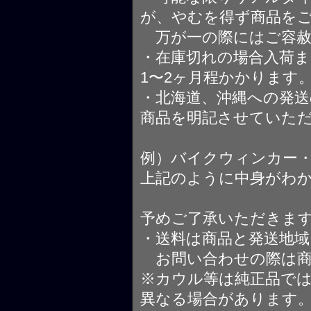
が、やむを得ず商品を
万が一の際にはご容赦
・在庫切れの場合入荷ま
1〜2ヶ月程かかります
・北海道、沖縄への発送
商品を明記させていた
例）バイクウィンカー
上記のように中身がわ
予めご了承いただきま
・送料は商品と発送地
お問い合わせの際は商
※カウル等は純正品で
異なる場合があります