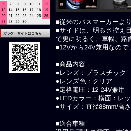
6
7
8
9
10
11
12
13
14
15
16
17
18
19
20
21
22
23
24
25
26
■従来のバスマーカーよ
27
28
29
30
■サイドは、明るさ控え目
ガラケーサイトはこちら
で更に明るく、車幅、路
■12Vから24V兼用な
■商品内容
●レンズ：プラスチック
●レンズ色：クリア
●定格電圧：12-24V兼用
●LEDカラー：横面：レ
●サイズ：直径88mm/高さ
■適合車種