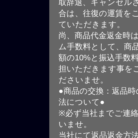
取辞退、キャンセル
合は、往復の運賃を
ていただきます。
尚、商品代金返金時
ム手数料として、商
額の10%と振込手数
担いただきます事を
ださいませ。
●商品の交換：返品時
法について●
※必ず当社までご連
いませ。
当社にて返品返金方